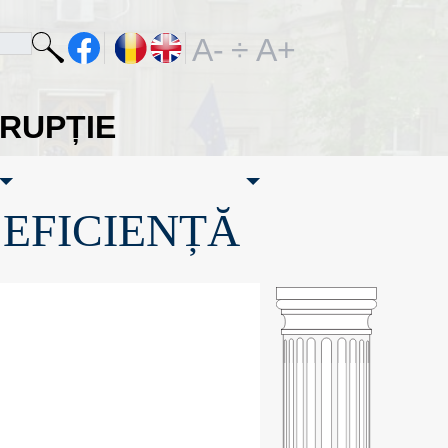
A-
÷
A+
ORUPȚIE
·EFICIENȚĂ