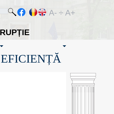
A-
÷
A+
ORUPȚIE
·EFICIENȚĂ