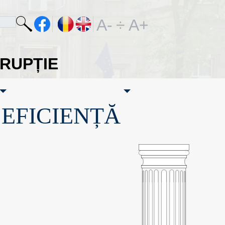
A-
÷
A+
ORUPȚIE
·EFICIENȚĂ