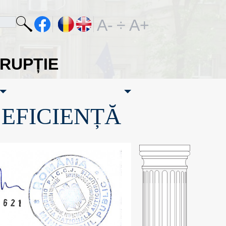
A-
÷
A+
ORUPȚIE
·EFICIENȚĂ