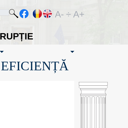
A-
÷
A+
ORUPȚIE
·EFICIENȚĂ