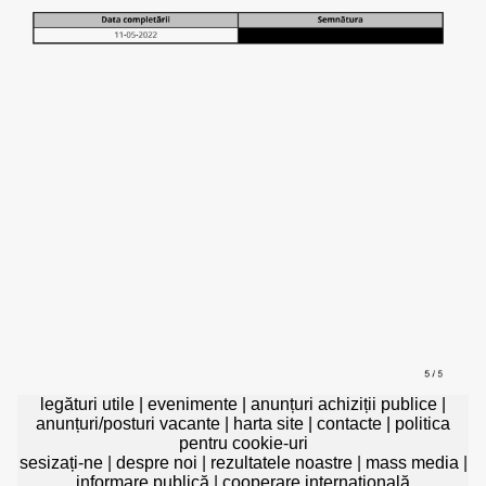
legături utile
|
evenimente
|
anunțuri achiziții publice
|
anunțuri/posturi vacante
|
harta site
|
contacte
|
politica
pentru cookie-uri
sesizați-ne
|
despre noi
|
rezultatele noastre
|
mass media
|
informare publică
|
cooperare internațională