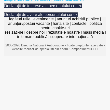
Declarații de interese ale personalului conex
Declarații de avere ale personalului conex
legături utile
|
evenimente
|
anunțuri achiziții publice
|
anunțuri/posturi vacante
|
harta site
|
contacte
|
politica
pentru cookie-uri
sesizați-ne
|
despre noi
|
rezultatele noastre
|
mass media
|
informare publică
|
cooperare internațională
2005-2026 Direcția Națională Anticorupție - Toate drepturile rezervate -
website realizat de specialiști din cadrul Compartimentului IT