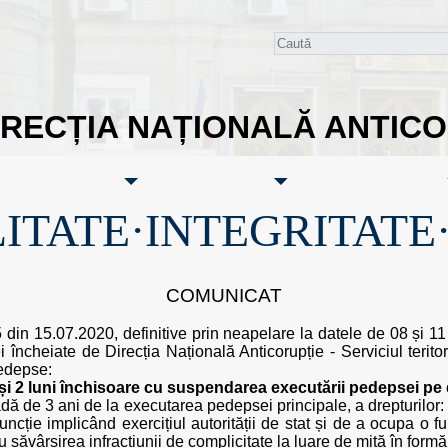
IRECȚIA NAȚIONALĂ ANTIC
ITATE·INTEGRITATE
COMUNICAT
65 din 15.07.2020, definitive prin neapelare la datele de 08 și
încheiate de Direcția Națională Anticorupție - Serviciul teritori
edepse:
și 2 luni închisoare cu suspendarea executării pedepsei pe 
dă de 3 ani de la executarea pedepsei principale, a drepturilor: d
uncție implicând exercițiul autorității de stat și de a ocupa o f
u săvârșirea infracțiunii de complicitate la luare de mită în formă