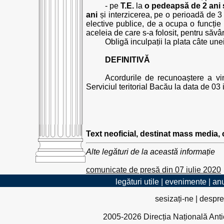
- pe
T.E.
la
o pedeapsă de 2 ani 
ani
și interzicerea, pe o perioadă de 3 a
elective publice, de a ocupa o funcție i
aceleia de care s-a folosit, pentru săvâr
Obligă inculpații la plata câte une
DEFINITIVĂ
Acordurile de recunoaștere a vin
Serviciul teritorial Bacău la data de 03 
Text neoficial, destinat mass media,
Alte legături de la această informație
comunicate de presă din 07 iulie 2020
legături utile
|
evenimente
|
anu
sesizați-ne
|
despre
2005-2026 Direcția Națională Antico