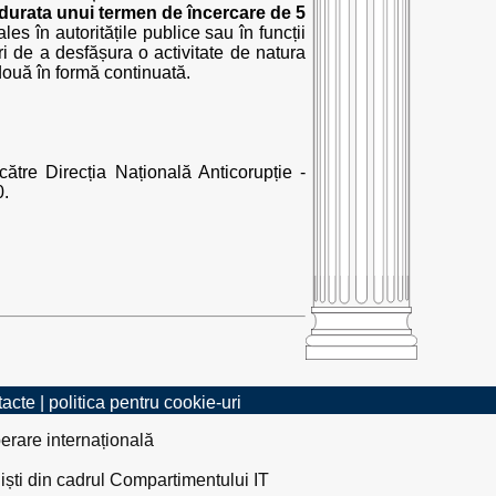
durata unui termen de încercare de 5
es în autoritățile publice sau în funcții
ori de a desfășura o activitate de natura
 două în formă continuată.
către Direcția Națională Anticorupție -
0.
tacte
|
politica pentru cookie-uri
erare internațională
liști din cadrul Compartimentului IT