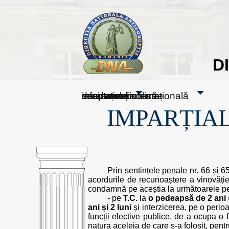
D
sesizați-ne
despre noi
rezultatele noastre
mass media
informare publică
cooperare internațională
IMPARȚIAL
Prin sentințele penale nr. 66 și 
acordurile de recunoaștere a vinovăției 
condamnă pe aceștia la următoarele p
- pe
T.C.
la
o pedeapsă de 2 ani 
ani și 2 luni
și interzicerea, pe o perioa
funcții elective publice, de a ocupa o f
natura aceleia de care s-a folosit, pentr