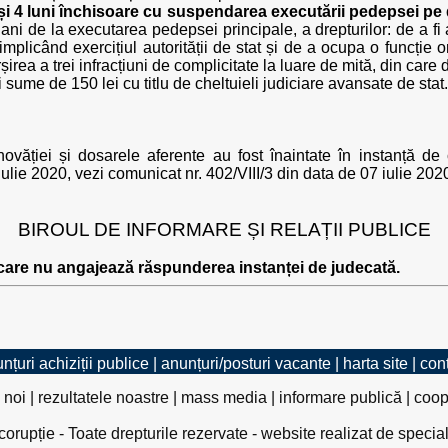
și 4 luni închisoare cu suspendarea executării pedepsei pe 
ni de la executarea pedepsei principale, a drepturilor: de a fi al
mplicând exercițiul autorității de stat și de a ocupa o funcție 
șirea a trei infracțiuni de complicitate la luare de mită, din care
i sume de 150 lei cu titlu de cheltuieli judiciare avansate de stat.
ovăției și dosarele aferente au fost înaintate în instanță de 
iulie 2020, vezi comunicat nr. 402/VIII/3 din data de 07 iulie 202
BIROUL DE INFORMARE ȘI RELAȚII PUBLICE
 care nu angajează răspunderea instanței de judecată.
nțuri achiziții publice
|
anunțuri/posturi vacante
|
harta site
|
con
 noi
|
rezultatele noastre
|
mass media
|
informare publică
|
coop
rupție - Toate drepturile rezervate - website realizat de specia