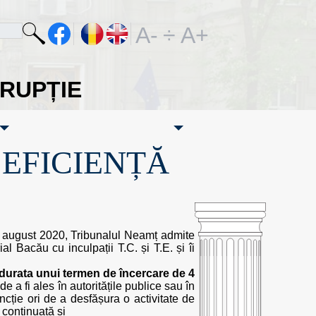
A-
÷
A+
ORUPȚIE
·EFICIENȚĂ
 11 august 2020, Tribunalul Neamț admite
al Bacău cu inculpații T.C. și T.E. și îi
durata unui termen de încercare de 4
e a fi ales în autoritățile publice sau în
uncție ori de a desfășura o activitate de
 continuată și