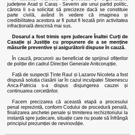
județene Arad și Caraș - Severin ale unui partid politic,
cărora li s-a solicitat să precizeze dacă se constituie
parte civilă, având în vedere că imaginea și
credibilitatea acestora ar fi putut fi lezată prin activitatea
infracțională descrisă mai sus.
Dosarul a fost trimis spre judecare Înaltei Curți de
Casație și Justiție cu propunere de a se menține
măsurile preventive și asigurătorii dispuse în cauză.
În cauză, procurorii au beneficiat de sprijinul ofițerilor
de poliție din cadrul Direcției Generale Anticorupție.
Față de suspecții Ținte Raul și Lazarov Nicoleta a fost
dispusă soluția clasării iar în cazul inculpatei Stoenescu
Anca-Patricia s-a dispus disjungerea cauzei și
continuarea cercetărilor.
Facem precizarea că această etapă a procesului
penal reprezintă, conform Codului de procedură penală,
finalizarea anchetei penale și trimiterea rechizitoriului la
instanță spre judecare, situație care nu poate să înfrângă
principiul prezumției de nevinovăție.