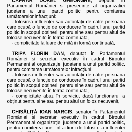
CĂPRAR DOREL GHEORGHE
, deputat în
Parlamentul României și președinte al organizației
județene a unui partid politic, pentru comiterea
următoarelor infracțiuni:
- folosirea influenței sau autorității de către persoana
care ocupă o funcție de conducere în cadrul unui partid
politic în scopul obținerii pentru sine sau pentru altul de
foloase necuvenite în formă continuată,
- complicitate la luare de mită în formă continuată,
TRIPA FLORIN DAN
, deputat în Parlamentul
României și secretar executiv în cadrul Biroului
Permanent al organizației județene a unui partid politic,
pentru comiterea următoarelor infracțiuni:
- folosirea influenței sau autorității de către persoana
care ocupă o funcție de conducere în cadrul unui partid
politic în scopul obținerii pentru sine sau pentru altul de
foloase necuvenite în formă continuată,
- complicitate abuz în serviciu, dacă funcționarul a
obținut pentru sine sau pentru altul un folos necuvenit,
CHISĂLIȚĂ IOAN NARCIS
, senator în Parlamentul
României și secretar executiv în cadrul Biroului
Permanent al organizației județene a unui partid politic,
pentru comiterea unei infracțiuni de folosire a influenței