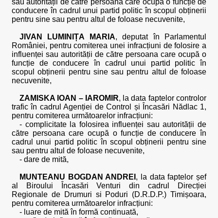
sau autorității de către persoana care ocupă o funcție de
conducere în cadrul unui partid politic în scopul obținerii
pentru sine sau pentru altul de foloase necuvenite,
JIVAN LUMINIȚA MARIA
, deputat în Parlamentul
României, pentru comiterea unei infracțiuni de folosire a
influenței sau autorității de către persoana care ocupă o
funcție de conducere în cadrul unui partid politic în
scopul obținerii pentru sine sau pentru altul de foloase
necuvenite,
ZAMISKA IOAN – IAROMIR
, la data faptelor controlor
trafic în cadrul Agenției de Control și Încasări Nădlac 1,
pentru comiterea următoarelor infracțiuni:
- complicitate la folosirea influenței sau autorității de
către persoana care ocupă o funcție de conducere în
cadrul unui partid politic în scopul obținerii pentru sine
sau pentru altul de foloase necuvenite,
- dare de mită,
MUNTEANU BOGDAN ANDREI
, la data faptelor șef
al Biroului Încasări Venturi din cadrul Direcției
Regionale de Drumuri si Poduri (D.R.D.P.) Timișoara,
pentru comiterea următoarelor infracțiuni:
- luare de mită în formă continuată,