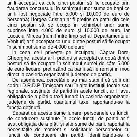
ar fi acceptat ca cele cinci posturi să fie ocupate prin
fraudarea concursului în schimbul unor sume de bani ce
ar fi fost negociate între 5.000 și 10.000 de euro de
persoană; Horgea Cristian ar fi pretins ca patru din cele
cinci posturi să se ocupe în schimbul unor sume
cuprinse între 4.000 de euro și 10.000 de euro, iar
Lucaciu Mircea (numit între timp șef al Departamentului
Venituri) ar fi acceptat ca unul dintre posturi să fie ocupat
în schimbul sumei de 4.000 de euro.
În ceea ce-l privește pe inculpatul Căprar Dorel
Gheorghe, acesta ar fi pretins și acceptat ca două dintre
posturi să fie ocupate în schimbul sumei de câte 5.000
de euro fiecare, pretinzând ca banii să fie remiși în mod
direct la casieria organizației județene de partid.
De asemenea, cercetările au mai stabilit că șefii din
cadrul D.R.D.P Timișoara sau în alte instituții locale sau
regionale, susținute de partid în acele funcții, ar fi avut
obligația de a plăti o taxă lunară la casieria organizației
județene de partid, cuantumul taxei raportându-se la
funcția deținută.
Separat de aceste sume lunare, persoanele cu funcții
de conducere susținute în acele funcții de partid ar fi
avut obligația de a plăti și alte sume de bani, raportat la
necesitățile de moment și solicitările persoanelor cu
funcții de conducere din partid, identificându-se o