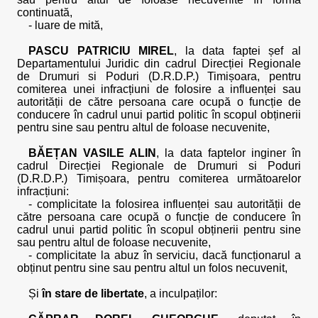
continuată,
- luare de mită,
PASCU PATRICIU MIREL
, la data faptei șef al
Departamentului Juridic din cadrul Direcției Regionale
de Drumuri si Poduri (D.R.D.P.) Timișoara, pentru
comiterea unei infracțiuni de folosire a influenței sau
autorității de către persoana care ocupă o funcție de
conducere în cadrul unui partid politic în scopul obținerii
pentru sine sau pentru altul de foloase necuvenite,
BĂEȚAN VASILE ALIN
, la data faptelor inginer în
cadrul Direcției Regionale de Drumuri si Poduri
(D.R.D.P.) Timișoara, pentru comiterea următoarelor
infracțiuni:
- complicitate la folosirea influenței sau autorității de
către persoana care ocupă o funcție de conducere în
cadrul unui partid politic în scopul obținerii pentru sine
sau pentru altul de foloase necuvenite,
- complicitate la abuz în serviciu, dacă funcționarul a
obținut pentru sine sau pentru altul un folos necuvenit,
Și
în stare de libertate
, a inculpaților: