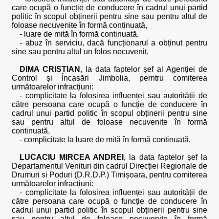
care ocupă o funcție de conducere în cadrul unui partid
politic în scopul obținerii pentru sine sau pentru altul de
foloase necuvenite în formă continuată,
- luare de mită în formă continuată,
- abuz în serviciu, dacă funcționarul a obținut pentru
sine sau pentru altul un folos necuvenit,
DIMA CRISTIAN
, la data faptelor șef al Agenției de
Control și Încasări Jimbolia, perntru comiterea
următoarelor infracțiuni:
- complicitate la folosirea influenței sau autorității de
către persoana care ocupă o funcție de conducere în
cadrul unui partid politic în scopul obținerii pentru sine
sau pentru altul de foloase necuvenite în formă
continuată,
- complicitate la luare de mită în formă continuată,
LUCACIU MIRCEA ANDREI
, la data faptelor șef la
Departamentul Venituri din cadrul Direcției Regionale de
Drumuri si Poduri (D.R.D.P.) Timișoara, pentru comiterea
următoarelor infracțiuni:
- complicitate la folosirea influenței sau autorității de
către persoana care ocupă o funcție de conducere în
cadrul unui partid politic în scopul obținerii pentru sine
sau pentru altul de foloase necuvenite în formă