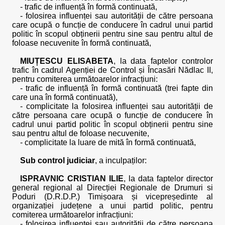
- trafic de influență în formă continuată,
- folosirea influenței sau autorității de către persoana
care ocupă o funcție de conducere în cadrul unui partid
politic în scopul obținerii pentru sine sau pentru altul de
foloase necuvenite în formă continuată,
MIUȚESCU ELISABETA
, la data faptelor controlor
trafic în cadrul Agenției de Control și Încasări Nădlac II,
pentru comiterea următoarelor infracțiuni:
- trafic de influență în formă continuată (trei fapte din
care una în formă continuată),
- complicitate la folosirea influenței sau autorității de
către persoana care ocupă o funcție de conducere în
cadrul unui partid politic în scopul obținerii pentru sine
sau pentru altul de foloase necuvenite,
- complicitate la luare de mită în formă continuată,
Sub control judiciar
, a inculpaților:
ISPRAVNIC CRISTIAN ILIE
, la data faptelor director
general regional al Direcției Regionale de Drumuri si
Poduri (D.R.D.P.) Timișoara și vicepreședinte al
organizației județene a unui partid politic, pentru
comiterea următoarelor infracțiuni:
- folosirea influenței sau autorității de către persoana