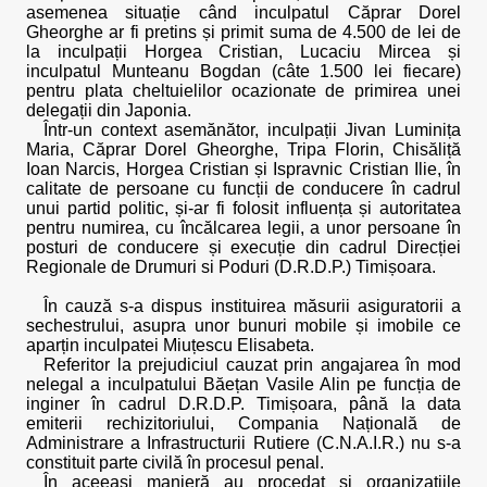
asemenea situație când inculpatul Căprar Dorel
Gheorghe ar fi pretins și primit suma de 4.500 de lei de
la inculpații Horgea Cristian, Lucaciu Mircea și
inculpatul Munteanu Bogdan (câte 1.500 lei fiecare)
pentru plata cheltuielilor ocazionate de primirea unei
delegații din Japonia.
Într-un context asemănător, inculpații Jivan Luminița
Maria, Căprar Dorel Gheorghe, Tripa Florin, Chisăliță
Ioan Narcis, Horgea Cristian și Ispravnic Cristian Ilie, în
calitate de persoane cu funcții de conducere în cadrul
unui partid politic, și-ar fi folosit influența și autoritatea
pentru numirea, cu încălcarea legii, a unor persoane în
posturi de conducere și execuție din cadrul Direcției
Regionale de Drumuri si Poduri (D.R.D.P.) Timișoara.
În cauză s-a dispus instituirea măsurii asiguratorii a
sechestrului, asupra unor bunuri mobile și imobile ce
aparțin inculpatei Miuțescu Elisabeta.
Referitor la prejudiciul cauzat prin angajarea în mod
nelegal a inculpatului Băețan Vasile Alin pe funcția de
inginer în cadrul D.R.D.P. Timișoara, până la data
emiterii rechizitoriului, Compania Națională de
Administrare a Infrastructurii Rutiere (C.N.A.I.R.) nu s-a
constituit parte civilă în procesul penal.
În aceeași manieră au procedat și organizațiile