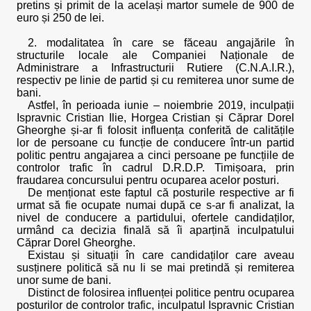
pretins și primit de la același martor sumele de 900 de
euro și 250 de lei.
2. modalitatea în care se făceau angajările în
structurile locale ale Companiei Naționale de
Administrare a Infrastructurii Rutiere (C.N.A.I.R.),
respectiv pe linie de partid și cu remiterea unor sume de
bani.
Astfel, în perioada iunie – noiembrie 2019, inculpații
Ispravnic Cristian Ilie, Horgea Cristian și Căprar Dorel
Gheorghe și-ar fi folosit influența conferită de calitățile
lor de persoane cu funcție de conducere într-un partid
politic pentru angajarea a cinci persoane pe funcțiile de
controlor trafic în cadrul D.R.D.P. Timișoara, prin
fraudarea concursului pentru ocuparea acelor posturi.
De menționat este faptul că posturile respective ar fi
urmat să fie ocupate numai după ce s-ar fi analizat, la
nivel de conducere a partidului, ofertele candidaților,
urmând ca decizia finală să îi aparțină inculpatului
Căprar Dorel Gheorghe.
Existau și situații în care candidaților care aveau
susținere politică să nu li se mai pretindă și remiterea
unor sume de bani.
Distinct de folosirea influenței politice pentru ocuparea
posturilor de controlor trafic, inculpatul Ispravnic Cristian