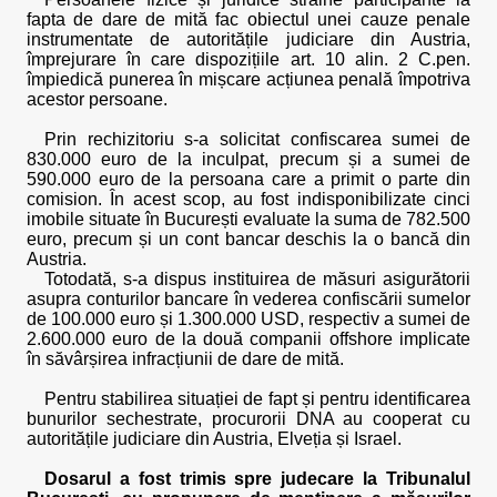
fapta de dare de mită fac obiectul unei cauze penale
instrumentate de autoritățile judiciare din Austria,
împrejurare în care dispozițiile art. 10 alin. 2 C.pen.
împiedică punerea în mișcare acțiunea penală împotriva
acestor persoane.
Prin rechizitoriu s-a solicitat confiscarea sumei de
830.000 euro de la inculpat, precum și a sumei de
590.000 euro de la persoana care a primit o parte din
comision. În acest scop, au fost indisponibilizate cinci
imobile situate în București evaluate la suma de 782.500
euro, precum și un cont bancar deschis la o bancă din
Austria.
Totodată, s-a dispus instituirea de măsuri asigurătorii
asupra conturilor bancare în vederea confiscării sumelor
de 100.000 euro și 1.300.000 USD, respectiv a sumei de
2.600.000 euro de la două companii offshore implicate
în săvârșirea infracțiunii de dare de mită.
Pentru stabilirea situației de fapt și pentru identificarea
bunurilor sechestrate, procurorii DNA au cooperat cu
autoritățile judiciare din Austria, Elveția și Israel.
Dosarul a fost trimis spre judecare la Tribunalul