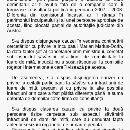
demnitarul ar fi avut-o față de o companie care îi
furnizase consultanță politică în perioada 2007 – 2008.
Diferența din comisionul încasat ar fi rămas în
patrimoniul inculpatului și al unei persoane apropiate de
acesta, fiind blocată parțial de autoritățile judiciare din
Austria.
S-a dispus disjungerea cauzei în vederea continuării
cercetărilor cu privire la inculpatul Marian Marius-Dorin,
la data faptei șef al cancelariei prim-ministrului, cercetat
sub aspectul săvârșirii infracțiunii de complicitate la
luare de mită, întrucât nu a sosit răspunsul la comisiile
rogatorii internaționale care îl vizează pe acesta.
De asemenea, s-a dispus disjungerea cauzei cu
privire la ceilalți participanți la săvârșirea infracțiunii de
luare de mită, precum și cu privire la alte posibile
infracțiuni prin care a fost plătită diferența până la suma
datorată de demnitar către firma de consultanță.
S-a dispus clasarea cauzei cu privire la două
persoane fizice cercetate sub aspectul săvârșirii
infracțiunii de dare de mită, care au denunțat fapta
anterior sesizării organelor de urmărire penală.
Persoanele fizice și juridice străine participante la