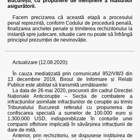
București, cu propunere de menținere a măsurilor
asigurătorii.
Facem precizarea că această etapă a procesului
penal reprezintă, conform Codului de procedură penală,
finalizarea anchetei penale și trimiterea rechizitoriului la
instanță spre judecare, situație care nu poate să înfrângă
principiul prezumției de nevinovăție.
Actualizare (12.08.2020):
În cauza mediatizată prin comunicatul 952/VIII/3 din
13 decembrie 2019, Biroul de Informare și Relații
Publice este abilitat să transmită următoarele:
La data de 26 mai 2020, procurorii din cadrul Direcției
Naționale Anticorupție – Secția de combatere a
infracțiunilor asimilate infracțiunilor de corupție au trimis
Tribunalului București referatul cu propunerea de
confiscarea specială a sumelor de 100.000 euro și
1.300.000 USD, indisponiblizate în conturile unei
companii offshore implicată în săvârșirea infracțiunii de
dare de mită.
Anterior, prin rechizitoriu, se dispusese instituirea de