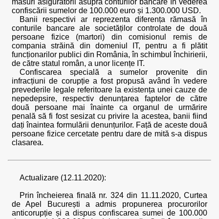
măsuri asigurătorii asupra conturilor bancare în vederea
confiscării sumelor de 100.000 euro și 1.300.000 USD.
Banii respectivi ar reprezenta diferența rămasă în
conturile bancare ale societăților controlate de două
persoane fizice (martori) din comisionul remis de
compania străină din domeniul IT, pentru a fi plătit
funcționarilor publici din România, în schimbul închirierii,
de către statul român, a unor licențe IT.
Confiscarea specială a sumelor provenite din
infracțiuni de corupție a fost propusă având în vedere
prevederile legale referitoare la existența unei cauze de
nepedepsire, respectiv denunțarea faptelor de către
două persoane mai înainte ca organul de urmărire
penală să fi fost sesizat cu privire la acestea, banii fiind
dați înaintea formulării denunțurilor. Față de aceste două
persoane fizice cercetate pentru dare de mită s-a dispus
clasarea.
Actualizare (12.11.2020):
Prin încheierea finală nr. 324 din 11.11.2020, Curtea
de Apel București a admis propunerea procurorilor
anticorupție și a dispus confiscarea sumei de 100.000