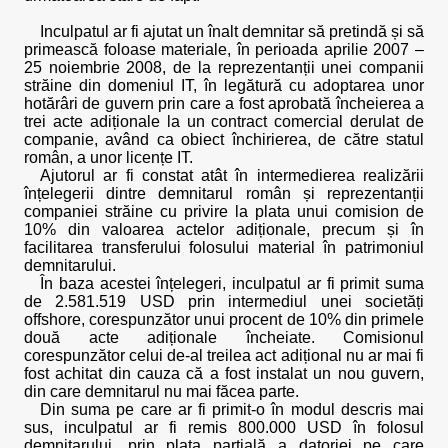
Inculpatul ar fi ajutat un înalt demnitar să pretindă și să
primească foloase materiale, în perioada aprilie 2007 –
25 noiembrie 2008, de la reprezentanții unei companii
străine din domeniul IT, în legătură cu adoptarea unor
hotărâri de guvern prin care a fost aprobată încheierea a
trei acte adiționale la un contract comercial derulat de
companie, având ca obiect închirierea, de către statul
român, a unor licențe IT.
Ajutorul ar fi constat atât în intermedierea realizării
înțelegerii dintre demnitarul român și reprezentanții
companiei străine cu privire la plata unui comision de
10% din valoarea actelor adiționale, precum și în
facilitarea transferului folosului material în patrimoniul
demnitarului.
În baza acestei înțelegeri, inculpatul ar fi primit suma
de 2.581.519 USD prin intermediul unei societăți
offshore, corespunzător unui procent de 10% din primele
două acte adiționale încheiate. Comisionul
corespunzător celui de-al treilea act adițional nu ar mai fi
fost achitat din cauza că a fost instalat un nou guvern,
din care demnitarul nu mai făcea parte.
Din suma pe care ar fi primit-o în modul descris mai
sus, inculpatul ar fi remis 800.000 USD în folosul
demnitarului, prin plata parțială a datoriei pe care