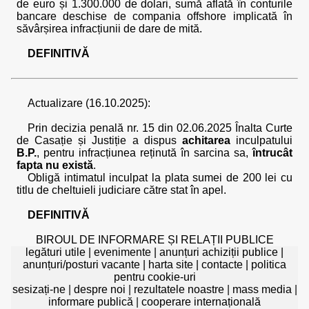
de euro și 1.300.000 de dolari, sumă aflată în conturile
bancare deschise de compania offshore implicată în
săvârșirea infracțiunii de dare de mită.
DEFINITIVĂ
Actualizare (16.10.2025):
Prin decizia penală nr. 15 din 02.06.2025 Înalta Curte
de Casație și Justiție a dispus
achitarea
inculpatului
B.P.
, pentru infracțiunea reținută în sarcina sa,
întrucât
fapta nu există
.
Obligă intimatul inculpat la plata sumei de 200 lei cu
titlu de cheltuieli judiciare către stat în apel.
DEFINITIVĂ
BIROUL DE INFORMARE ȘI RELAȚII PUBLICE
legături utile
|
evenimente
|
anunțuri achiziții publice
|
anunțuri/posturi vacante
|
harta site
|
contacte
|
politica
pentru cookie-uri
sesizați-ne
|
despre noi
|
rezultatele noastre
|
mass media
|
informare publică
|
cooperare internațională