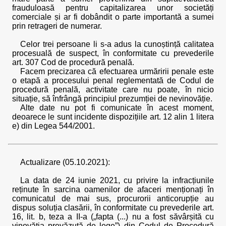
frauduloasă pentru capitalizarea unor societăți
comerciale și ar fi dobândit o parte importantă a sumei
prin retrageri de numerar.
Celor trei persoane li s-a adus la cunoștință calitatea
procesuală de suspect, în conformitate cu prevederile
art. 307 Cod de procedură penală.
Facem precizarea că efectuarea urmăririi penale este
o etapă a procesului penal reglementată de Codul de
procedură penală, activitate care nu poate, în nicio
situație, să înfrângă principiul prezumției de nevinovăție.
Alte date nu pot fi comunicate în acest moment,
deoarece le sunt incidente dispozițiile art. 12 alin 1 litera
e) din Legea 544/2001.
Actualizare (05.10.2021):
La data de 24 iunie 2021, cu privire la infracțiunile
reținute în sarcina oamenilor de afaceri menționați în
comunicatul de mai sus, procurorii anticorupție au
dispus soluția clasării, în conformitate cu prevederile art.
16, lit. b, teza a II-a („fapta (...) nu a fost săvârșită cu
vinovăția prevăzută de lege”) din Codul de Procedură