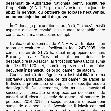
desemnat de Autoritatea Națională pentru Restituirea
Proprietăților (A.N.R.P), pentru săvârșirea infracțiunii de
abuz în serviciu cu obținere de foloase necuvenite,
cu consecințe deosebit de grave
.
În Ordonanța procurorilor se arată că, în cauză, există
aspecte din care rezultă suspiciunea rezonabilă care
conturează următoarea stare de fapt:
Evaluatorul desemnat de A.N.R.P. ar fi întocmit un
raport de evaluare cu încălcarea legii 247/2005, prin
care un teren de 21,75 ha situat în apropiere de mun.
București, care făcea obiectul unui dosar de
despăgubire la A.N.R.P., ar fi fost supraevaluat cu suma
de 184.819.120 lei, sumă reprezentând un folos
necuvenit în beneficiul celor doi oameni de afaceri.
Cunoscând că despăgubirea a fost stabilită în urma
supraevaluării frauduloase, cei doi oameni de afaceri ar
fi disimulat proprietatea și dreptul de dispoziție asupra
despăgubirii. De asemenea, prin multiple transferuri
succesive, intercalate și reciproce, cei doi oameni de
afaceri ar fi efectuat o serie de operațiuni bancare, în
perioada 2014-2019, în scopul separării și ascunderii
sumei de originea ilicită. Aceștia ar fi folosit cea mai
mare parte a sumei provenind din supraevaluarea