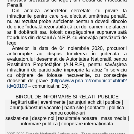
Penală.
Din analiza aspectelor cercetate cu privire la
infracțiunile pentru care s-a efectuat urmărirea penală,
nu au rezultat probe suficiente pentru a dovedi dincolo
de orice îndoială rezonabilă că cei doi oameni de afaceri
ar fi dobândit sau folosit despăgubirea supraevaluată
fraudulos din dosarul A.N.R.P. cu vinovăția prevăzută de
lege.
Anterior, la data de 04 noiembrie 2020, procurorii
anticorupție au dispus trimiterea în judecată a
evaluatorului desemnat de Autoritatea Națională pentru
Restituirea Proprietăților (A.N.R.P), pentru săvârșirea
infracțiunii de participație improprie la abuz în serviciu
cu obținere de foloase necuvenite, cu consecințe
deosebit de grave (
http://www.pna.ro/comunicat.xhtml?
id=10100
– comunicat nr. 15).
BIROUL DE INFORMARE ȘI RELAȚII PUBLICE
legături utile
|
evenimente
|
anunțuri achiziții publice
|
anunțuri/posturi vacante
|
harta site
|
contacte
|
politica
pentru cookie-uri
sesizați-ne
|
despre noi
|
rezultatele noastre
|
mass media
|
informare publică
|
cooperare internațională