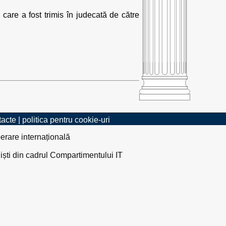
 care a fost trimis în judecată de către
tacte
|
politica pentru cookie-uri
erare internațională
liști din cadrul Compartimentului IT