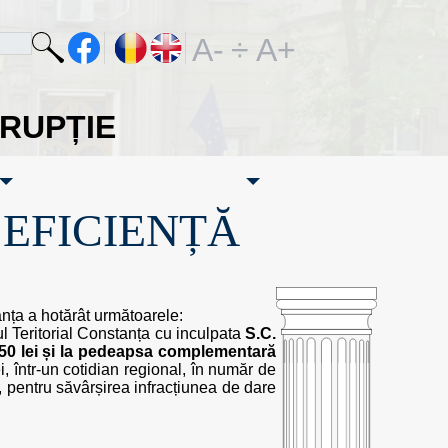
A-
÷
A+
ORUPȚIE
·EFICIENȚĂ
nța a hotărât următoarele:
l Teritorial Constanța cu inculpata
S.C.
50 lei și la pedeapsa complementară
i, într-un cotidian regional, în număr de
e, pentru săvârșirea infracțiunea de dare