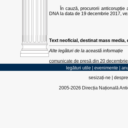
În cauză, procurorii anticorupție
DNA la data de 19 decembrie 2017, vez
Text neoficial, destinat mass media,
Alte legături de la această informație
comunicate de presă din 20 decembri
legături utile
|
evenimente
|
anu
sesizați-ne
|
despre
2005-2026 Direcția Națională Antico