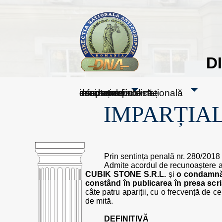
D
sesizați-ne
despre noi
rezultatele noastre
mass media
informare publică
cooperare internațională
IMPARȚIAL
Prin sentința penală nr. 280/2018
Admite acordul de recunoaștere a v
CUBIK STONE S.R.L.
și
o condamnă 
constând în publicarea în presa scr
câte patru apariții, cu o frecvență de c
de mită.
DEFINITIVĂ