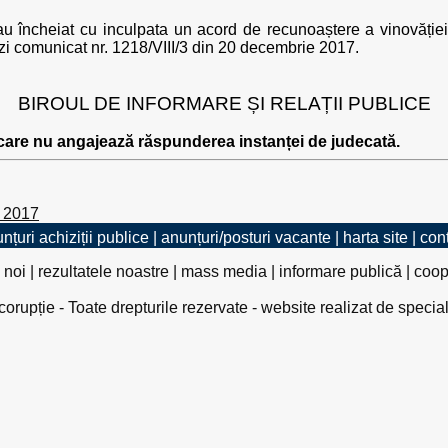
 au încheiat cu inculpata un acord de recunoaștere a vinovăției
i comunicat nr. 1218/VIII/3 din 20 decembrie 2017.
BIROUL DE INFORMARE ȘI RELAȚII PUBLICE
 care nu angajează răspunderea instanței de judecată.
e 2017
nțuri achiziții publice
|
anunțuri/posturi vacante
|
harta site
|
con
 noi
|
rezultatele noastre
|
mass media
|
informare publică
|
coop
rupție - Toate drepturile rezervate - website realizat de specia