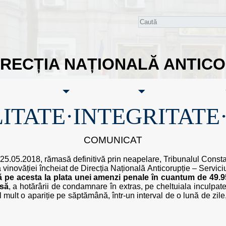
IRECȚIA NAȚIONALĂ ANTIC
ITATE·INTEGRITATE
COMUNICAT
 25.05.2018, rămasă definitivă prin neapelare, Tribunalul Consta
inovăției încheiat de Direcția Națională Anticorupție – Serviciu
pe acesta la plata unei amenzi penale în cuantum de 49.9
isă
, a hotărârii de condamnare în extras, pe cheltuiala inculpate
el mult o apariție pe săptămână, într-un interval de o lună de zil