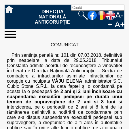
DIRECȚIA
A-
NAȚIONALĂ
ANTICORUPȚIE
÷
A+
sesizați-
despre
rezultatele
mass
informare
cooperare
Ce
Cum
Cum
Ce
Fazele
Ce
Care sunt
Cum
Cine
Cu ce
Sursele
Structura
Conducerea
Structuri
Cadrul
Resurse
Resurse
Integritate
Rapoarte
Hotărâri
Biroul de
Comunicate
Model de
Drept
Evenimente
Persoana
Model
Raportul
Legea
Protecția
Modalități
Programe
Evenimente
Cadrul legal
COMUNICAT
ne
noi
noastre
media
publică
internațională
înseamnă
sesizați
este
trebuie
procesului
urmează
drepturile și
sprijiniți
lucrează
se
de
teritoriale
legal
financiare
umane
instituțională
de
penale
informare
de presă
acreditare
la
responsabilă
solicitare
anual
544/2001
datelor
de
internaționale
internațional
fapta de
o faptă
protejat
să
penal
după ce
obligațiile
DNA
la DNA?
ocupă
informații
și achiziții
activitate
definitive
și relații
replică
cu
informații
privind
și norme
cu
contestare
Prin sentința penală nr. 101 din 07.03.2018, definitivă
corupție
de
cel care
conțină o
sesizez
persoanelor
oferind
DNA?
ale DNA
publice
în cauze
publice -
informarea
în baza
aplicarea
de
caracter
a
prin neapelare la data de 29.05.2018, Tribunalul
corupție?
denunță?
sesizare?
o faptă
în procesul
date
de
Contacte
publică
Legii
Legii
aplicare
personal
răspunsului
Constanța admite acordul de recunoaștere a vinovăției
de
penal?
despre
corupție
544/2001
544/2001
oferit în
încheiat de Direcția Națională Anticorupție – Secția de
corupție?
posibile
baza Legii
combatere a infracțiunilor asimilate infracțiunilor de
fapte de
544/2001
corupție cu inculpata
VÂJU ELENA
, administrator S.C.
corupție?
Cubic Stone S.R.L. la data faptei și o condamnă pe
acesta la o pedeapsă de
2 ani și 2 luni închisoare cu
suspendarea executării pedepsei pe durata unui
termen de supraveghere de 2 ani și 8 luni
și
interzicerea, pe o perioadă de 2 ani și 8 luni de la
rămânerea definitivă a hotărârii de condamnare prin
care s-a dispus suspendarea executării pedepsei sub
supraveghere, a drepturilor: de a fi ales în autoritățile
publice sau în orice alte funcții publice, de a ocupa o