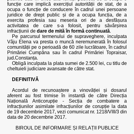
funcție care implică exercițiul autorității de stat, de a
ocupa o funcție de conducere în cadrul unei persoane
juridice de drept public și de a ocupa funcția, de a
exercita profesia sau meseria ori de a desfășura
activitatea de care s-a folosit, pentru săvârșirea
infracțiunii de
dare de mită în formă continuată
.
Pe parcursul termenului de supraveghere, inculpata
Vâju Elena va presta o muncă neremunerată în folosul
comunității pe o perioadă de 60 zile lucrătoare, în cadrul
Primăriei Cumpăna sau în cadrul Primăriei Topraisar,
jud.Constanța.
Obligă inculpata la plata sumei de 2.500 lei, cu titlu de
cheltuieli judiciare avansate de către stat.
DEFINITIVĂ
Acordul de recunoaștere a vinovăției și dosarul
aferent au fost trimise în instanță de către Direcția
Națională Anticorupție - Secția de combatere a
infracțiunilor asimilate infracțiunilor de corupție la data
de 19 decembrie 2017, vezi comunicat nr. 1218/VIII/3 din
data de 20 decembrie 2017.
BIROUL DE INFORMARE ȘI RELAȚII PUBLICE