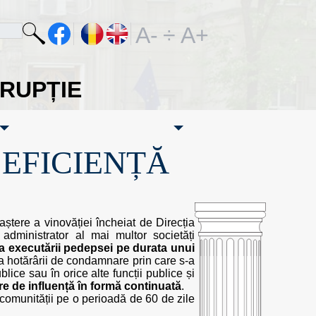
A-
÷
A+
ORUPȚIE
·EFICIENȚĂ
tere a vinovăției încheiat de Direcția
 administrator al mai multor societăți
a executării pedepsei pe durata unui
 a hotărârii de condamnare prin care s-a
lice sau în orice alte funcții publice și
e de influență în formă continuată
.
comunității pe o perioadă de 60 de zile