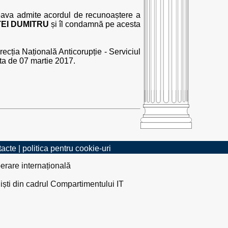
ceava admite acordul de recunoaștere a
EI DUMITRU
și îl condamnă pe acesta
recția Națională Anticorupție - Serviciul
ata de 07 martie 2017.
tacte
|
politica pentru cookie-uri
erare internațională
liști din cadrul Compartimentului IT