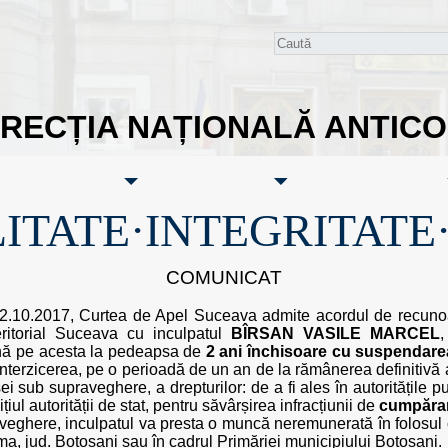
IRECȚIA NAȚIONALĂ ANTIC
ITATE·INTEGRITATE
COMUNICAT
02.10.2017, Curtea de Apel Suceava admite acordul de recunoaș
eritorial Suceava cu inculpatul
BÎRSAN VASILE MARCEL
,
amnă pe acesta la pedeapsa de
2 ani închisoare cu suspendare
interzicerea, pe o perioadă de un an de la rămânerea definitivă
ub supraveghere, a drepturilor: de a fi ales în autoritățile pub
iul autorității de stat, pentru săvârșirea infracțiunii de
cumpărar
veghere, inculpatul va presta o muncă neremunerată în folosul 
ma, jud. Botoșani sau în cadrul Primăriei municipiului Botoșani.