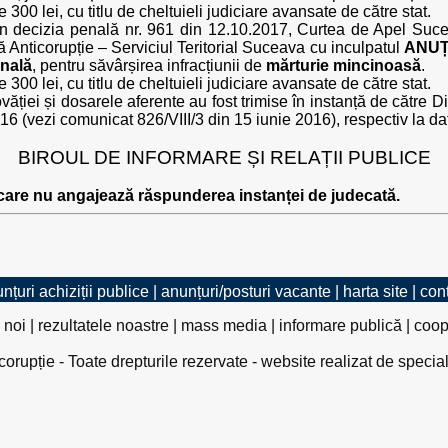
 300 lei, cu titlu de cheltuieli judiciare avansate de către stat.
rin decizia penală nr. 961 din 12.10.2017, Curtea de Apel Su
ă Anticorupție – Serviciul Teritorial Suceava cu inculpatul
ANUȚ
enală
, pentru săvârșirea infracțiunii de
mărturie mincinoasă
.
 300 lei, cu titlu de cheltuieli judiciare avansate de către stat.
ăției și dosarele aferente au fost trimise în instanță de către Di
16 (vezi comunicat 826/VIII/3 din 15 iunie 2016), respectiv la d
BIROUL DE INFORMARE ȘI RELAȚII PUBLICE
 care nu angajează răspunderea instanței de judecată.
nțuri achiziții publice
|
anunțuri/posturi vacante
|
harta site
|
con
 noi
|
rezultatele noastre
|
mass media
|
informare publică
|
coop
rupție - Toate drepturile rezervate - website realizat de specia