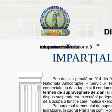
D
sesizați-ne
despre noi
rezultatele noastre
mass media
informare publică
cooperare internațională
IMPARȚIAL
Prin decizia penală nr. 914 din 
Națională Anticorupție – Serviciul T
comerciale, la data faptei și îl cond
termen de supraveghere de 2 ani
și 
dispus suspendarea executării pedepsei s
de a ocupa o funcție care implică exerciț
Pe parcursul termenului de supra
lucrătoare, în cadrul Primăriei com. Ro