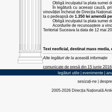
Obligă inculpatul la plata sumei de
În legătură cu aceeași cauză, p
vinovăției încheiat de Direcția Național
la o pedeapsă de
1.350 lei amendă p
Obligă inculpatul la plata sumei de
Acordurile de recunoaștere a vinov
Teritorial Suceava la data de 12 mai 20
Text neoficial, destinat mass media,
Alte legături de la această informație
comunicate de presă din 15 iunie 2016
legături utile
|
evenimente
|
anu
sesizați-ne
|
despre
2005-2026 Direcția Națională Antico