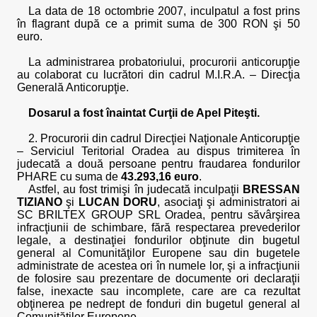
La data de 18 octombrie 2007, inculpatul a fost prins
în flagrant după ce a primit suma de 300 RON şi 50
euro.
La administrarea probatoriului, procurorii anticorupţie
au colaborat cu lucrători din cadrul M.I.R.A. – Direcţia
Generală Anticorupţie.
Dosarul a fost înaintat Curţii de Apel Piteşti.
2. Procurorii din cadrul Direcţiei Naţionale Anticorupţie
– Serviciul Teritorial Oradea au dispus trimiterea în
judecată a două persoane pentru fraudarea fondurilor
PHARE cu suma de
43.293,16 euro
.
Astfel, au fost trimişi în judecată inculpaţii
BRESSAN
TIZIANO
şi
LUCAN DORU
, asociaţi şi administratori ai
SC BRILTEX GROUP SRL Oradea, pentru săvârşirea
infracţiunii de schimbare, fără respectarea prevederilor
legale, a destinaţiei fondurilor obţinute din bugetul
general al Comunităţilor Europene sau din bugetele
administrate de acestea ori în numele lor, şi a infracţiunii
de folosire sau prezentare de documente ori declaraţii
false, inexacte sau incomplete, care are ca rezultat
obţinerea pe nedrept de fonduri din bugetul general al
Comunităţilor Europene.