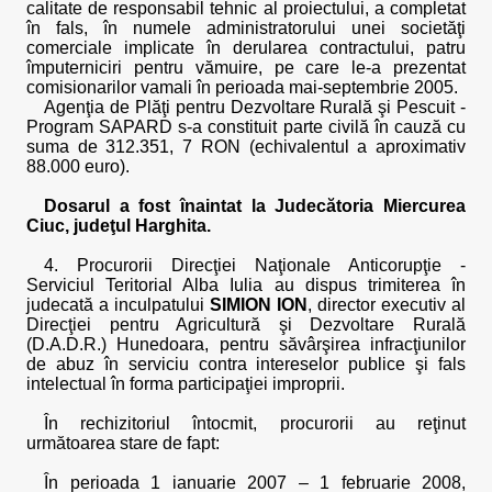
calitate de responsabil tehnic al proiectului, a completat
în fals, în numele administratorului unei societăţi
comerciale implicate în derularea contractului, patru
împuterniciri pentru vămuire, pe care le-a prezentat
comisionarilor vamali în perioada mai-septembrie 2005.
Agenţia de Plăţi pentru Dezvoltare Rurală şi Pescuit -
Program SAPARD s-a constituit parte civilă în cauză cu
suma de 312.351, 7 RON (echivalentul a aproximativ
88.000 euro).
Dosarul a fost înaintat la Judecătoria Miercurea
Ciuc, judeţul Harghita.
4. Procurorii Direcţiei Naţionale Anticorupţie -
Serviciul Teritorial Alba Iulia au dispus trimiterea în
judecată a inculpatului
SIMION ION
, director executiv al
Direcţiei pentru Agricultură şi Dezvoltare Rurală
(D.A.D.R.) Hunedoara, pentru săvârşirea infracţiunilor
de abuz în serviciu contra intereselor publice şi fals
intelectual în forma participaţiei improprii.
În rechizitoriul întocmit, procurorii au reţinut
următoarea stare de fapt:
În perioada 1 ianuarie 2007 – 1 februarie 2008,