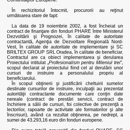
În rechizitoriul întocmit, procurorii au reţinut
următoarea stare de fapt:
La data de 19 noiembrie 2002, a fost încheiat un
contract de finanţare din fonduri PHARE între Ministerul
Dezvoltării şi Prognozei, în calitate de autoritate
contractantă, Agenţia de Dezvoltare Regională Nord-
Vest, în calitate de autoritate de implementare şi SC
BRILTEX GROUP SRL Oradea, în calitate de beneficiar.
Contractul are ca obiect implementarea şi derularea
Proiectului intitulat „
Profesionalism pentru Mileniul trei
”,
scopul declarat al proiectului fiind cel al derulării unor
cursuri de instruire a personalului propriu al
beneficiarului.
În scopul obţinerii şi justificării cheltuirii sumelor
destinate cursurilor de instruire, inculpaţii au prezentat
autorităţii contractante documente care conţin date
nereale (contract de prestări servicii, contract de
închiriere a sălii de cursuri, foi colective de prezenţă a
lectorilor, rapoarte de activitate ale formatorilor şi alte
înscrisuri), având ca rezultat obţinerea, pe nedrept, a
sumei de 43.293,16 euro din fonduri europene.