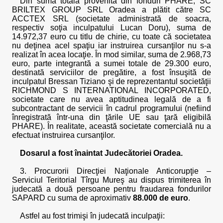
Din suma totală provenită din fonduri PHARE, SC
BRILTEX GROUP SRL Oradea a plătit către SC
ACCTEX SRL (societate administrată de soacra,
respectiv soţia inculpatului Lucan Doru), suma de
14.972,37 euro cu titlu de chirie, cu toate că societatea
nu deţinea acel spaţiu iar instruirea cursanţilor nu s-a
realizat în acea locaţie. În mod similar, suma de 2.968,73
euro, parte integrantă a sumei totale de 29.300 euro,
destinată serviciilor de pregătire, a fost însuşită de
inculpatul Bressan Tiziano şi de reprezentantul societăţii
RICHMOND S INTERNATIONAL INCORPORATED,
societate care nu avea aptitudinea legală de a fi
subcontractant de servicii în cadrul programului (nefiind
înregistrată într-una din ţările UE sau ţară eligibilă
PHARE). În realitate, această societate comercială nu a
efectuat instruirea cursanţilor.
Dosarul a fost înaintat Judecătoriei Oradea.
3. Procurorii Direcţiei Naţionale Anticorupţie –
Serviciul Teritorial Tîrgu Mureş au dispus trimiterea în
judecată a două persoane pentru fraudarea fondurilor
SAPARD cu suma de aproximativ
88.000 de euro
.
Astfel au fost trimişi în judecată inculpaţii: