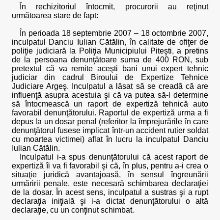
În rechizitoriul întocmit, procurorii au reţinut
următoarea stare de fapt:
În perioada 18 septembrie 2007 – 18 octombrie 2007,
inculpatul Danciu Iulian Cătălin, în calitate de ofiţer de
poliţie judiciară la Poliţia Municipiului Piteşti, a pretins
de la persoana denunţătoare suma de 400 RON, sub
pretextul că va remite aceşti bani unui expert tehnic
judiciar din cadrul Biroului de Expertize Tehnice
Judiciare Argeş. Inculpatul a lăsat să se creadă că are
influenţă asupra acestuia şi că va putea să-l determine
să întocmească un raport de expertiză tehnică auto
favorabil denunţătorului. Raportul de expertiză urma a fi
depus la un dosar penal (referitor la împrejurările în care
denunţătorul fusese implicat într-un accident rutier soldat
cu moartea victimei) aflat în lucru la inculpatul Danciu
Iulian Cătălin.
Inculpatul i-a spus denunţătorului că acest raport de
expertiză îi va fi favorabil şi că, în plus, pentru a-i crea o
situaţie juridică avantajoasă, în sensul îngreunării
urmăririi penale, este necesară schimbarea declaraţiei
de la dosar. În acest sens, inculpatul a sustras şi a rupt
declaraţia iniţială şi i-a dictat denunţătorului o altă
declaraţie, cu un conţinut schimbat.