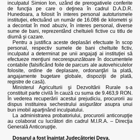
inculpatul Simion Ion, uzând de prerogativele conferite
de funcţia pe care o deţinea în cadrul D.A.D.R.
Hunedoara, a folosit în interes personal autoturismele
instituţiei, efectuând un număr de 16.086 de kilometri şi
a decontat în mod abuziv, în interes personal, diverse
sume de bani, reprezentând cheltuieli fictive cu titlu de
diurnă şi cazare.
Pentru a justifica aceste deplasări efectuate în scop
personal, respectiv sumele de bani cheltuite fictiv,
inculpatul a determinat pe unii angajaţi ai instituţiei să
efectueze menţiuni necorespunzătoare în documentele
contabile (falsificând foile de parcurs ale autovehiculelor
folosite, ordine de deplasare, ordonanţări la plată,
angajamente bugetare globale, dispoziţii de plată,
registre de casă).
Ministerul Agriculturii şi Dezvoltării Rurale s-a
constituit parte civilă în cauză cu suma de 9.463,9 RON.
În vederea recuperării acestui prejudiciu, procurorii au
dispus instituirea sechestrului asigurător asupra unui
bun imobil aparţinând inculpatului.
La administrarea probatoriului, procurorii anticorupţie
au colaborat cu lucrători din cadrul M.I.R.A. – Direcţia
Generală Anticorupţie.
Dosarul a fost înaintat Judecătoriei Deva.