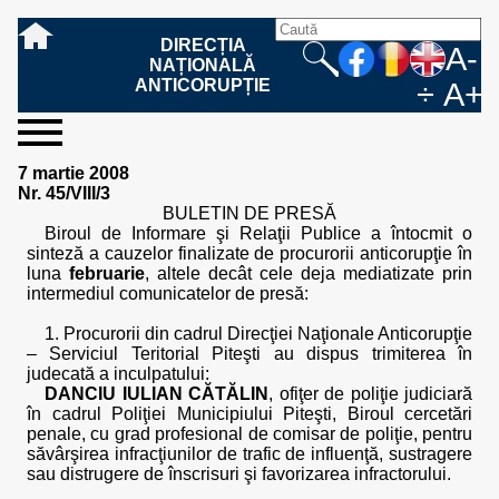
DIRECȚIA
A-
NAȚIONALĂ
ANTICORUPȚIE
÷
A+
sesizați-
despre
rezultatele
mass
informare
cooperare
Ce
Cum
Cum
Ce
Fazele
Ce
Care sunt
Cum
Cine
Cu ce
Sursele
Structura
Conducerea
Structuri
Cadrul
Resurse
Resurse
Integritate
Rapoarte
Hotărâri
Biroul de
Comunicate
Model de
Drept
Evenimente
Persoana
Model
Raportul
Legea
Protecția
Modalități
Programe
Evenimente
Cadrul legal
7 martie 2008
ne
noi
noastre
media
publică
internațională
înseamnă
sesizați
este
trebuie
procesului
urmează
drepturile și
sprijiniți
lucrează
se
de
teritoriale
legal
financiare
umane
instituțională
de
penale
informare
de presă
acreditare
la
responsabilă
solicitare
anual
544/2001
datelor
de
internaționale
internațional
Nr. 45/VIII/3
fapta de
o faptă
protejat
să
penal
după ce
obligațiile
DNA
la DNA?
ocupă
informații
și achiziții
activitate
definitive
și relații
replică
cu
informații
privind
și norme
cu
contestare
BULETIN DE PRESĂ
corupție
de
cel care
conțină o
sesizez
persoanelor
oferind
DNA?
ale DNA
publice
în cauze
publice -
informarea
în baza
aplicarea
de
caracter
a
Biroul de Informare şi Relaţii Publice a întocmit o
corupție?
denunță?
sesizare?
o faptă
în procesul
date
de
Contacte
publică
Legii
Legii
aplicare
personal
răspunsului
sinteză a cauzelor finalizate de procurorii anticorupţie în
de
penal?
despre
corupție
544/2001
544/2001
oferit în
luna
februarie
, altele decât cele deja mediatizate prin
corupție?
posibile
baza Legii
intermediul comunicatelor de presă:
fapte de
544/2001
corupție?
1. Procurorii din cadrul Direcţiei Naţionale Anticorupţie
– Serviciul Teritorial Piteşti au dispus trimiterea în
judecată a inculpatului:
DANCIU IULIAN CĂTĂLIN
, ofiţer de poliţie judiciară
în cadrul Poliţiei Municipiului Piteşti, Biroul cercetări
penale, cu grad profesional de comisar de poliţie, pentru
săvârşirea infracţiunilor de trafic de influenţă, sustragere
sau distrugere de înscrisuri şi favorizarea infractorului.