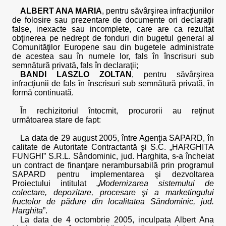
ALBERT ANA MARIA
, pentru săvârşirea infracţiunilor
de folosire sau prezentare de documente ori declaraţii
false, inexacte sau incomplete, care are ca rezultat
obţinerea pe nedrept de fonduri din bugetul general al
Comunităţilor Europene sau din bugetele administrate
de acestea sau în numele lor, fals în înscrisuri sub
semnătură privată, fals în declaraţii;
BANDI LASZLO ZOLTAN
, pentru săvârşirea
infracţiunii de fals în înscrisuri sub semnătură privată, în
formă continuată.
În rechizitoriul întocmit, procurorii au reţinut
următoarea stare de fapt:
La data de 29 august 2005, între Agenţia SAPARD, în
calitate de Autoritate Contractantă şi S.C. „HARGHITA
FUNGHI” S.R.L. Sândominic, jud. Harghita, s-a încheiat
un contract de finanţare nerambursabilă prin programul
SAPARD pentru implementarea şi dezvoltarea
Proiectului intitulat „
Modernizarea sistemului de
colectare, depozitare, procesare şi a marketingului
fructelor de pădure din localitatea Sândominic, jud.
Harghita
”.
La data de 4 octombrie 2005, inculpata Albert Ana