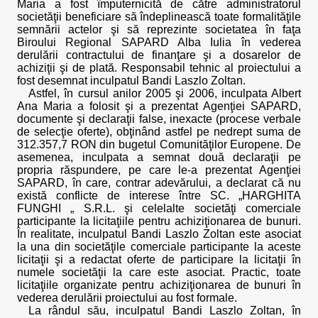
Maria a fost împuternicită de către administratorul
societăţii beneficiare să îndeplinească toate formalităţile
semnării actelor şi să reprezinte societatea în faţa
Biroului Regional SAPARD Alba Iulia în vederea
derulării contractului de finanţare şi a dosarelor de
achiziţii şi de plată. Responsabil tehnic al proiectului a
fost desemnat inculpatul Bandi Laszlo Zoltan.
Astfel, în cursul anilor 2005 şi 2006, inculpata Albert
Ana Maria a folosit şi a prezentat Agenţiei SAPARD,
documente şi declaraţii false, inexacte (procese verbale
de selecţie oferte), obţinând astfel pe nedrept suma de
312.357,7 RON din bugetul Comunităţilor Europene. De
asemenea, inculpata a semnat două declaraţii pe
propria răspundere, pe care le-a prezentat Agenţiei
SAPARD, în care, contrar adevărului, a declarat că nu
există conflicte de interese între SC. „HARGHITA
FUNGHI „ S.R.L. şi celelalte societăţi comerciale
participante la licitaţiile pentru achiziţionarea de bunuri.
În realitate, inculpatul Bandi Laszlo Zoltan este asociat
la una din societăţile comerciale participante la aceste
licitaţii şi a redactat oferte de participare la licitaţii în
numele societăţii la care este asociat. Practic, toate
licitaţiile organizate pentru achiziţionarea de bunuri în
vederea derulării proiectului au fost formale.
La rândul său, inculpatul Bandi Laszlo Zoltan, în