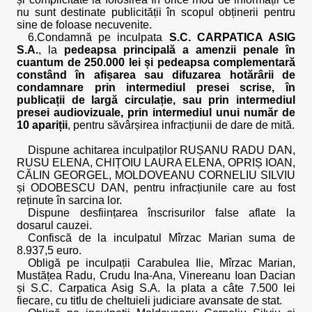
nu sunt destinate publicității în scopul obținerii pentru
sine de foloase necuvenite.
6.Condamnă pe inculpata
S.C. CARPATICA ASIG
S.A.
, la
pedeapsa principală a amenzii penale în
cuantum de 250.000 lei și pedeapsa complementară
constând în afișarea sau difuzarea hotărârii de
condamnare prin intermediul presei scrise, în
publicații de largă circulație, sau prin intermediul
presei audiovizuale, prin intermediul unui număr de
10 apariții
, pentru săvârșirea infracțiunii de dare de mită.
Dispune achitarea inculpaților RUȘANU RADU DAN,
RUSU ELENA, CHIȚOIU LAURA ELENA, OPRIȘ IOAN,
CĂLIN GEORGEL, MOLDOVEANU CORNELIU SILVIU
și ODOBESCU DAN, pentru infracțiunile care au fost
reținute în sarcina lor.
Dispune desființarea înscrisurilor false aflate la
dosarul cauzei.
Confiscă de la inculpatul Mîrzac Marian suma de
8.937,5 euro.
Obligă pe inculpații Carabulea Ilie, Mîrzac Marian,
Mustățea Radu, Crudu Ina-Ana, Vinereanu Ioan Dacian
și S.C. Carpatica Asig S.A. la plata a câte 7.500 lei
fiecare, cu titlu de cheltuieli judiciare avansate de stat.