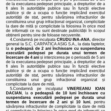
de la executarea pedepsei principale, a drepturilor: de a
fi ales în autoritățile publice sau în funcții elective
publice și de a ocupa o funcție implicând exercițiul
autorității de stat, pentru săvârșirea infracțiunilor de
constituirea unui grup infracțional organizat, complicitate
la dare de mită și complicitate la folosirea în orice mod
de informații ce nu sunt destinate publicității în scopul
obținerii pentru sine de foloase necuvenite.
4.Condamnă pe inculpata
CRUDU INA-ANA
, director
general la S.C. CARPATICA ASIG S.A., la data faptelor,
la
o pedeapsă de 2 ani închisoare cu suspendarea
executării pedepsei pe durata unui termen de
încercare de 4 ani
și interzicerea pe o perioadă de 5 ani
de la executarea pedepsei principale, a drepturilor: de a
fi ales în autoritățile publice sau în funcții elective
publice și de a ocupa o funcție implicând exercițiul
autorității de stat, pentru săvârșirea infracțiunilor de
constituirea unui grup infracțional organizat și
complicitate la dare de mită.
5.Condamnă pe inculpatul
VINEREANU IOAN
DACIAN
, la
o pedeapsă de 10 luni închisoare cu
suspendarea executării pedepsei pe durata unui
termen de încercare de 2 ani și 10 luni
, pentru
săvârșirea infracțiunilor de complicitate la dare de mită
și complicitate la folosirea în orice mod de informații ce