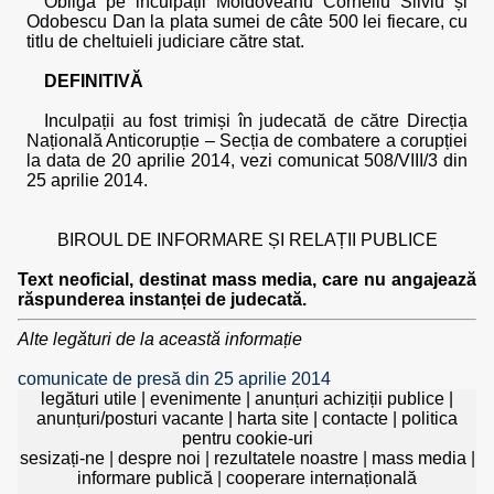
Obligă pe inculpații Moldoveanu Corneliu Silviu și
Odobescu Dan la plata sumei de câte 500 lei fiecare, cu
titlu de cheltuieli judiciare către stat.
DEFINITIVĂ
Inculpații au fost trimiși în judecată de către Direcția
Națională Anticorupție – Secția de combatere a corupției
la data de 20 aprilie 2014, vezi comunicat 508/VIII/3 din
25 aprilie 2014.
BIROUL DE INFORMARE ȘI RELAȚII PUBLICE
Text neoficial, destinat mass media, care nu angajează
răspunderea instanței de judecată.
Alte legături de la această informație
comunicate de presă din 25 aprilie 2014
legături utile
|
evenimente
|
anunțuri achiziții publice
|
anunțuri/posturi vacante
|
harta site
|
contacte
|
politica
pentru cookie-uri
sesizați-ne
|
despre noi
|
rezultatele noastre
|
mass media
|
informare publică
|
cooperare internațională