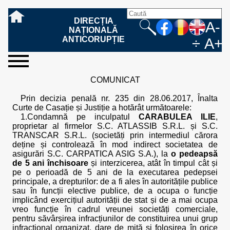
DIRECȚIA
A-
NAȚIONALĂ
ANTICORUPȚIE
÷
A+
sesizați-
despre
rezultatele
mass
informare
cooperare
Ce
Cum
Cum
Ce
Fazele
Ce
Care sunt
Cum
Cine
Cu ce
Sursele
Structura
Conducerea
Structuri
Cadrul
Resurse
Resurse
Integritate
Rapoarte
Hotărâri
Biroul de
Comunicate
Model de
Drept
Evenimente
Persoana
Model
Raportul
Legea
Protecția
Modalități
Programe
Evenimente
Cadrul legal
COMUNICAT
ne
noi
noastre
media
publică
internațională
înseamnă
sesizați
este
trebuie
procesului
urmează
drepturile și
sprijiniți
lucrează
se
de
teritoriale
legal
financiare
umane
instituțională
de
penale
informare
de presă
acreditare
la
responsabilă
solicitare
anual
544/2001
datelor
de
internaționale
internațional
fapta de
o faptă
protejat
să
penal
după ce
obligațiile
DNA
la DNA?
ocupă
informații
și achiziții
activitate
definitive
și relații
replică
cu
informații
privind
și norme
cu
contestare
Prin decizia penală nr. 235 din 28.06.2017, Înalta
corupție
de
cel care
conțină o
sesizez
persoanelor
oferind
DNA?
ale DNA
publice
în cauze
publice -
informarea
în baza
aplicarea
de
caracter
a
Curte de Casație și Justiție a hotărât următoarele:
corupție?
denunță?
sesizare?
o faptă
în procesul
date
de
Contacte
publică
Legii
Legii
aplicare
personal
răspunsului
1.Condamnă pe inculpatul
CARABULEA ILIE
,
de
penal?
despre
corupție
544/2001
544/2001
oferit în
proprietar al firmelor S.C. ATLASSIB S.R.L. și S.C.
corupție?
posibile
baza Legii
TRANSCAR S.R.L. (societăți prin intermediul cărora
fapte de
544/2001
deține și controlează în mod indirect societatea de
corupție?
asigurări S.C. CARPATICA ASIG S.A.), la
o pedeapsă
de 5 ani închisoare
și interzicerea, atât în timpul cât și
pe o perioadă de 5 ani de la executarea pedepsei
principale, a drepturilor: de a fi ales în autoritățile publice
sau în funcții elective publice, de a ocupa o funcție
implicând exercițiul autorității de stat și de a mai ocupa
vreo funcție în cadrul vreunei societăți comerciale,
pentru săvârșirea infracțiunilor de constituirea unui grup
infracțional organizat, dare de mită și folosirea în orice