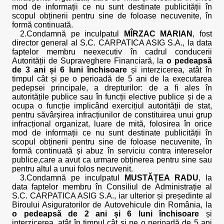
mod de informații ce nu sunt destinate publicității în
scopul obținerii pentru sine de foloase necuvenite, în
formă continuată.
2.Condamnă pe inculpatul
MÎRZAC MARIAN
, fost
director general al S.C. CARPATICA ASIG S.A., la data
faptelor membru neexecutiv în cadrul conducerii
Autorității de Supraveghere Financiară, la
o pedeapsă
de 3 ani și 6 luni închisoare
și interzicerea, atât în
timpul cât și pe o perioadă de 5 ani de la executarea
pedepsei principale, a drepturilor: de a fi ales în
autoritățile publice sau în funcții elective publice și de a
ocupa o funcție implicând exercițiul autorității de stat,
pentru săvârșirea infracțiunilor de constituirea unui grup
infracțional organizat, luare de mită, folosirea în orice
mod de informații ce nu sunt destinate publicității în
scopul obținerii pentru sine de foloase necuvenite, în
formă continuată și abuz în serviciu contra intereselor
publice,care a avut ca urmare obținerea pentru sine sau
pentru altul a unui folos necuvenit.
3.Condamnă pe inculpatul
MUSTĂȚEA RADU
, la
data faptelor membru în Consiliul de Administrație al
S.C. CARPATICA ASIG S.A., iar ulterior și președinte al
Biroului Asiguratorilor de Autovehicule din România, la
o pedeapsă de 2 ani și 6 luni închisoare
și
interzicerea, atât în timpul cât și pe o perioadă de 5 ani