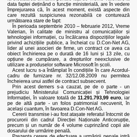
data faptei deținând o funcție ministerială, are în vedere
împrejurarea că, în acest moment, există aspecte din
care rezultă suspiciunea rezonabilă ce conturează
următoarea stare de fapt:
În perioada septembrie 2010 – februarie 2012, Vreme
Valerian, în calitate de ministru al comunicațiilor și
tehnologiei informației, cu încălcarea dispozițiilor legale
privind achizițiile publice, a încheiat cu D.Con-Net AG,
lider al unei asocieri de firme, un contract ce avea ca
obiect închirierea pe o durată de 16 luni și 13 zile, cu
opțiune de cumpărare, a drepturilor neexclusive de
utilizare a produselor software Microsoft în școli.
Acest lucru s-a întâmplat în condițiile în care Acordul-
cadru de furnizare nr. 32/12.08.2009 nu permitea
încheierea unui astfel de contract subsecvent.
Prin acest demers s-a cauzat, pe de o parte - un
prejudiciu Ministerului Comunicației și Tehnologiei
Informației, în valoare totală de
11.291.793,99 euro
, iar
pe de altă parte - un folos patrimonial necuvenit, în
același cuantum, în favoarea D.Con-Net AG.
Cererii transmise i-au fost atașate referatul întocmit de
procurorii din cadrul Direcției Naționale Anticorupție,
precum și un număr de 4 volume cuprinzând copii ale
dosarului de urmărire penală.
Prezenta cerere de efectuare a urmăririi penale intră