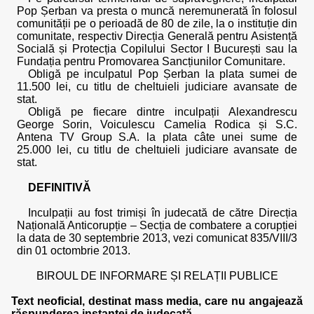
Pop Șerban va presta o muncă neremunerată în folosul
comunității pe o perioadă de 80 de zile, la o instituție din
comunitate, respectiv Direcția Generală pentru Asistență
Socială și Protecția Copilului Sector I București sau la
Fundația pentru Promovarea Sancțiunilor Comunitare.
Obligă pe inculpatul Pop Șerban la plata sumei de
11.500 lei, cu titlu de cheltuieli judiciare avansate de
stat.
Obligă pe fiecare dintre inculpații Alexandrescu
George Sorin, Voiculescu Camelia Rodica și S.C.
Antena TV Group S.A. la plata câte unei sume de
25.000 lei, cu titlu de cheltuieli judiciare avansate de
stat.
DEFINITIVĂ
Inculpații au fost trimiși în judecată de către Direcția
Națională Anticorupție – Secția de combatere a corupției
la data de 30 septembrie 2013, vezi comunicat 835/VIII/3
din 01 octombrie 2013.
BIROUL DE INFORMARE ȘI RELAȚII PUBLICE
Text neoficial, destinat mass media, care nu angajează
răspunderea instanței de judecată.