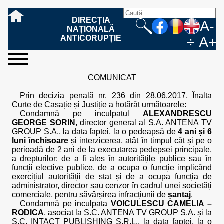
DIRECȚIA
A-
NAȚIONALĂ
ANTICORUPȚIE
÷
A+
sesizați-
despre
rezultatele
mass
informare
cooperare
Ce
Cum
Cum
Ce
Fazele
Ce
Care sunt
Cum
Cine
Cu ce
Sursele
Structura
Conducerea
Structuri
Cadrul
Resurse
Resurse
Integritate
Rapoarte
Hotărâri
Biroul de
Comunicate
Model de
Drept
Evenimente
Persoana
Model
Raportul
Legea
Protecția
Modalități
Programe
Evenimente
Cadrul legal
COMUNICAT
ne
noi
noastre
media
publică
internațională
înseamnă
sesizați
este
trebuie
procesului
urmează
drepturile și
sprijiniți
lucrează
se
de
teritoriale
legal
financiare
umane
instituțională
de
penale
informare
de presă
acreditare
la
responsabilă
solicitare
anual
544/2001
datelor
de
internaționale
internațional
fapta de
o faptă
protejat
să
penal
după ce
obligațiile
DNA
la DNA?
ocupă
informații
și achiziții
activitate
definitive
și relații
replică
cu
informații
privind
și norme
cu
contestare
Prin decizia penală nr. 236 din 28.06.2017, Înalta
corupție
de
cel care
conțină o
sesizez
persoanelor
oferind
DNA?
ale DNA
publice
în cauze
publice -
informarea
în baza
aplicarea
de
caracter
a
Curte de Casație și Justiție a hotărât următoarele:
corupție?
denunță?
sesizare?
o faptă
în procesul
date
de
Contacte
publică
Legii
Legii
aplicare
personal
răspunsului
Condamnă pe inculpatul
ALEXANDRESCU
de
penal?
despre
corupție
544/2001
544/2001
oferit în
GEORGE SORIN
, director general al S.A. ANTENA TV
corupție?
posibile
baza Legii
GROUP S.A., la data faptei, la o pedeapsă de
4 ani și 6
fapte de
544/2001
luni închisoare
și interzicerea, atât în timpul cât și pe o
corupție?
perioadă de 2 ani de la executarea pedepsei principale,
a drepturilor: de a fi ales în autoritățile publice sau în
funcții elective publice, de a ocupa o funcție implicând
exercițiul autorității de stat și de a ocupa funcția de
administrator, director sau cenzor în cadrul unei societăți
comerciale, pentru săvârșirea infracțiunii de
șantaj
.
Condamnă pe inculpata
VOICULESCU CAMELIA –
RODICA
, asociat la S.C. ANTENA TV GROUP S.A. și la
S.C. INTACT PUBLISHING S.R.L., la data faptei, la o