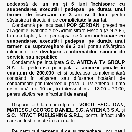
pedeapsă de
un an și 6 luni închisoare cu
suspendarea executării pedepsei pe durata unui
termen de încercare de 3 ani și 6 luni
, pentru
săvârșirea infracțiunii de
complicitate la șantaj
.
Condamnă pe inculpatul
POP ȘERBAN
, președinte
al Agenției Naționale de Administrare Fiscală (A.N.A.F.),
la data faptei, la o pedeapsă de
2 ani închisoare cu
suspendarea executării pedepsei pe durata unui
termen de supraveghere de 3 ani
, pentru săvârșirea
infracțiunii de
divulgare a informațiilor secrete de
serviciu sau nepublice
.
Condamnă pe inculpata
S.C. ANTENA TV GROUP
S.A.
, la pedeapsa principală a
amenzii penale în
cuantum de 200.000 lei
și pedeapsa complementară
constând în afișarea sau difuzarea hotărârii de
condamnare prin intermediul postului TV Antena 1, timp
de o lună, de 10 ori, în intervalul orar 18:00 - 20:00,
pentru săvârșirea infracțiunii de
șantaj
.
Dispune achitarea inculpaților
VOICULESCU DAN
,
MATIESCU GEORGE DANIEL
,
S.C. ANTENA 3 S.A.
și
S.C. INTACT PUBLISHING S.R.L.
, pentru infracțiunile
care au fost reținute în sarcina lor.
Pe parcursul termenului de supraveghere, inculpatul