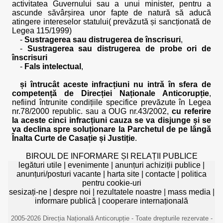
activitatea Guvernului sau a unui minister, pentru a
ascunde săvârșirea unor fapte de natură să aducă
atingere intereselor statului( prevăzută și sancționată de
Legea 115/1999)
-
Sustragerea sau distrugerea de înscrisuri
,
-
Sustragerea sau distrugerea de probe ori de
înscrisuri
-
Fals intelectual
,
și întrucât aceste infracțiuni nu intră în sfera de
competență de Direcției Naționale Anticorupție
,
nefiind întrunite condițiile specifice prevăzute în Legea
nr.78/2000 republic. sau a OUG nr.43/2002,
cu referire
la aceste cinci infracțiuni cauza se va disjunge și se
va declina spre soluționare la Parchetul de pe lângă
Înalta Curte de Casație și Justiție
.
BIROUL DE INFORMARE ȘI RELAȚII PUBLICE
legături utile
|
evenimente
|
anunțuri achiziții publice
|
anunțuri/posturi vacante
|
harta site
|
contacte
|
politica
pentru cookie-uri
sesizați-ne
|
despre noi
|
rezultatele noastre
|
mass media
|
informare publică
|
cooperare internațională
2005-2026 Direcția Națională Anticorupție - Toate drepturile rezervate -