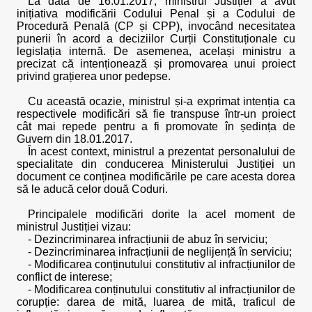
La data de 16.01.2017, ministrul Justiției a avut
inițiativa modificării Codului Penal și a Codului de
Procedură Penală (CP și CPP), invocând necesitatea
punerii în acord a deciziilor Curții Constituționale cu
legislația internă. De asemenea, același ministru a
precizat că intenționează și promovarea unui proiect
privind grațierea unor pedepse.
Cu această ocazie, ministrul și-a exprimat intenția ca
respectivele modificări să fie transpuse într-un proiect
cât mai repede pentru a fi promovate în ședința de
Guvern din 18.01.2017.
În acest context, ministrul a prezentat personalului de
specialitate din conducerea Ministerului Justiției un
document ce conținea modificările pe care acesta dorea
să le aducă celor două Coduri.
Principalele modificări dorite la acel moment de
ministrul Justiției vizau:
- Dezincriminarea infracțiunii de abuz în serviciu;
- Dezincriminarea infracțiunii de neglijență în serviciu;
- Modificarea conținutului constitutiv al infracțiunilor de
conflict de interese;
- Modificarea conținutului constitutiv al infracțiunilor de
corupție: darea de mită, luarea de mită, traficul de