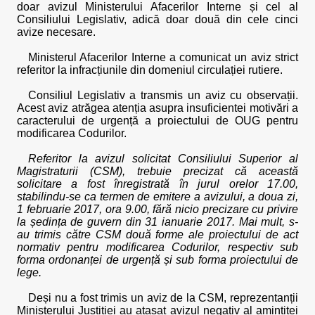
doar avizul Ministerului Afacerilor Interne și cel al
Consiliului Legislativ, adică doar două din cele cinci
avize necesare.
Ministerul Afacerilor Interne a comunicat un aviz strict
referitor la infracțiunile din domeniul circulației rutiere.
Consiliul Legislativ a transmis un aviz cu observații.
Acest aviz atrăgea atenția asupra insuficientei motivări a
caracterului de urgență a proiectului de OUG pentru
modificarea Codurilor.
Referitor la avizul solicitat Consiliului Superior al
Magistraturii (CSM), trebuie precizat că această
solicitare a fost înregistrată în jurul orelor 17.00,
stabilindu-se ca termen de emitere a avizului, a doua zi,
1 februarie 2017, ora 9.00, fără nicio precizare cu privire
la ședința de guvern din 31 ianuarie 2017. Mai mult, s-
au trimis către CSM două forme ale proiectului de act
normativ pentru modificarea Codurilor, respectiv sub
forma ordonanței de urgență și sub forma proiectului de
lege.
Deși nu a fost trimis un aviz de la CSM, reprezentanții
Ministerului Justiției au atașat avizul negativ al amintitei