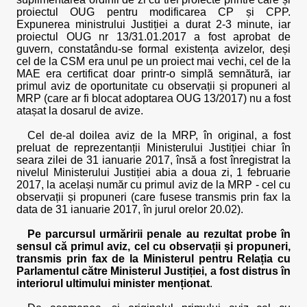
proiectul OUG pentru modificarea CP și CPP.
Expunerea ministrului Justiției a durat 2-3 minute, iar
proiectul OUG nr 13/31.01.2017 a fost aprobat de
guvern, constatându-se formal existența avizelor, deși
cel de la CSM era unul pe un proiect mai vechi, cel de la
MAE era certificat doar printr-o simplă semnătură, iar
primul aviz de oportunitate cu observații și propuneri al
MRP (care ar fi blocat adoptarea OUG 13/2017) nu a fost
atașat la dosarul de avize.
Cel de-al doilea aviz de la MRP, în original, a fost
preluat de reprezentanții Ministerului Justiției chiar în
seara zilei de 31 ianuarie 2017, însă a fost înregistrat la
nivelul Ministerului Justiției abia a doua zi, 1 februarie
2017, la același număr cu primul aviz de la MRP - cel cu
observații și propuneri (care fusese transmis prin fax la
data de 31 ianuarie 2017, în jurul orelor 20.02).
Pe parcursul urmăririi penale au rezultat probe în
sensul că primul aviz, cel cu observații și propuneri,
transmis prin fax de la Ministerul pentru Relația cu
Parlamentul către Ministerul Justiției, a fost distrus în
interiorul ultimului minister menționat
.