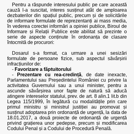
Pentru a răspunde interesului public pe care această
cauză l-a suscitat, interes susținut atât de amploarea
dezbaterilor din spațiul public, precum și de solicitările
de informare formulate de reprezentanți ai mass media,
în vederea corectei informări a opiniei publice, Biroul de
Informare și Relații Publice este abilitat să prezinte o
serie de aspecte conținute în ordonanța de clasare
întocmită de procurori:
Dosarul s-a format, ca urmare a unei sesizări
formulate de persoane fizice, sub aspectul săvârșirii
infracțiunilor de:
-
Favorizare a făptuitorului
-
Prezentare cu rea-credință
, de date inexacte,
Parlamentului sau Președintelui României cu privire la
activitatea Guvernului sau a unui minister, pentru a
ascunde săvârșirea unor fapte de natură să aducă
atingere intereselor statului, prev. de art. 8 alin.1 lit.b din
Legea 115/1999, în legătură cu modalitățile prin care
primul ministru și ministrul justiției au promovat și
susținut adoptarea prin ordonanță de urgență, la data de
18.01.2017, a două proiecte de ordonanță de urgență
privind grațierea unor pedepse, precum și modificarea
Codului Penal și a Codului de Procedură Penală.