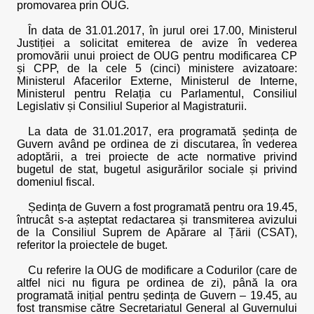
promovarea prin OUG.
În data de 31.01.2017, în jurul orei 17.00, Ministerul
Justiției a solicitat emiterea de avize în vederea
promovării unui proiect de OUG pentru modificarea CP
și CPP, de la cele 5 (cinci) ministere avizatoare:
Ministerul Afacerilor Externe, Ministerul de Interne,
Ministerul pentru Relația cu Parlamentul, Consiliul
Legislativ și Consiliul Superior al Magistraturii.
La data de 31.01.2017, era programată ședința de
Guvern având pe ordinea de zi discutarea, în vederea
adoptării, a trei proiecte de acte normative privind
bugetul de stat, bugetul asigurărilor sociale și privind
domeniul fiscal.
Ședința de Guvern a fost programată pentru ora 19.45,
întrucât s-a așteptat redactarea și transmiterea avizului
de la Consiliul Suprem de Apărare al Țării (CSAT),
referitor la proiectele de buget.
Cu referire la OUG de modificare a Codurilor (care de
altfel nici nu figura pe ordinea de zi), până la ora
programată inițial pentru ședința de Guvern – 19.45, au
fost transmise către Secretariatul General al Guvernului