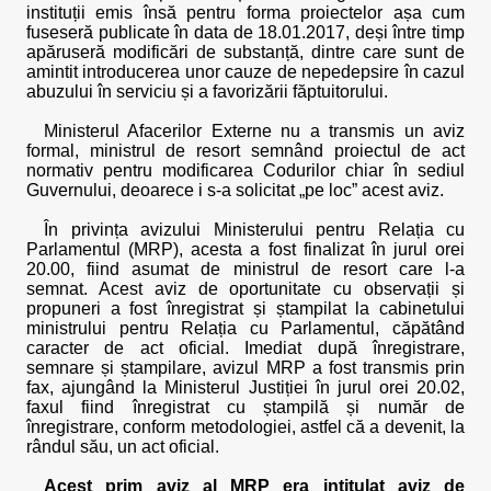
instituții emis însă pentru forma proiectelor așa cum
fuseseră publicate în data de 18.01.2017, deși între timp
apăruseră modificări de substanță, dintre care sunt de
amintit introducerea unor cauze de nepedepsire în cazul
abuzului în serviciu și a favorizării făptuitorului.
Ministerul Afacerilor Externe nu a transmis un aviz
formal, ministrul de resort semnând proiectul de act
normativ pentru modificarea Codurilor chiar în sediul
Guvernului, deoarece i s-a solicitat „pe loc” acest aviz.
În privința avizului Ministerului pentru Relația cu
Parlamentul (MRP), acesta a fost finalizat în jurul orei
20.00, fiind asumat de ministrul de resort care l-a
semnat. Acest aviz de oportunitate cu observații și
propuneri a fost înregistrat și ștampilat la cabinetului
ministrului pentru Relația cu Parlamentul, căpătând
caracter de act oficial. Imediat după înregistrare,
semnare și ștampilare, avizul MRP a fost transmis prin
fax, ajungând la Ministerul Justiției în jurul orei 20.02,
faxul fiind înregistrat cu ștampilă și număr de
înregistrare, conform metodologiei, astfel că a devenit, la
rândul său, un act oficial.
Acest prim aviz al MRP era intitulat aviz de