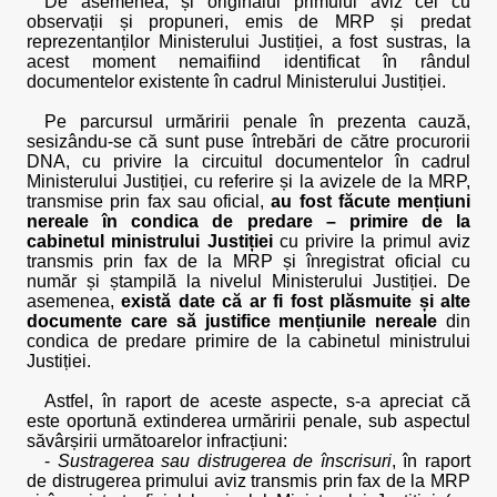
De asemenea, și originalul primului aviz cel cu
observații și propuneri, emis de MRP și predat
reprezentanților Ministerului Justiției, a fost sustras, la
acest moment nemaifiind identificat în rândul
documentelor existente în cadrul Ministerului Justiției.
Pe parcursul urmăririi penale în prezenta cauză,
sesizându-se că sunt puse întrebări de către procurorii
DNA, cu privire la circuitul documentelor în cadrul
Ministerului Justiției, cu referire și la avizele de la MRP,
transmise prin fax sau oficial,
au fost făcute mențiuni
nereale în condica de predare – primire de la
cabinetul ministrului Justiției
cu privire la primul aviz
transmis prin fax de la MRP și înregistrat oficial cu
număr și ștampilă la nivelul Ministerului Justiției. De
asemenea,
există date că ar fi fost plăsmuite și alte
documente care să justifice mențiunile nereale
din
condica de predare primire de la cabinetul ministrului
Justiției.
Astfel, în raport de aceste aspecte, s-a apreciat că
este oportună extinderea urmăririi penale, sub aspectul
săvârșirii următoarelor infracțiuni:
-
Sustragerea sau distrugerea de înscrisuri
, în raport
de distrugerea primului aviz transmis prin fax de la MRP