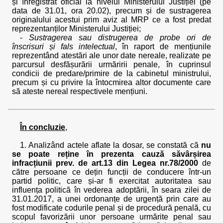
și înregistrat oficial la nivelul Ministerului Justiției (pe
data de 31.01, ora 20.02), precum și de sustragerea
originalului acestui prim aviz al MRP ce a fost predat
reprezentanților Ministerului Justiției;
-
Sustragerea sau distrugerea de probe ori de
înscrisuri și fals intelectual
, în raport de mențiunile
reprezentând atestări ale unor date nereale, realizate pe
parcursul desfășurării urmăririi penale, în cuprinsul
condicii de predare/primire de la cabinetul ministrului,
precum și cu privire la întocmirea altor documente care
să ateste nereal respectivele mențiuni.
În concluzie
,
1. Analizând actele aflate la dosar, se constată că
nu
se poate reține în prezenta cauză săvârșirea
infracțiunii prev. de art.13 din Legea nr.78/2000
de
către persoane ce dețin funcții de conducere într-un
partid politic, care și-ar fi exercitat autoritatea sau
influența politică în vederea adoptării, în seara zilei de
31.01.2017, a unei ordonanțe de urgență prin care au
fost modificate codurile penal și de procedură penală, cu
scopul favorizării unor persoane urmărite penal sau