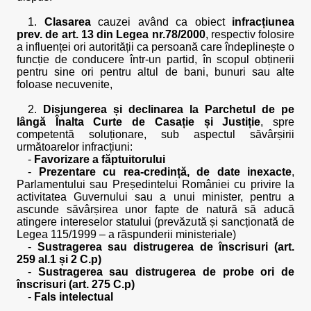
1.
Clasarea
cauzei având ca obiect
infracțiunea
prev. de art. 13 din Legea nr.78/2000
, respectiv folosire
a influenței ori autorității ca persoană care îndeplinește o
funcție de conducere într-un partid, în scopul obținerii
pentru sine ori pentru altul de bani, bunuri sau alte
foloase necuvenite,
2.
Disjungerea și declinarea la Parchetul de pe
lângă Înalta Curte de Casație și Justiție
, spre
competentă soluționare, sub aspectul săvârșirii
următoarelor infracțiuni:
-
Favorizare a făptuitorului
-
Prezentare cu rea-credință, de date inexacte
,
Parlamentului sau Președintelui României cu privire la
activitatea Guvernului sau a unui minister, pentru a
ascunde săvârșirea unor fapte de natură să aducă
atingere intereselor statului (prevăzută și sancționată de
Legea 115/1999 – a răspunderii ministeriale)
-
Sustragerea sau distrugerea de înscrisuri (art.
259 al.1 și 2 C.p)
-
Sustragerea sau distrugerea de probe ori de
înscrisuri (art. 275 C.p)
-
Fals intelectual