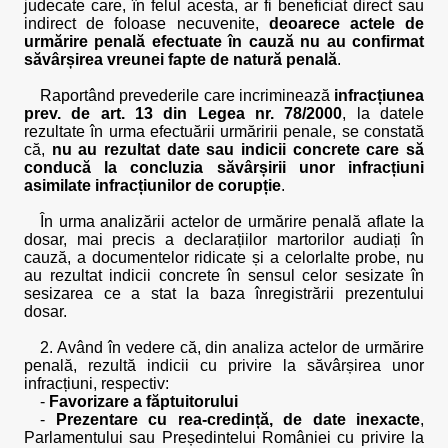
judecate care, în felul acesta, ar fi beneficiat direct sau
indirect de foloase necuvenite,
deoarece actele de
urmărire penală efectuate în cauză nu au confirmat
săvârșirea vreunei fapte de natură penală
.
Raportând prevederile care incriminează
infracțiunea
prev. de art. 13 din Legea nr. 78/2000
, la datele
rezultate în urma efectuării urmăririi penale, se constată
că,
nu au rezultat date sau indicii concrete care să
conducă la concluzia săvârșirii unor infracțiuni
asimilate infracțiunilor de corupție
.
În urma analizării actelor de urmărire penală aflate la
dosar, mai precis a declarațiilor martorilor audiați în
cauză, a documentelor ridicate și a celorlalte probe, nu
au rezultat indicii concrete în sensul celor sesizate în
sesizarea ce a stat la baza înregistrării prezentului
dosar.
2. Având în vedere că, din analiza actelor de urmărire
penală, rezultă indicii cu privire la săvârșirea unor
infracțiuni, respectiv:
-
Favorizare a făptuitorului
-
Prezentare cu rea-credință, de date inexacte
,
Parlamentului sau Președintelui României cu privire la