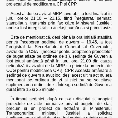
proiectului de modificare a CP și CPP.
Acest al doilea aviz al MRP, favorabil, a fost finalizat în
jurul orelor 21.10 – 21.15, fiind înregistrat, semnat,
ștampilat și transmis prin fax către Ministerul Justiției,
unde a fost înregistrat cu același număr ca și primul aviz.
Este de menționat că, deși până la ora inițială stabilită
pentru începerea ședinței de guvern – 19.45, a fost
înregistrat la Secretariatului General al Guvernului,
avizul de la CSAT (necesar pentru adoptarea proiectelor
de buget aflate pe ordinea de zi), ședința de Guvern a
fost totuși amânată până în jurul orei 21.00 din cauza
nefinalizării avizului de la MRP cu privire la proiectul de
OUG pentru modificarea CP și CPP. Această amânare a
ședinței de guvern a avut loc, deși acest ultim act nu era
menționat pe ordinea de zi și nici nu se solicitase
suplimentarea ordinii de zi. Întreaga ședință de Guvern a
durat între 15 și 25 minute.
În timpul ședinței, după ce s-au discutat și adoptat
proiectele de acte normative privind bugetul de stat,
precum și un proiect de hotărâre al Ministerului
Transporturilor, ministrul Justiției a solicitat
suplimentarea ordinii de zi cu trei proiecte printre care și