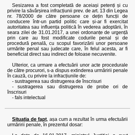
Sesizarea a fost completată de aceiași petenți și cu
privire la săvârșirea infracțiunii prev. de art. 13 din Legea
nr. 78/2000 de către persoane ce dețin funcții de
conducere într-un partid politic care și-ar fi exercitat
autoritatea sau influența politică în vederea adoptării, în
seara zilei de 31.01.2017, a unei ordonanțe de urgență
prin care au fost modificate codurile penal și de
procedură penală, cu scopul favorizării unor persoane
urmărite penal sau judecate care, în felul acesta, ar fi
beneficiat direct sau indirect de foloase necuvenite.
Ulterior, ca urmare a efectuării unor acte procedurale
de către procurori, s-a dispus extinderea urmăririi penale
în cauză, cu privire la infracțiunile de:
- sustragerea sau distrugerea de înscrisuri
- sustragerea sau distrugerea de probe ori de
înscrisuri
- fals intelectual
Situația de fapt
, așa cum a rezultat în urma efectuării
urmăririi penale, în prezentul dosar: