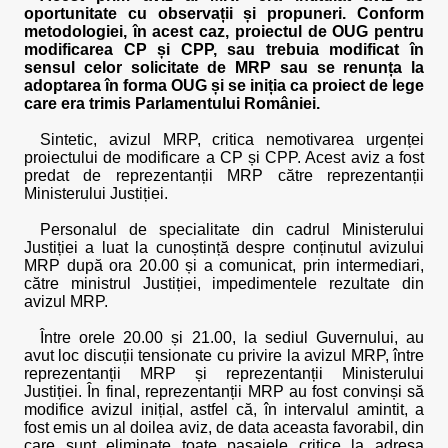
oportunitate cu observații și propuneri. Conform
metodologiei, în acest caz, proiectul de OUG pentru
modificarea CP și CPP, sau trebuia modificat în
sensul celor solicitate de MRP sau se renunța la
adoptarea în forma OUG și se iniția ca proiect de lege
care era trimis Parlamentului României.
Sintetic, avizul MRP, critica nemotivarea urgenței
proiectului de modificare a CP și CPP. Acest aviz a fost
predat de reprezentanții MRP către reprezentanții
Ministerului Justiției.
Personalul de specialitate din cadrul Ministerului
Justiției a luat la cunoștință despre conținutul avizului
MRP după ora 20.00 și a comunicat, prin intermediari,
către ministrul Justiției, impedimentele rezultate din
avizul MRP.
Între orele 20.00 și 21.00, la sediul Guvernului, au
avut loc discuții tensionate cu privire la avizul MRP, între
reprezentanții MRP și reprezentanții Ministerului
Justiției. În final, reprezentanții MRP au fost convinși să
modifice avizul inițial, astfel că, în intervalul amintit, a
fost emis un al doilea aviz, de data aceasta favorabil, din
care sunt eliminate toate pasajele critice la adresa