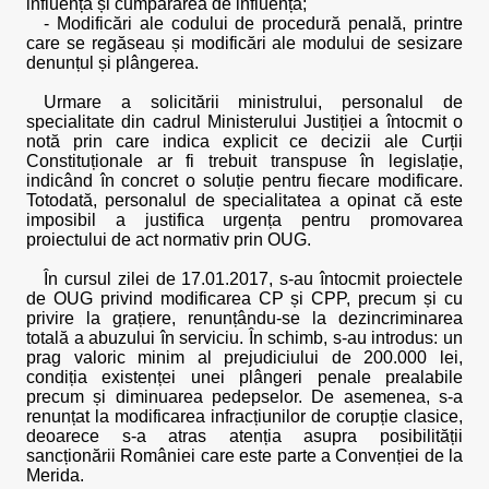
influență și cumpărarea de influență;
- Modificări ale codului de procedură penală, printre
care se regăseau și modificări ale modului de sesizare
denunțul și plângerea.
Urmare a solicitării ministrului, personalul de
specialitate din cadrul Ministerului Justiției a întocmit o
notă prin care indica explicit ce decizii ale Curții
Constituționale ar fi trebuit transpuse în legislație,
indicând în concret o soluție pentru fiecare modificare.
Totodată, personalul de specialitatea a opinat că este
imposibil a justifica urgența pentru promovarea
proiectului de act normativ prin OUG.
În cursul zilei de 17.01.2017, s-au întocmit proiectele
de OUG privind modificarea CP și CPP, precum și cu
privire la grațiere, renunțându-se la dezincriminarea
totală a abuzului în serviciu. În schimb, s-au introdus: un
prag valoric minim al prejudiciului de 200.000 lei,
condiția existenței unei plângeri penale prealabile
precum și diminuarea pedepselor. De asemenea, s-a
renunțat la modificarea infracțiunilor de corupție clasice,
deoarece s-a atras atenția asupra posibilității
sancționării României care este parte a Convenției de la
Merida.