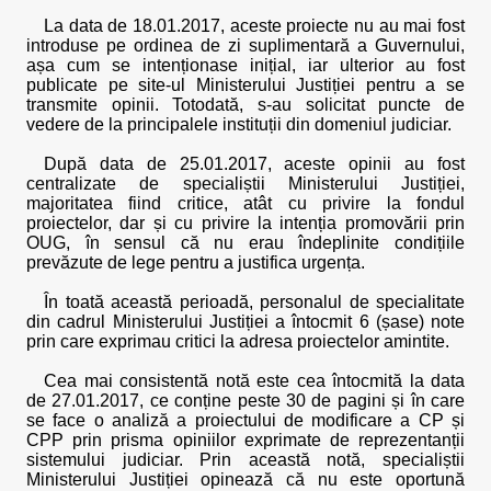
La data de 18.01.2017, aceste proiecte nu au mai fost
introduse pe ordinea de zi suplimentară a Guvernului,
așa cum se intenționase inițial, iar ulterior au fost
publicate pe site-ul Ministerului Justiției pentru a se
transmite opinii. Totodată, s-au solicitat puncte de
vedere de la principalele instituții din domeniul judiciar.
După data de 25.01.2017, aceste opinii au fost
centralizate de specialiștii Ministerului Justiției,
majoritatea fiind critice, atât cu privire la fondul
proiectelor, dar și cu privire la intenția promovării prin
OUG, în sensul că nu erau îndeplinite condițiile
prevăzute de lege pentru a justifica urgența.
În toată această perioadă, personalul de specialitate
din cadrul Ministerului Justiției a întocmit 6 (șase) note
prin care exprimau critici la adresa proiectelor amintite.
Cea mai consistentă notă este cea întocmită la data
de 27.01.2017, ce conține peste 30 de pagini și în care
se face o analiză a proiectului de modificare a CP și
CPP prin prisma opiniilor exprimate de reprezentanții
sistemului judiciar. Prin această notă, specialiștii
Ministerului Justiției opinează că nu este oportună