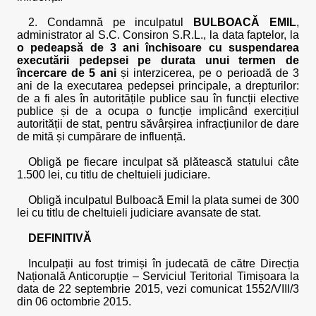
2. Condamnă pe inculpatul
BULBOACĂ EMIL
,
administrator al S.C. Consiron S.R.L., la data faptelor, la
o pedeapsă de 3 ani închisoare cu suspendarea
executării pedepsei pe durata unui termen de
încercare de 5 ani
și interzicerea, pe o perioadă de 3
ani de la executarea pedepsei principale, a drepturilor:
de a fi ales în autoritățile publice sau în funcții elective
publice și de a ocupa o funcție implicând exercițiul
autorității de stat, pentru săvârșirea infracțiunilor de dare
de mită și cumpărare de influență.
Obligă pe fiecare inculpat să plătească statului câte
1.500 lei, cu titlu de cheltuieli judiciare.
Obligă inculpatul Bulboacă Emil la plata sumei de 300
lei cu titlu de cheltuieli judiciare avansate de stat.
DEFINITIVĂ
Inculpații au fost trimiși în judecată de către Direcția
Națională Anticorupție – Serviciul Teritorial Timișoara la
data de 22 septembrie 2015, vezi comunicat 1552/VIII/3
din 06 octombrie 2015.