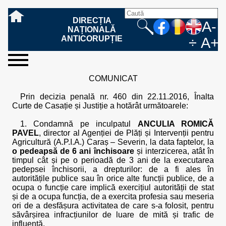
DIRECȚIA
A-
NAȚIONALĂ
ANTICORUPȚIE
÷
A+
sesizați-
despre
rezultatele
mass
informare
cooperare
Ce
Cum
Cum
Ce
Fazele
Ce
Care sunt
Cum
Cine
Cu ce
Sursele
Structura
Conducerea
Structuri
Cadrul
Resurse
Resurse
Integritate
Rapoarte
Hotărâri
Biroul de
Comunicate
Model de
Drept
Evenimente
Persoana
Model
Raportul
Legea
Protecția
Modalități
Programe
Evenimente
Cadrul legal
COMUNICAT
ne
noi
noastre
media
publică
internațională
înseamnă
sesizați
este
trebuie
procesului
urmează
drepturile și
sprijiniți
lucrează
se
de
teritoriale
legal
financiare
umane
instituțională
de
penale
informare
de presă
acreditare
la
responsabilă
solicitare
anual
544/2001
datelor
de
internaționale
internațional
fapta de
o faptă
protejat
să
penal
după ce
obligațiile
DNA
la DNA?
ocupă
informații
și achiziții
activitate
definitive
și relații
replică
cu
informații
privind
și norme
cu
contestare
Prin decizia penală nr. 460 din 22.11.2016, Înalta
corupție
de
cel care
conțină o
sesizez
persoanelor
oferind
DNA?
ale DNA
publice
în cauze
publice -
informarea
în baza
aplicarea
de
caracter
a
Curte de Casație și Justiție a hotărât următoarele:
corupție?
denunță?
sesizare?
o faptă
în procesul
date
de
Contacte
publică
Legii
Legii
aplicare
personal
răspunsului
de
penal?
despre
corupție
544/2001
544/2001
oferit în
1. Condamnă pe inculpatul
ANCULIA ROMICĂ
corupție?
posibile
baza Legii
PAVEL
, director al Agenției de Plăți și Intervenții pentru
fapte de
544/2001
Agricultură (A.P.I.A.) Caraș – Severin, la data faptelor, la
corupție?
o pedeapsă de 6 ani închisoare
și interzicerea, atât în
timpul cât și pe o perioadă de 3 ani de la executarea
pedepsei închisorii, a drepturilor: de a fi ales în
autoritățile publice sau în orice alte funcții publice, de a
ocupa o funcție care implică exercițiul autorității de stat
și de a ocupa funcția, de a exercita profesia sau meseria
ori de a desfășura activitatea de care s-a folosit, pentru
săvârșirea infracțiunilor de luare de mită și trafic de
influență.