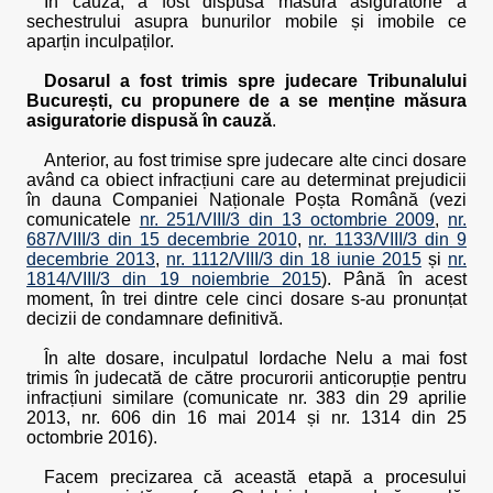
În cauză, a fost dispusă măsura asiguratorie a
sechestrului asupra bunurilor mobile și imobile ce
aparțin inculpaților.
Dosarul a fost trimis spre judecare Tribunalului
București, cu propunere de a se menține măsura
asiguratorie dispusă în cauză
.
Anterior, au fost trimise spre judecare alte cinci dosare
având ca obiect infracțiuni care au determinat prejudicii
în dauna Companiei Naționale Poșta Română (vezi
comunicatele
nr. 251/VIII/3 din 13 octombrie 2009
,
nr.
687/VIII/3 din 15 decembrie 2010
,
nr. 1133/VIII/3 din 9
decembrie 2013
,
nr. 1112/VIII/3 din 18 iunie 2015
și
nr.
1814/VIII/3 din 19 noiembrie 2015
). Până în acest
moment, în trei dintre cele cinci dosare s-au pronunțat
decizii de condamnare definitivă.
În alte dosare, inculpatul Iordache Nelu a mai fost
trimis în judecată de către procurorii anticorupție pentru
infracțiuni similare (comunicate nr. 383 din 29 aprilie
2013, nr. 606 din 16 mai 2014 și nr. 1314 din 25
octombrie 2016).
Facem precizarea că această etapă a procesului