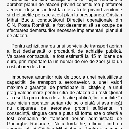
aprobat planul de afaceri privind constituirea platformei
aeriene, deși nu au fost făcute calcule privind veniturile
și cheltuielile pe care acest plan la presupunea. Cristian
Mihai Buciu, conducătorul Direcției operaționale din
C.N. Poșta Română, a fost desemnat să se ocupe de
efectuarea demersurilor necesare implementării planului
de afaceri.
Pentru achiziționarea unui serviciu de transport aerian
a fost declanșată o procedură de achiziție publică.
Valoarea contractului a fost estimată la 45 milioane de
euro, prin raportare la un număr de ore de zbor și la un
cost al orei de zbor.
Impunerea anumitor rute de zbor, a unei nejustificate
capacități de transport a aeronavelor, a unei valori
maxime a garanției de participare la licitație și a unui
prag valoric mare pentru cifra de afaceri au restricționat
accesul la procedura de achiziție publică, în condițiile în
care niciun operator aerian (de pe o piață și așa mică)
nu dispunea de aeronave proprii suficiente. În
consecință, singura care a putut să formuleze o ofertă a
fost compania de transport aerian administrată de
Gheorghe Răcaru și Nelu Iordache, ultimul fiind un
apropiat al lui Cristian Mihai Buciu. Pentru a respecta