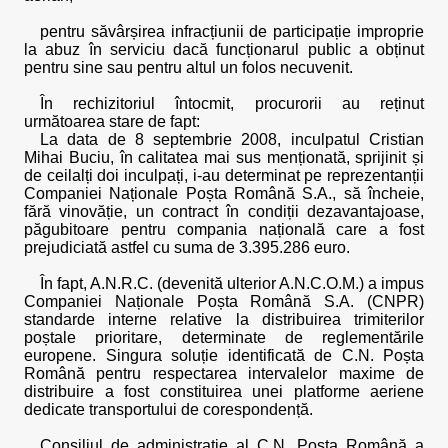
pentru săvârșirea infracțiunii de participație improprie
la abuz în serviciu dacă funcționarul public a obținut
pentru sine sau pentru altul un folos necuvenit.
În rechizitoriul întocmit, procurorii au reținut
următoarea stare de fapt:
La data de 8 septembrie 2008, inculpatul Cristian
Mihai Buciu, în calitatea mai sus menționată, sprijinit și
de ceilalți doi inculpați, i-au determinat pe reprezentanții
Companiei Naționale Poșta Română S.A., să încheie,
fără vinovăție, un contract în condiții dezavantajoase,
păgubitoare pentru compania națională care a fost
prejudiciată astfel cu suma de 3.395.286 euro.
În fapt, A.N.R.C. (devenită ulterior A.N.C.O.M.) a impus
Companiei Naționale Poșta Română S.A. (CNPR)
standarde interne relative la distribuirea trimiterilor
poștale prioritare, determinate de reglementările
europene. Singura soluție identificată de C.N. Poșta
Română pentru respectarea intervalelor maxime de
distribuire a fost constituirea unei platforme aeriene
dedicate transportului de corespondență.
Consiliul de administrație al C.N. Poșta Română a