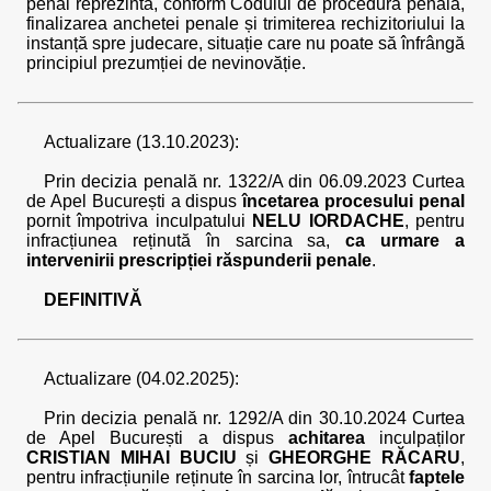
penal reprezintă, conform Codului de procedură penală,
finalizarea anchetei penale și trimiterea rechizitoriului la
instanță spre judecare, situație care nu poate să înfrângă
principiul prezumției de nevinovăție.
Actualizare (13.10.2023):
Prin decizia penală nr. 1322/A din 06.09.2023 Curtea
de Apel București a dispus
încetarea procesului penal
pornit împotriva inculpatului
NELU IORDACHE
, pentru
infracțiunea reținută în sarcina sa,
ca urmare a
intervenirii prescripției răspunderii penale
.
DEFINITIVĂ
Actualizare (04.02.2025):
Prin decizia penală nr. 1292/A din 30.10.2024 Curtea
de Apel București a dispus
achitarea
inculpaților
CRISTIAN MIHAI BUCIU
și
GHEORGHE RĂCARU
,
pentru infracțiunile reținute în sarcina lor, întrucât
faptele