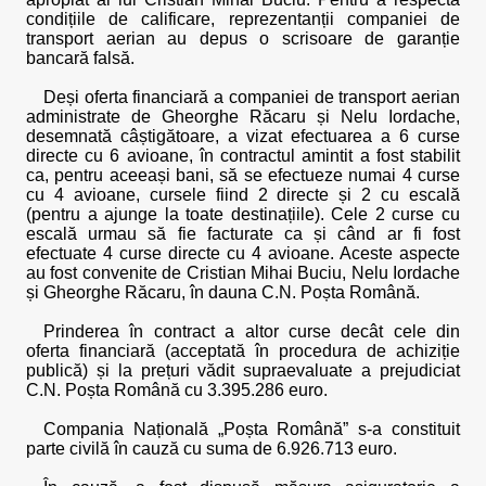
condițiile de calificare, reprezentanții companiei de
transport aerian au depus o scrisoare de garanție
bancară falsă.
Deși oferta financiară a companiei de transport aerian
administrate de Gheorghe Răcaru și Nelu Iordache,
desemnată câștigătoare, a vizat efectuarea a 6 curse
directe cu 6 avioane, în contractul amintit a fost stabilit
ca, pentru aceeași bani, să se efectueze numai 4 curse
cu 4 avioane, cursele fiind 2 directe și 2 cu escală
(pentru a ajunge la toate destinațiile). Cele 2 curse cu
escală urmau să fie facturate ca și când ar fi fost
efectuate 4 curse directe cu 4 avioane. Aceste aspecte
au fost convenite de Cristian Mihai Buciu, Nelu Iordache
și Gheorghe Răcaru, în dauna C.N. Poșta Română.
Prinderea în contract a altor curse decât cele din
oferta financiară (acceptată în procedura de achiziție
publică) și la prețuri vădit supraevaluate a prejudiciat
C.N. Poșta Română cu 3.395.286 euro.
Compania Națională „Poșta Română” s-a constituit
parte civilă în cauză cu suma de 6.926.713 euro.