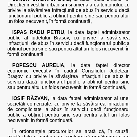
Direcției investiții, urbanism și amenajarea teritoriului, cu
privire la săvârșirea infracțiunii de abuz în serviciu dacă
funcționarul public a obținut pentru sine sau pentru altul
un folos necuvenit, în formă continuată,
ISPAS RADU PETRU
, la data faptei administrator
public al județului Brașov, cu privire la săvârșirea
infracțiunii de abuz în serviciu dacă funcționarul public a
obținut pentru sine sau pentru altul un folos necuvenit, în
formă continuată,
POPESCU AURELIA
, la data faptei director
economic executiv în cadrul Consiliului Județean
Brașov, cu privire la săvârșirea infracțiunii de abuz în
serviciu dacă funcționarul public a obținut pentru sine
sau pentru altul un folos necuvenit, în formă continuată,
IOSIF RĂZVAN
, la data faptei administrator al unei
societăți comerciale, cu privire la săvârșirea infracțiunii
de complicitate la abuz în serviciu dacă funcționarul
public a obținut pentru sine sau pentru altul un folos
necuvenit, în formă continuată.
În ordonanțele procurorilor se arată că, în cauză,
există date și probe care conturează următoarea stare