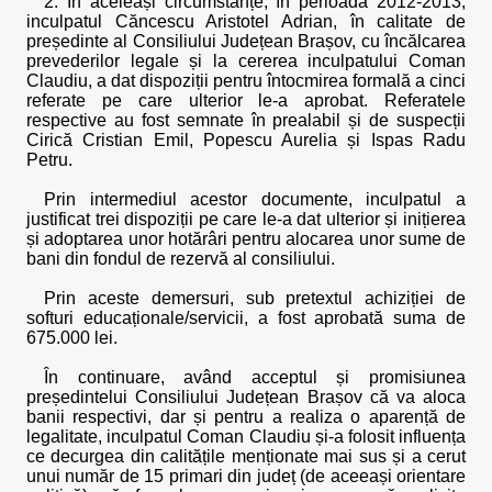
2. În aceleași circumstanțe, în perioada 2012-2013,
inculpatul Căncescu Aristotel Adrian, în calitate de
președinte al Consiliului Județean Brașov, cu încălcarea
prevederilor legale și la cererea inculpatului Coman
Claudiu, a dat dispoziții pentru întocmirea formală a cinci
referate pe care ulterior le-a aprobat. Referatele
respective au fost semnate în prealabil și de suspecții
Cirică Cristian Emil, Popescu Aurelia și Ispas Radu
Petru.
Prin intermediul acestor documente, inculpatul a
justificat trei dispoziții pe care le-a dat ulterior și inițierea
și adoptarea unor hotărâri pentru alocarea unor sume de
bani din fondul de rezervă al consiliului.
Prin aceste demersuri, sub pretextul achiziției de
softuri educaționale/servicii, a fost aprobată suma de
675.000 lei.
În continuare, având acceptul și promisiunea
președintelui Consiliului Județean Brașov că va aloca
banii respectivi, dar și pentru a realiza o aparență de
legalitate, inculpatul Coman Claudiu și-a folosit influența
ce decurgea din calitățile menționate mai sus și a cerut
unui număr de 15 primari din județ (de aceeași orientare