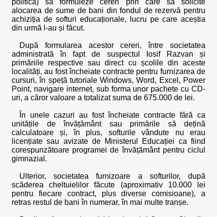
politică) să formuleze cereri prin care să solicite
alocarea de sume de bani din fondul de rezervă pentru
achiziția de softuri educaționale, lucru pe care aceștia
din urmă l-au și făcut.
După formularea acestor cereri, între societatea
administrată în fapt de suspectul Iosif Razvan și
primăriile respective sau direct cu școlile din aceste
localități, au fost încheiate contracte pentru furnizarea de
cursuri, în speță tutoriale Windows, Word, Excel, Power
Point, navigare internet, sub forma unor pachete cu CD-
uri, a căror valoare a totalizat suma de 675.000 de lei.
În unele cazuri au fost încheiate contracte fără ca
unitățile de învățământ sau primările să dețină
calculatoare și, în plus, softurile vândute nu erau
licențiate sau avizate de Ministerul Educației ca fiind
corespunzătoare programei de învățământ pentru ciclul
gimnazial.
Ulterior, societatea furnizoare a softurilor, după
scăderea cheltuielilor făcute (aproximativ 10.000 lei
pentru fiecare contract, plus diverse comisioane), a
retras restul de bani în numerar, în mai multe tranșe.