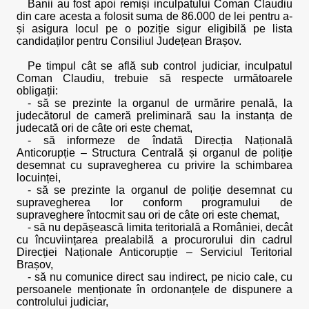
Banii au fost apoi remiși inculpatului Coman Claudiu
din care acesta a folosit suma de 86.000 de lei pentru a-
și asigura locul pe o poziție sigur eligibilă pe lista
candidaților pentru Consiliul Județean Brașov.
Pe timpul cât se află sub control judiciar, inculpatul
Coman Claudiu, trebuie să respecte următoarele
obligații:
- să se prezinte la organul de urmărire penală, la
judecătorul de cameră preliminară sau la instanța de
judecată ori de câte ori este chemat,
- să informeze de îndată Direcția Națională
Anticorupție – Structura Centrală și organul de poliție
desemnat cu supravegherea cu privire la schimbarea
locuinței,
- să se prezinte la organul de poliție desemnat cu
supravegherea lor conform programului de
supraveghere întocmit sau ori de câte ori este chemat,
- să nu depășească limita teritorială a României, decât
cu încuviințarea prealabilă a procurorului din cadrul
Direcției Naționale Anticorupție – Serviciul Teritorial
Brașov,
- să nu comunice direct sau indirect, pe nicio cale, cu
persoanele menționate în ordonanțele de dispunere a
controlului judiciar,