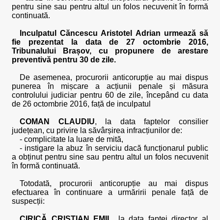
pentru sine sau pentru altul un folos necuvenit în formă
continuată.
Inculpatul Căncescu Aristotel Adrian urmează să
fie prezentat la data de 27 octombrie 2016,
Tribunalului Brașov, cu propunere de arestare
preventivă pentru 30 de zile.
De asemenea, procurorii anticorupție au mai dispus
punerea în mișcare a acțiunii penale și măsura
controlului judiciar pentru 60 de zile, începând cu data
de 26 octombrie 2016, față de inculpatul
COMAN CLAUDIU
, la data faptelor consilier
județean, cu privire la săvârșirea infracțiunilor de:
- complicitate la luare de mită,
- instigare la abuz în serviciu dacă funcționarul public
a obținut pentru sine sau pentru altul un folos necuvenit
în formă continuată.
Totodată, procurorii anticorupție au mai dispus
efectuarea în continuare a urmăririi penale față de
suspecții:
CIRICĂ CRISTIAN EMIL
, la data faptei director al