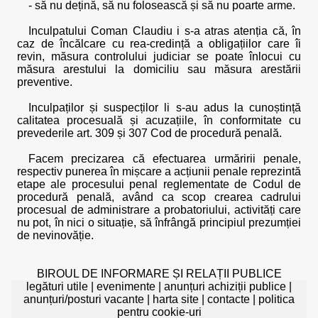
- să nu dețină, să nu folosească și să nu poarte arme.
Inculpatului Coman Claudiu i s-a atras atenția că, în
caz de încălcare cu rea-credință a obligațiilor care îi
revin, măsura controlului judiciar se poate înlocui cu
măsura arestului la domiciliu sau măsura arestării
preventive.
Inculpaților și suspecților li s-au adus la cunoștință
calitatea procesuală și acuzațiile, în conformitate cu
prevederile art. 309 și 307 Cod de procedură penală.
Facem precizarea că efectuarea urmăririi penale,
respectiv punerea în mișcare a acțiunii penale reprezintă
etape ale procesului penal reglementate de Codul de
procedură penală, având ca scop crearea cadrului
procesual de administrare a probatoriului, activități care
nu pot, în nici o situație, să înfrângă principiul prezumției
de nevinovăție.
BIROUL DE INFORMARE ȘI RELAȚII PUBLICE
legături utile
|
evenimente
|
anunțuri achiziții publice
|
anunțuri/posturi vacante
|
harta site
|
contacte
|
politica
pentru cookie-uri