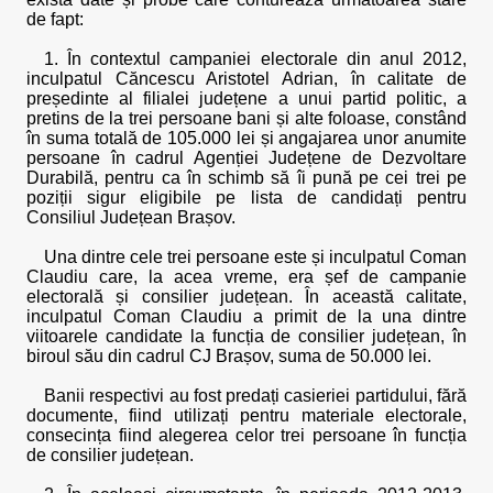
de fapt:
1. În contextul campaniei electorale din anul 2012,
inculpatul Căncescu Aristotel Adrian, în calitate de
președinte al filialei județene a unui partid politic, a
pretins de la trei persoane bani și alte foloase, constând
în suma totală de 105.000 lei și angajarea unor anumite
persoane în cadrul Agenției Județene de Dezvoltare
Durabilă, pentru ca în schimb să îi pună pe cei trei pe
poziții sigur eligibile pe lista de candidați pentru
Consiliul Județean Brașov.
Una dintre cele trei persoane este și inculpatul Coman
Claudiu care, la acea vreme, era șef de campanie
electorală și consilier județean. În această calitate,
inculpatul Coman Claudiu a primit de la una dintre
viitoarele candidate la funcția de consilier județean, în
biroul său din cadrul CJ Brașov, suma de 50.000 lei.
Banii respectivi au fost predați casieriei partidului, fără
documente, fiind utilizați pentru materiale electorale,
consecința fiind alegerea celor trei persoane în funcția
de consilier județean.