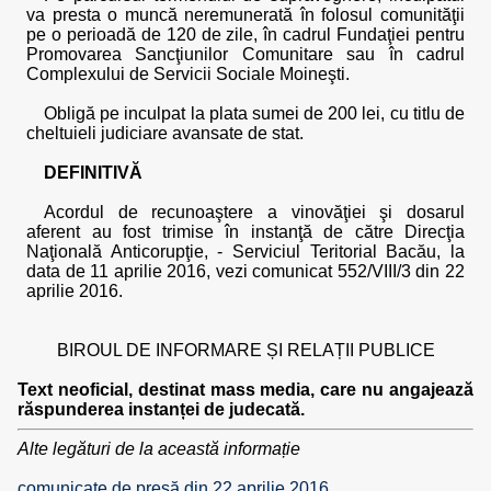
va presta o muncă neremunerată în folosul comunităţii
pe o perioadă de 120 de zile, în cadrul Fundaţiei pentru
Promovarea Sancţiunilor Comunitare sau în cadrul
Complexului de Servicii Sociale Moineşti.
Obligă pe inculpat la plata sumei de 200 lei, cu titlu de
cheltuieli judiciare avansate de stat.
DEFINITIVĂ
Acordul de recunoaştere a vinovăţiei şi dosarul
aferent au fost trimise în instanţă de către Direcţia
Naţională Anticorupţie, - Serviciul Teritorial Bacău, la
data de 11 aprilie 2016, vezi comunicat 552/VIII/3 din 22
aprilie 2016.
BIROUL DE INFORMARE ȘI RELAȚII PUBLICE
Text neoficial, destinat mass media, care nu angajează
răspunderea instanței de judecată.
Alte legături de la această informație
comunicate de presă din 22 aprilie 2016