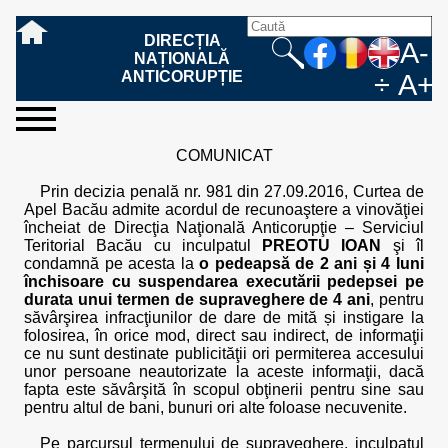
DIRECȚIA
A-
NAȚIONALĂ
ANTICORUPȚIE
÷
A+
sesizați-
despre
rezultatele
mass
informare
cooperare
Ce
Cum
Cum
Ce
Fazele
Ce
Care sunt
Cum
Cine
Cu ce
Sursele
Structura
Conducerea
Structuri
Cadrul
Resurse
Resurse
Integritate
Rapoarte
Hotărâri
Biroul de
Comunicate
Model de
Drept
Evenimente
Persoana
Model
Raportul
Legea
Protecția
Modalități
Programe
Evenimente
Cadrul legal
COMUNICAT
ne
noi
noastre
media
publică
internațională
înseamnă
sesizați
este
trebuie
procesului
urmează
drepturile și
sprijiniți
lucrează
se
de
teritoriale
legal
financiare
umane
instituțională
de
penale
informare
de presă
acreditare
la
responsabilă
solicitare
anual
544/2001
datelor
de
internaționale
internațional
fapta de
o faptă
protejat
să
penal
după ce
obligațiile
DNA
la DNA?
ocupă
informații
și achiziții
activitate
definitive
și relații
replică
cu
informații
privind
și norme
cu
contestare
Prin decizia penală nr. 981 din 27.09.2016, Curtea de
corupție
de
cel care
conțină o
sesizez
persoanelor
oferind
DNA?
ale DNA
publice
în cauze
publice -
informarea
în baza
aplicarea
de
caracter
a
Apel Bacău admite acordul de recunoaştere a vinovăţiei
corupție?
denunță?
sesizare?
o faptă
în procesul
date
de
Contacte
publică
Legii
Legii
aplicare
personal
răspunsului
încheiat de Direcţia Naţională Anticorupţie – Serviciul
de
penal?
despre
corupție
544/2001
544/2001
oferit în
Teritorial Bacău cu inculpatul
PREOTU IOAN
şi îl
corupție?
posibile
baza Legii
condamnă pe acesta la
o pedeapsă de 2 ani și 4 luni
fapte de
544/2001
închisoare cu suspendarea executării pedepsei pe
corupție?
durata unui termen de supraveghere de 4 ani
, pentru
săvârşirea infracţiunilor de dare de mită și instigare la
folosirea, în orice mod, direct sau indirect, de informaţii
ce nu sunt destinate publicităţii ori permiterea accesului
unor persoane neautorizate la aceste informaţii, dacă
fapta este săvârşită în scopul obţinerii pentru sine sau
pentru altul de bani, bunuri ori alte foloase necuvenite.
Pe parcursul termenului de supraveghere, inculpatul