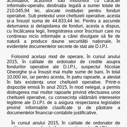
activităților, acțiunilor sau misiunilor cu caracter
informativ-operativ, destinația legală a sumei totale de
210.045,94 lei, alocate instituției pentru fonduri
operative. Sub pretextul unor cheltuieli operative, acesta
și-a însușit suma de 44.833,44 lei. Pentru a ascunde
deturnarea și delapidarea de fonduri, acesta a dispus,
cu încălcarea legii, înregistrarea unor înscrisuri care nu
conțineau nicio informație a cărei divulgare să fie de
natură a produce daune securității naționale, în
evidențele documentelor secrete de stat ale D.I.P.I.
Folosind același mod de operare, în cursul anului
2015, în calitate de ordonator de credite asupra
fondurilor operative ale D.I.P.I., suspectul Nicolae
Gheorghe și-a însușit mai multe sume de bani, în total
10.000 lei, iar pentru acesta, în patru rapoarte, a atestat
în fals existența unor cheltuieli operative. Printr-o
dispoziție emisă în anul 2015, în mod nelegal, a permis
distrugerea mai multor rapoarte privind efectuarea unor
cheltuieli operative, cu consecința vătămării intereselor
legitime ale D.I.P.I. de a asigura respectarea legislației
privind informațiile clasificate și de păstrare a
documentelor financiar-contabile justificative.
În cursul anului 2015, în calitate de ordonator de