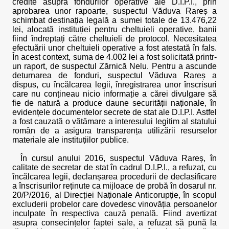
credite asupra fondurilor operative ale D.I.P.I., prin
aprobarea unor rapoarte, suspectul Văduva Rareș a
schimbat destinația legală a sumei totale de 13.476,22
lei, alocată instituției pentru cheltuieli operative, banii
fiind îndreptați către cheltuieli de protocol. Necesitatea
efectuării unor cheltuieli operative a fost atestată în fals.
În acest context, suma de 4.002 lei a fost solicitată printr-
un raport, de suspectul Zărnică Nelu. Pentru a ascunde
deturnarea de fonduri, suspectul Văduva Rareș a
dispus, cu încălcarea legii, înregistrarea unor înscrisuri
care nu conțineau nicio informație a cărei divulgare să
fie de natură a produce daune securității naționale, în
evidențele documentelor secrete de stat ale D.I.P.I. Astfel
a fost cauzată o vătămare a interesului legitim al statului
român de a asigura transparența utilizării resurselor
materiale ale instituțiilor publice.
În cursul anului 2016, suspectul Văduva Rareș, în
calitate de secretar de stat în cadrul D.I.P.I., a refuzat, cu
încălcarea legii, declanșarea procedurii de declasificare
a înscrisurilor reținute ca mijloace de probă în dosarul nr.
20/P/2016, al Direcției Naționale Anticorupție, în scopul
excluderii probelor care dovedesc vinovăția persoanelor
inculpate în respectiva cauză penală. Fiind avertizat
asupra consecințelor faptei sale, a refuzat să pună la