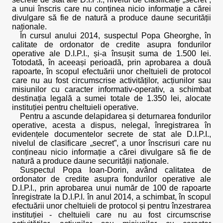
a unui înscris care nu conținea nicio informație a cărei
divulgare să fie de natură a produce daune securității
naționale.
În cursul anului 2014, suspectul Popa Gheorghe, în
calitate de ordonator de credite asupra fondurilor
operative ale D.I.P.I., și-a însușit suma de 1.500 lei.
Totodată, în aceeași perioadă, prin aprobarea a două
rapoarte, în scopul efectuării unor cheltuieli de protocol
care nu au fost circumscrise activităților, acțiunilor sau
misiunilor cu caracter informativ-operativ, a schimbat
destinația legală a sumei totale de 1.350 lei, alocate
instituției pentru cheltuieli operative.
Pentru a ascunde delapidarea și deturnarea fondurilor
operative, acesta a dispus, nelegal, înregistrarea în
evidențele documentelor secrete de stat ale D.I.P.I.,
nivelul de clasificare „secret”, a unor înscrisuri care nu
conțineau nicio informație a cărei divulgare să fie de
natură a produce daune securității naționale.
Suspectul Popa Ioan-Dorin, având calitatea de
ordonator de credite asupra fondurilor operative ale
D.I.P.I., prin aprobarea unui număr de 100 de rapoarte
înregistrate la D.I.P.I. în anul 2014, a schimbat, în scopul
efectuării unor cheltuieli de protocol și pentru înzestrarea
instituției - cheltuieli care nu au fost circumscrise