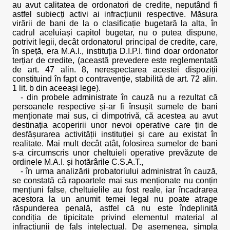
au avut calitatea de ordonatori de credite, neputând fi
astfel subiecți activi ai infracțiunii respective. Măsura
virării de bani de la o clasificație bugetară la alta, în
cadrul aceluiași capitol bugetar, nu o putea dispune,
potrivit legii, decât ordonatorul principal de credite, care,
în speță, era M.A.I., instituția D.I.P.I. fiind doar ordonator
terțiar de credite, (această prevedere este reglementată
de art. 47 alin. 8, nerespectarea acestei dispoziții
constituind în fapt o contravenție, stabilită de art. 72 alin.
1 lit. b din aceeași lege).
- din probele administrate în cauză nu a rezultat că
persoanele respective și-ar fi însușit sumele de bani
menționate mai sus, ci dimpotrivă, că acestea au avut
destinația acoperirii unor nevoi operative care țin de
desfășurarea activității instituției și care au existat în
realitate. Mai mult decât atât, folosirea sumelor de bani
s-a circumscris unor cheltuieli operative prevăzute de
ordinele M.A.I. și hotărârile C.S.A.T.,
- în urma analizării probatoriului administrat în cauză,
se constată că rapoartele mai sus menționate nu conțin
mențiuni false, cheltuielile au fost reale, iar încadrarea
acestora la un anumit temei legal nu poate atrage
răspunderea penală, astfel că nu este îndeplinită
condiția de tipicitate privind elementul material al
infracțiunii de fals intelectual. De asemenea, simpla