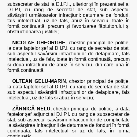
subsecretar de stat la D.I.P.I., ulterior și în prezent șef al
D.I.P.I, cu rang de secretar de stat, sub aspectul
săvârșirii următoarelor infracțiuni: deturnare de fonduri,
fals intelectual, uz de fals, abuz în serviciu, toate în
formă continuată, precum și favorizarea făptuitorului și
obstrucționarea justiției;
NICOLAE GHEORGHE
, chestor principal de poliție,
la data faptelor șef al D.I.P.I. cu rang de secretar de stat,
sub aspectul săvârșirii infracțiunilor de delapidare, fals
intelectual, uz de fals, toate în formă continuată, precum
și două infracțiuni de abuz în serviciu, din care una în
formă continuată;
OLTEAN GELU-MARIN
, chestor principal de poliție,
la data faptelor șef al D.I.P.I. cu rang de secretar de stat,
sub aspectul săvârșirii infracțiunilor de delapidare, fals
intelectual, uz de fals și abuz în serviciu;
ZĂRNICĂ NELU
, chestor principal de poliție, la data
faptelor șef adjunct al D.I.P.I. cu rang de subsecretar de
stat, sub aspectul săvârșirii infracțiunilor de complicitate
la săvârșirea infracțiunii de deturnare de fonduri în formă
continuată, fals intelectual și uz de fals, în formă
continuată;