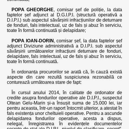
POPA GHEORGHE
, comisar șef de poliție, la data
faptelor șef adjunct al D.G.I.P.I. (structură operativă a
D.I.P.I.) sub aspectul săvârșirii infracțiunilor de deturnare
de fonduri, fals intelectual, uz de fals și abuz în serviciu,
toate în formă continuată și delapidare;
POPA IOAN-DORIN
, comisar șef, la data faptelor șef
adjunct Diviziune administrativă a D.I.P.I. sub aspectul
săvârșirii următoarelor infracțiuni deturnare de fonduri,
delapidare, fals intelectual, uz de fals și abuz în serviciu,
toate în formă continuată.
În ordonanța procurorilor se arată că, în cauză există
aspecte din care rezultă suspiciunea rezonabilă ce
conturează următoarea stare de fapt:
În cursul anului 2014, în calitate de ordonator de
credite asupra fondurilor operative ale D.I.P.I., suspectul
Oltean Gelu-Marin și-a însușit suma de 15.000 lei, iar
pentru aceasta, într-un raport întocmit ulterior, a atestat în
fals existența unor cheltuieli operative. Pentru a ascunde
delapidarea fondurilor operative, acesta a dispus,
nelegal, înregistrarea în evidențele documentelor
secrete de stat ale D.I.P.I., nivelul de clasificare „secret”,