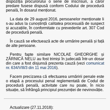
dispoziția procurorului o serie de înscrisuri, a căror
predare fusese dispusă conform Codului de procedură
penală, în dosarul menționat.
La data de 29 august 2016, persoanelor menționate li
s-au adus la cunoștință calitatea procesuală de suspect
și acuzațiile, în conformitate cu prevederile art. 307 Cod
de procedură penală.
În cauză se efectuează acte de urmărire penală și față
de alte persoane.
Pentru fapte similare NICOLAE GHEORGHE și
ZĂRNICĂ NELU au fost trimiși în judecată într-un dosar
din care a fost disjunsă prezenta cauză (vezi
comunicat
nr. 634/VIII/3 din 11 mai 2016
).
Facem precizarea că efectuarea urmăririi penale este
o etapă a procesului penal reglementată de Codul de
procedură penală, activitate care nu poate, în nicio
situație, să înfrângă principiul prezumției de nevinovăție.
Actualizare (27.11.2018):