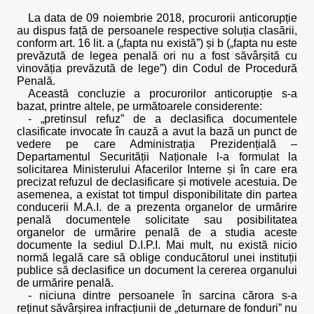
La data de 09 noiembrie 2018, procurorii anticorupție
au dispus față de persoanele respective soluția clasării,
conform art. 16 lit. a („fapta nu există”) și b („fapta nu este
prevăzută de legea penală ori nu a fost săvârșită cu
vinovăția prevăzută de lege”) din Codul de Procedură
Penală.
Această concluzie a procurorilor anticorupție s-a
bazat, printre altele, pe următoarele considerente:
- „pretinsul refuz” de a declasifica documentele
clasificate invocate în cauză a avut la bază un punct de
vedere pe care Administrația Prezidențială –
Departamentul Securității Naționale l-a formulat la
solicitarea Ministerului Afacerilor Interne și în care era
precizat refuzul de declasificare și motivele acestuia. De
asemenea, a existat tot timpul disponibilitate din partea
conducerii M.A.I. de a prezenta organelor de urmărire
penală documentele solicitate sau posibilitatea
organelor de urmărire penală de a studia aceste
documente la sediul D.I.P.I. Mai mult, nu există nicio
normă legală care să oblige conducătorul unei instituții
publice să declasifice un document la cererea organului
de urmărire penală.
- niciuna dintre persoanele în sarcina cărora s-a
reținut săvârșirea infracțiunii de „deturnare de fonduri” nu