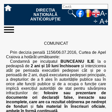
DIRECȚIA
A-
NAȚIONALĂ
ANTICORUPȚIE
÷
A+
sesizați-
despre
rezultatele
mass
informare
cooperare
Ce
Cum
Cum
Ce
Fazele
Ce
Care sunt
Cum
Cine
Cu ce
Sursele
Structura
Conducerea
Structuri
Cadrul
Resurse
Resurse
Integritate
Rapoarte
Hotărâri
Biroul de
Comunicate
Model de
Drept
Evenimente
Persoana
Model
Raportul
Legea
Protecția
Modalități
Programe
Evenimente
Cadrul legal
ne
noi
noastre
media
publică
internațională
înseamnă
sesizați
este
trebuie
procesului
urmează
drepturile și
sprijiniți
lucrează
se
de
teritoriale
legal
financiare
umane
instituțională
de
penale
informare
de presă
acreditare
la
responsabilă
solicitare
anual
544/2001
datelor
de
internaționale
internațional
COMUNICAT
fapta de
o faptă
protejat
să
penal
după ce
obligațiile
DNA
la DNA?
ocupă
informații
și achiziții
activitate
definitive
și relații
replică
cu
informații
privind
și norme
cu
contestare
corupție
de
cel care
conțină o
sesizez
persoanelor
oferind
DNA?
ale DNA
publice
în cauze
publice -
informarea
în baza
aplicarea
de
caracter
a
Prin decizia penală 1156/06.07.2016, Curtea de Apel
corupție?
denunță?
sesizare?
o faptă
în procesul
date
de
Contacte
publică
Legii
Legii
aplicare
personal
răspunsului
Craiova a hotărât următoarele:
de
penal?
despre
corupție
544/2001
544/2001
oferit în
Condamnă pe inculpatul
BUNCEANU ILIE
la o
corupție?
posibile
baza Legii
pedeapsă de
2 ani și 10 luni închisoare
și interzicerea
fapte de
544/2001
atât pe perioada executării pedepsei cât și pe o
corupție?
perioadă de 2 ani, după executarea pedepsei principale,
a drepturilor: de a fi ales în autoritățile publice sau în
orice alte funcții publice și de a ocupa o funcție care
implică exercițiul autorității de stat pentru săvârșirea
infracțiunilor de:
folosire sau prezentare de
documente ori declarații false, inexacte sau
incomplete, care are ca rezultat obținerea pe nedrept
de fonduri
și
fals material în înscrisuri oficiale
,
ambele în formă continuată
.