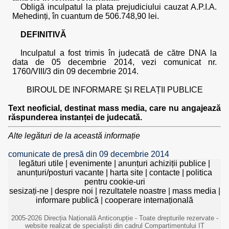
Obligă inculpatul la plata prejudiciului cauzat A.P.I.A.
Mehedinți, în cuantum de 506.748,90 lei.
DEFINITIVĂ
Inculpatul a fost trimis în judecată de către DNA la
data de 05 decembrie 2014, vezi comunicat nr.
1760/VIII/3 din 09 decembrie 2014.
BIROUL DE INFORMARE ȘI RELAȚII PUBLICE
Text neoficial, destinat mass media, care nu angajează
răspunderea instanței de judecată.
Alte legături de la această informație
comunicate de presă din 09 decembrie 2014
legături utile
|
evenimente
|
anunțuri achiziții publice
|
anunțuri/posturi vacante
|
harta site
|
contacte
|
politica
pentru cookie-uri
sesizați-ne
|
despre noi
|
rezultatele noastre
|
mass media
|
informare publică
|
cooperare internațională
2005-2026 Direcția Națională Anticorupție - Toate drepturile rezervate -
website realizat de specialiști din cadrul Compartimentului IT