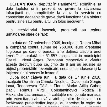
OLTEAN IOAN
, deputat în Parlamentul României la
data faptelor și în prezent, cu privire la săvârșirea
infracțiunii de complicitate la abuz în serviciu cu
consecințe deosebit de grave dacă funcționarul a obținut
pentru sine sau pentru altul un folos necuvenit.
În rechizitoriul întocmit, procurorii au reținut
următoarea stare de fapt:
La data de 27 noiembrie 2009, inculpatul Rotaru Mihai
a cumpărat contra sumei de 750.000 euro drepturile
litigioase pe care o persoană le deținea asupra unui
teren în suprafață de 61.857 mp, situat în municipiul
Pitești, județul Argeș. Persoana respectivă a vândut
aceste drepturi după ce, timp de 8 ani nu reușise să
obțină proprietățile revendicate, ceea ce condusese și la
inițierea unui proces în instanță.
După doar câteva luni, la data de 17 iunie 2010,
inculpații Dumitrean Crinuța Nicoleta, Diacomatu Sergiu
Ionuț, Teodorescu Cătălin Florin, Marko Atilla Gabor,
Baciu Remus Virgil, Constantinovici Rodica și
Alexandru Lăcrămioara, în calitățile menționate mai sus,
prin exercitarea abuzivă a atribuțiunilor de serviciu, cu
încălcarea prevederilor legale, au aprobat în regim de