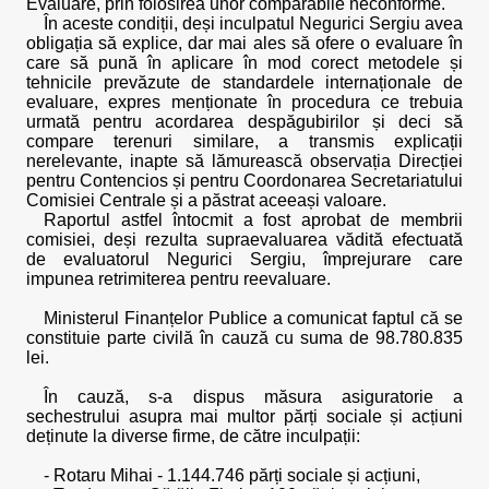
Evaluare, prin folosirea unor comparabile neconforme.
În aceste condiții, deși inculpatul Negurici Sergiu avea
obligația să explice, dar mai ales să ofere o evaluare în
care să pună în aplicare în mod corect metodele și
tehnicile prevăzute de standardele internaționale de
evaluare, expres menționate în procedura ce trebuia
urmată pentru acordarea despăgubirilor și deci să
compare terenuri similare, a transmis explicații
nerelevante, inapte să lămurească observația Direcției
pentru Contencios și pentru Coordonarea Secretariatului
Comisiei Centrale și a păstrat aceeași valoare.
Raportul astfel întocmit a fost aprobat de membrii
comisiei, deși rezulta supraevaluarea vădită efectuată
de evaluatorul Negurici Sergiu, împrejurare care
impunea retrimiterea pentru reevaluare.
Ministerul Finanțelor Publice a comunicat faptul că se
constituie parte civilă în cauză cu suma de 98.780.835
lei.
În cauză, s-a dispus măsura asiguratorie a
sechestrului asupra mai multor părți sociale și acțiuni
deținute la diverse firme, de către inculpații:
- Rotaru Mihai - 1.144.746 părți sociale și acțiuni,