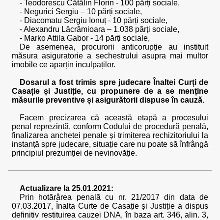
- Teodorescu Cătălin Florin - 100 părți sociale,
- Negurici Sergiu – 10 părți sociale,
- Diacomatu Sergiu Ionuț - 10 părți sociale,
- Alexandru Lăcrămioara – 1.038 părți sociale,
- Marko Attila Gabor - 14 părți sociale,
De asemenea, procurorii anticorupție au instituit
măsura asiguratorie a sechestrului asupra mai multor
imobile ce aparțin inculpaților.
Dosarul a fost trimis spre judecare Înaltei Curți de
Casație și Justiție, cu propunere de a se menține
măsurile preventive și asigurătorii dispuse în cauză
.
Facem precizarea că această etapă a procesului
penal reprezintă, conform Codului de procedură penală,
finalizarea anchetei penale și trimiterea rechizitoriului la
instanță spre judecare, situație care nu poate să înfrângă
principiul prezumției de nevinovăție.
Actualizare la 25.01.2021:
Prin hotărârea penală cu nr. 21/2017 din data de
07.03.2017, Înalta Curte de Casație și Justiție a dispus
definitiv restituirea cauzei DNA, în baza art. 346, alin. 3,