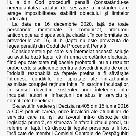
lit. a din Cod procedură penală (constatându-se
neregularitatea actului de sesizare a instanței care
atrage imposibilitatea stabilirii obiectului și limitelor
judecății).
La data de 16 decembrie 2020, față de toate
persoanele menționate în comunicat, procurorii
anticorupție au dispus soluția clasării, în conformitate cu
prevederile art. 16, lit. b (fapta nu este prevăzută de
legea penală) din Codul de Procedură Penală.
Considerentele pe care s-a întemeiat această soluție
au avut la bază faptul că, în urma cercetărilor efectuate,
fiind epuizate toate mijloacele probatorii, nu au rezultat
probe certe și suficiente pentru a dovedi dincolo de orice
îndoială rezonabilă că faptele pretins a fi săvârșite
întrunesc condițiile de tipicitate ale infracțiunilor
asimilate corupției reținute inițial în sarcina inculpaților,
în sensul dovedirii existenței unei înțelegeri între
inculpații autori ai infracțiunii de abuz în serviciu și
complicele beneficiar.
S-a avut în vedere și Decizia nr.405 din 15 iunie 2016
a CCR potrivit căreia, orice încălcări ale atribuțiilor de
serviciu care nu își au izvorul într-o dispoziție din
legislația primară, se situează în afara ilicitului penal, cu
referire al faptul că dispoziții legale presupus a fi fost
încălcate de membrii Comisiei Centrale de Despăgubiri