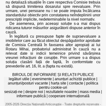
nu detaliază situațiile în care respectiva Comisie trebuia
să dispună trimiterea dosarului spre reevaluare. Prin
urmare, unei persoane nu i se poate imputa încălcarea
standardului obiectiv prin constatarea neîndeplinirii unor
prescripții implicite, nedeterminabile la nivel normativ.
De asemenea, prin aceeași soluție s-a mai dispus
ridicarea tuturor măsurilor asigurătorii dispuse anterior în
cauză.
În legătură cu presupuse fapte de supraevaluare a
imobilelor care au făcut obiectul despăgubirilor aprobate
de Comisia Centrală în favoarea altor apropiați ai lui
Rotaru Mihai, probatoriul administrat în cauză nu a
relevat date si indicii temeinice privind săvârșirea
vreunei infracțiuni de corupție. Prin urmare s-a dispus
soluția clasării față de faptă, în conformitate cu
prevederile art. 16, lit. a (fapta nu există).
BIROUL DE INFORMARE ȘI RELAȚII PUBLICE
legături utile
|
evenimente
|
anunțuri achiziții publice
|
anunțuri/posturi vacante
|
harta site
|
contacte
|
politica
pentru cookie-uri
sesizați-ne
|
despre noi
|
rezultatele noastre
|
mass media
|
informare publică
|
cooperare internațională
2005-2026 Direcția Națională Anticorupție - Toate drepturile rezervate -