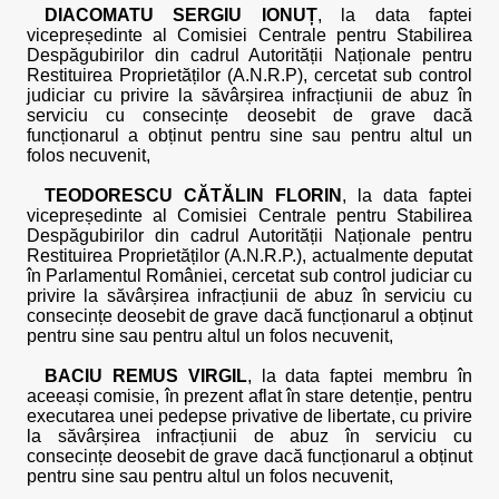
DIACOMATU SERGIU IONUȚ
, la data faptei
vicepreședinte al Comisiei Centrale pentru Stabilirea
Despăgubirilor din cadrul Autorității Naționale pentru
Restituirea Proprietăților (A.N.R.P), cercetat sub control
judiciar cu privire la săvârșirea infracțiunii de abuz în
serviciu cu consecințe deosebit de grave dacă
funcționarul a obținut pentru sine sau pentru altul un
folos necuvenit,
TEODORESCU CĂTĂLIN FLORIN
, la data faptei
vicepreședinte al Comisiei Centrale pentru Stabilirea
Despăgubirilor din cadrul Autorității Naționale pentru
Restituirea Proprietăților (A.N.R.P.), actualmente deputat
în Parlamentul României, cercetat sub control judiciar cu
privire la săvârșirea infracțiunii de abuz în serviciu cu
consecințe deosebit de grave dacă funcționarul a obținut
pentru sine sau pentru altul un folos necuvenit,
BACIU REMUS VIRGIL
, la data faptei membru în
aceeași comisie, în prezent aflat în stare detenție, pentru
executarea unei pedepse privative de libertate, cu privire
la săvârșirea infracțiunii de abuz în serviciu cu
consecințe deosebit de grave dacă funcționarul a obținut
pentru sine sau pentru altul un folos necuvenit,