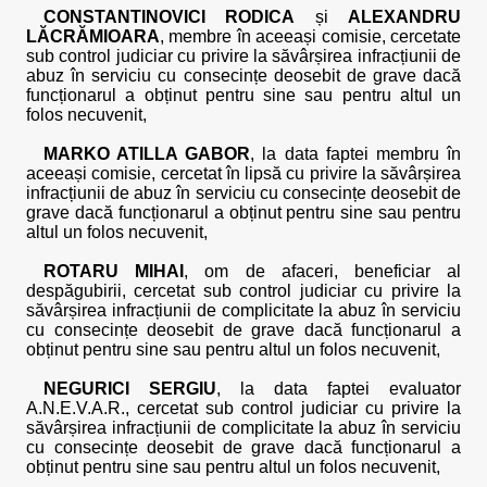
CONSTANTINOVICI RODICA
și
ALEXANDRU
LĂCRĂMIOARA
, membre în aceeași comisie, cercetate
sub control judiciar cu privire la săvârșirea infracțiunii de
abuz în serviciu cu consecințe deosebit de grave dacă
funcționarul a obținut pentru sine sau pentru altul un
folos necuvenit,
MARKO ATILLA GABOR
, la data faptei membru în
aceeași comisie, cercetat în lipsă cu privire la săvârșirea
infracțiunii de abuz în serviciu cu consecințe deosebit de
grave dacă funcționarul a obținut pentru sine sau pentru
altul un folos necuvenit,
ROTARU MIHAI
, om de afaceri, beneficiar al
despăgubirii, cercetat sub control judiciar cu privire la
săvârșirea infracțiunii de complicitate la abuz în serviciu
cu consecințe deosebit de grave dacă funcționarul a
obținut pentru sine sau pentru altul un folos necuvenit,
NEGURICI SERGIU
, la data faptei evaluator
A.N.E.V.A.R., cercetat sub control judiciar cu privire la
săvârșirea infracțiunii de complicitate la abuz în serviciu
cu consecințe deosebit de grave dacă funcționarul a
obținut pentru sine sau pentru altul un folos necuvenit,