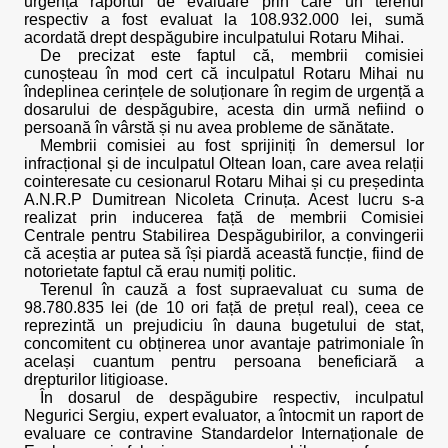
urgență raportul de evaluare prin care un terenul
respectiv a fost evaluat la 108.932.000 lei, sumă
acordată drept despăgubire inculpatului Rotaru Mihai.
De precizat este faptul că, membrii comisiei
cunoșteau în mod cert că inculpatul Rotaru Mihai nu
îndeplinea cerințele de soluționare în regim de urgență a
dosarului de despăgubire, acesta din urmă nefiind o
persoană în vârstă și nu avea probleme de sănătate.
Membrii comisiei au fost sprijiniți în demersul lor
infracțional și de inculpatul Oltean Ioan, care avea relații
cointeresate cu cesionarul Rotaru Mihai și cu președinta
A.N.R.P Dumitrean Nicoleta Crinuța. Acest lucru s-a
realizat prin inducerea față de membrii Comisiei
Centrale pentru Stabilirea Despăgubirilor, a convingerii
că aceștia ar putea să își piardă această funcție, fiind de
notorietate faptul că erau numiți politic.
Terenul în cauză a fost supraevaluat cu suma de
98.780.835 lei (de 10 ori față de prețul real), ceea ce
reprezintă un prejudiciu în dauna bugetului de stat,
concomitent cu obținerea unor avantaje patrimoniale în
același cuantum pentru persoana beneficiară a
drepturilor litigioase.
În dosarul de despăgubire respectiv, inculpatul
Negurici Sergiu, expert evaluator, a întocmit un raport de
evaluare ce contravine Standardelor Internaționale de