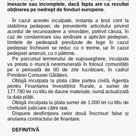
inexacte sau incomplete, dacă fapta are ca rezultat
obținerea pe nedrept de fonduri europene
.
În cazul acestei inculpate, instanța a ținut cont la
stabilirea pedepsei, de prevederile articolului privind
acordul de recunoaștere a vinovăției, potrivit căruia, în
caz de condamnare sau amânare a aplicării pedepsei,
limitele de pedeapsă prevăzute de lege în cazul
pedepsei închisorii se reduc cu o treime, iar în cazul
pedepsei amenzii, cu o pătrime.
Pe parcursul termenului de supraveghere, inculpata
va presta o muncă neremunerată în folosul comunității
pe o perioadă de 60 de zile lucrătoare, în cadrul
Primăriei Comunei Gălăteni.
Obligă inculpata la plata către partea civilă, Agenția
pentru Finanțarea Investițiilor Rurale, a sumei de
177.780 lei cu titlu de daune materiale, sumă actualizată
la data plății.
Obligă inculpata la plata sumei de 1.000 lei cu titlu de
cheltuieli judiciare către stat.
Dispune desființarea celor două înscrisuri false și
anularea contractului de finanțare.
DEFINITIVĂ