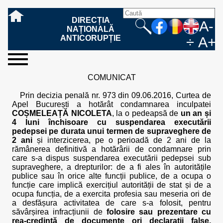
DIRECȚIA
A-
NAȚIONALĂ
ANTICORUPȚIE
÷
A+
sesizați-
despre
rezultatele
mass
informare
cooperare
Ce
Cum
Cum
Ce
Fazele
Ce
Care sunt
Cum
Cine
Cu ce
Sursele
Structura
Conducerea
Structuri
Cadrul
Resurse
Resurse
Integritate
Rapoarte
Hotărâri
Biroul de
Comunicate
Model de
Drept
Evenimente
Persoana
Model
Raportul
Legea
Protecția
Modalități
Programe
Evenimente
Cadrul legal
COMUNICAT
ne
noi
noastre
media
publică
internațională
înseamnă
sesizați
este
trebuie
procesului
urmează
drepturile și
sprijiniți
lucrează
se
de
teritoriale
legal
financiare
umane
instituțională
de
penale
informare
de presă
acreditare
la
responsabilă
solicitare
anual
544/2001
datelor
de
internaționale
internațional
fapta de
o faptă
protejat
să
penal
după ce
obligațiile
DNA
la DNA?
ocupă
informații
și achiziții
activitate
definitive
și relații
replică
cu
informații
privind
și norme
cu
contestare
Prin decizia penală nr. 973 din 09.06.2016, Curtea de
corupție
de
cel care
conțină o
sesizez
persoanelor
oferind
DNA?
ale DNA
publice
în cauze
publice -
informarea
în baza
aplicarea
de
caracter
a
Apel București a hotărât condamnarea inculpatei
corupție?
denunță?
sesizare?
o faptă
în procesul
date
de
Contacte
publică
Legii
Legii
aplicare
personal
răspunsului
COȘMELEAȚĂ NICOLETA
, la o pedeapsă de
un an și
de
penal?
despre
corupție
544/2001
544/2001
oferit în
4 luni închisoare cu suspendarea executării
corupție?
posibile
baza Legii
pedepsei pe durata unui termen de supraveghere de
fapte de
544/2001
2 ani
și interzicerea, pe o perioadă de 2 ani de la
corupție?
rămânerea definitivă a hotărârii de condamnare prin
care s-a dispus suspendarea executării pedepsei sub
supraveghere, a drepturilor: de a fi ales în autoritățile
publice sau în orice alte funcții publice, de a ocupa o
funcție care implică exercițiul autorității de stat și de a
ocupa funcția, de a exercita profesia sau meseria ori de
a desfășura activitatea de care s-a folosit, pentru
săvârșirea infracțiunii de
folosire sau prezentare cu
rea-credință de documente ori declarații false,