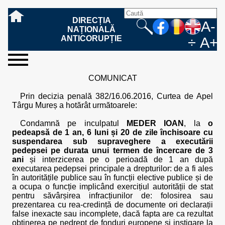
DIRECȚIA
A-
NAȚIONALĂ
ANTICORUPȚIE
÷
A+
sesizați-
despre
rezultatele
mass
informare
cooperare
Ce
Cum
Cum
Ce
Fazele
Ce
Care sunt
Cum
Cine
Cu ce
Sursele
Structura
Conducerea
Structuri
Cadrul
Resurse
Resurse
Integritate
Rapoarte
Hotărâri
Biroul de
Comunicate
Model de
Drept
Evenimente
Persoana
Model
Raportul
Legea
Protecția
Modalități
Programe
Evenimente
Cadrul legal
COMUNICAT
ne
noi
noastre
media
publică
internațională
înseamnă
sesizați
este
trebuie
procesului
urmează
drepturile și
sprijiniți
lucrează
se
de
teritoriale
legal
financiare
umane
instituțională
de
penale
informare
de presă
acreditare
la
responsabilă
solicitare
anual
544/2001
datelor
de
internaționale
internațional
fapta de
o faptă
protejat
să
penal
după ce
obligațiile
DNA
la DNA?
ocupă
informații
și achiziții
activitate
definitive
și relații
replică
cu
informații
privind
și norme
cu
contestare
Prin decizia penală 382/16.06.2016, Curtea de Apel
corupție
de
cel care
conțină o
sesizez
persoanelor
oferind
DNA?
ale DNA
publice
în cauze
publice -
informarea
în baza
aplicarea
de
caracter
a
Târgu Mureș a hotărât următoarele:
corupție?
denunță?
sesizare?
o faptă
în procesul
date
de
Contacte
publică
Legii
Legii
aplicare
personal
răspunsului
de
penal?
despre
corupție
544/2001
544/2001
oferit în
Condamnă pe inculpatul
MEDER IOAN
, la
o
corupție?
posibile
baza Legii
pedeapsă de 1 an, 6 luni și 20 de zile închisoare cu
fapte de
544/2001
suspendarea sub supraveghere a executării
corupție?
pedepsei pe durata unui termen de încercare de 3
ani
și interzicerea pe o perioadă de 1 an după
executarea pedepsei principale a drepturilor: de a fi ales
în autoritățile publice sau în funcții elective publice și de
a ocupa o funcție implicând exercițiul autorității de stat
pentru săvârșirea infracțiunilor de: folosirea sau
prezentarea cu rea-credință de documente ori declarații
false inexacte sau incomplete, dacă fapta are ca rezultat
obținerea pe nedrept de fonduri europene și instigare la