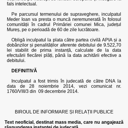
fals intelectual.
Pe parcursul termenului de supraveghere, inculpatul
Meder Ioan va presta o muncă neremunerată în folosul
comunității în cadrul Primăriei comunei Mica, județul
Mureș, pe o perioadă de 60 de zile lucrătoare.
Obligă inculpatul la plata către partea civilă APIA și a
dobânzilor și penalităților aferente debitului de 9.522,70
lei stabilit de prima instanță, calculate de la data
efectuării fiecărei plăți, până la data achitării efective a
debitului.
DEFINITIVĂ
Inculpatul a fost trimis în judecată de către DNA la
data de 28 noiembrie 2014, vezi comunicat nr.
1760/VIII/3 din 09 decembrie 2014.
BIROUL DE INFORMARE ȘI RELAȚII PUBLICE
Text neoficial, destinat mass media, care nu angajează
răspunderea instanței de judecată.