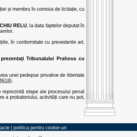
iției și membru în comisia de licitație, cu
CHIU RELU
, la data faptelor deputat în
anilor.
ile, în conformitate cu prevederile art.
rezentați Tribunalului Prahova cu
rea unei pedepse privative de libertate
=4618
).
e reprezintă etape ale procesului penal
 probatoriului, activități care nu pot,
tacte
|
politica pentru cookie-uri