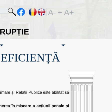
A-
÷
A+
ORUPȚIE
·EFICIENȚĂ
mare și Relații Publice este abilitat să
erea în mișcare a acțiunii penale și