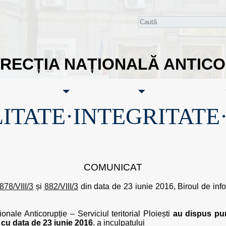
IRECȚIA NAȚIONALĂ ANTIC
ITATE·INTEGRITATE
COMUNICAT
 878/VIII/3
și
882/VIII/3
din data de 23 iunie 2016, Biroul de infor
ionale Anticorupție – Serviciul teritorial Ploiești
au dispus pun
 cu data de 23 iunie 2016
, a inculpatului