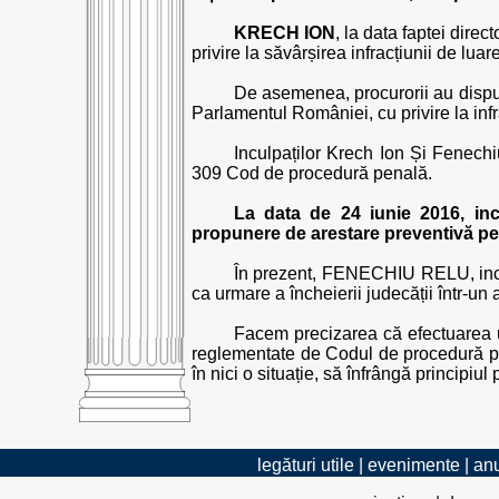
KRECH ION
, la data faptei direc
privire la săvârșirea infracțiunii de luar
De asemenea, procurorii au dispus
Parlamentul României, cu privire la infra
Inculpaților Krech Ion Și Fenechiu
309 Cod de procedură penală.
La data de 24 iunie 2016, i
propunere de arestare preventivă pen
În prezent, FENECHIU RELU, inculp
ca urmare a încheierii judecății într-un a
Facem precizarea că efectuarea u
reglementate de Codul de procedură pen
în nici o situație, să înfrângă principiu
legături utile
|
evenimente
|
anu