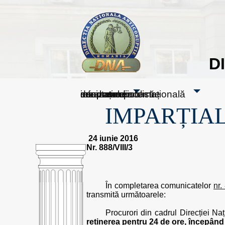
D
sesizați-ne
despre noi
rezultatele noastre
mass media
informare publică
cooperare internațională
IMPARȚIAL
24 iunie 2016
Nr. 888/VIII/3
În completarea comunicatelor
nr.
transmită următoarele:
Procurori din cadrul Direcției Naț
reținerea pentru 24 de ore, începând