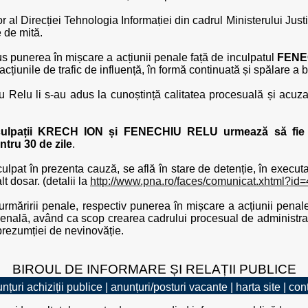
tor al Direcției Tehnologia Informației din cadrul Ministerului Just
e de mită.
 punerea în mișcare a acțiunii penale față de inculpatul
FENE
cțiunile de trafic de influență, în formă continuată și spălare a b
 Relu li s-au adus la cunoștință calitatea procesuală și acuzați
nculpații KRECH ION și FENECHIU RELU urmează să fie p
tru 30 de zile
.
at în prezenta cauză, se află în stare de detenție, în executa
lt dosar. (detalii la
http://www.pna.ro/faces/comunicat.xhtml?id
rmăririi penale, respectiv punerea în mișcare a acțiunii penal
ală, având ca scop crearea cadrului procesual de administrare a
l prezumției de nevinovăție.
BIROUL DE INFORMARE ȘI RELAȚII PUBLICE
nțuri achiziții publice
|
anunțuri/posturi vacante
|
harta site
|
con