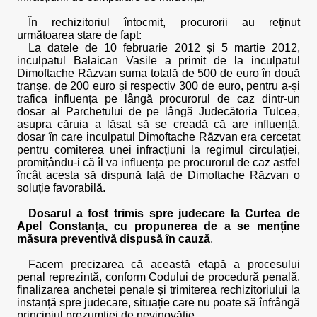
În rechizitoriul întocmit, procurorii au reținut
următoarea stare de fapt:
La datele de 10 februarie 2012 și 5 martie 2012,
inculpatul Balaican Vasile a primit de la inculpatul
Dimoftache Răzvan suma totală de 500 de euro în două
tranșe, de 200 euro și respectiv 300 de euro, pentru a-și
trafica influența pe lângă procurorul de caz dintr-un
dosar al Parchetului de pe lângă Judecătoria Tulcea,
asupra căruia a lăsat să se creadă că are influență,
dosar în care inculpatul Dimoftache Răzvan era cercetat
pentru comiterea unei infracțiuni la regimul circulației,
promițându-i că îl va influența pe procurorul de caz astfel
încât acesta să dispună față de Dimoftache Răzvan o
soluție favorabilă.
Dosarul a fost trimis spre judecare la Curtea de
Apel Constanța, cu propunerea de a se menține
măsura preventivă dispusă în cauză
.
Facem precizarea că această etapă a procesului
penal reprezintă, conform Codului de procedură penală,
finalizarea anchetei penale și trimiterea rechizitoriului la
instanță spre judecare, situație care nu poate să înfrângă
principiul prezumției de nevinovăție.