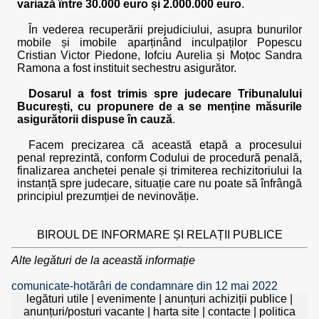
variază între 30.000 euro și 2.000.000 euro
.
În vederea recuperării prejudiciului, asupra bunurilor
mobile și imobile aparținând inculpaților Popescu
Cristian Victor Piedone, Iofciu Aurelia și Moțoc Sandra
Ramona a fost instituit sechestru asigurător.
Dosarul a fost trimis spre judecare Tribunalului
București, cu propunere de a se menține măsurile
asigurătorii dispuse în cauză
.
Facem precizarea că această etapă a procesului
penal reprezintă, conform Codului de procedură penală,
finalizarea anchetei penale și trimiterea rechizitoriului la
instanță spre judecare, situație care nu poate să înfrângă
principiul prezumției de nevinovăție.
BIROUL DE INFORMARE ȘI RELAȚII PUBLICE
Alte legături de la această informație
comunicate-hotărâri de condamnare din 12 mai 2022
legături utile
|
evenimente
|
anunțuri achiziții publice
|
anunțuri/posturi vacante
|
harta site
|
contacte
|
politica