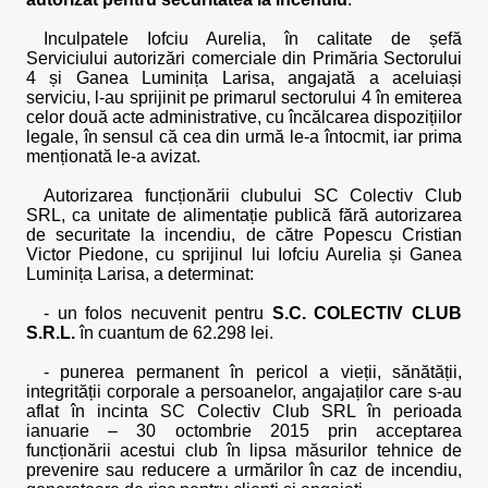
Inculpatele Iofciu Aurelia, în calitate de șefă
Serviciului autorizări comerciale din Primăria Sectorului
4 și Ganea Luminița Larisa, angajată a aceluiași
serviciu, l-au sprijinit pe primarul sectorului 4 în emiterea
celor două acte administrative, cu încălcarea dispozițiilor
legale, în sensul că cea din urmă le-a întocmit, iar prima
menționată le-a avizat.
Autorizarea funcționării clubului SC Colectiv Club
SRL, ca unitate de alimentație publică fără autorizarea
de securitate la incendiu, de către Popescu Cristian
Victor Piedone, cu sprijinul lui Iofciu Aurelia și Ganea
Luminița Larisa, a determinat:
- un folos necuvenit pentru
S.C. COLECTIV CLUB
S.R.L.
în cuantum de 62.298 lei.
- punerea permanent în pericol a vieții, sănătății,
integrității corporale a persoanelor, angajaților care s-au
aflat în incinta SC Colectiv Club SRL în perioada
ianuarie – 30 octombrie 2015 prin acceptarea
funcționării acestui club în lipsa măsurilor tehnice de
prevenire sau reducere a urmărilor în caz de incendiu,