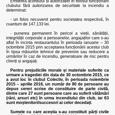
Emiterea acordului și autorizației în folosul funcționării
clubului fără autorizarea de securitate la incendiu a
determinat:
- un folos necuvenit pentru societatea respectivă, în
cuantum de 147.133 lei.
- punerea permanent în pericol a vieții, sănătății,
integrității corporale a persoanelor, angajaților care s-au
aflat în incinta restaurantului în perioada ianuarie – 30
octombrie 2015 prin acceptarea funcționării acestui club
în lipsa măsurilor tehnice de prevenire sau reducere a
urmărilor în caz de incendiu, generatoare de risc pentru
clienți și angajați.
Pentru prejudiciile morale și materiale suferite ca
urmare a tragediei din data de 30 octombrie 2015, ce
a avut loc în clubul Colectiv, în perioada noiembrie
2015 – aprilie 2016, un număr de 90 de persoane au
depus cereri scrise de constituire de parte civilă,
dintre care 27 sunt persoane care au suferit vătămări
(răni, arsuri etc) în urma incendiului din club, iar 63
sunt moștenitori/succesori ai celor decedați
.
Sumele cu care aceștia s-au constituit părți civile