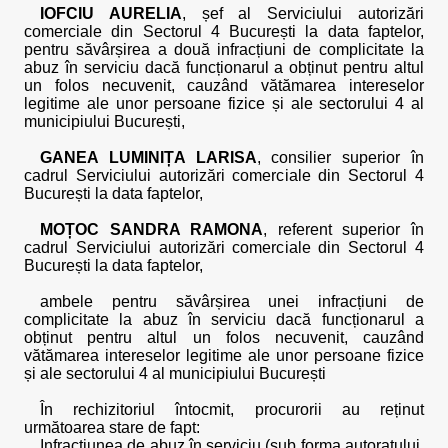
IOFCIU AURELIA
, șef al Serviciului autorizări
comerciale din Sectorul 4 București la data faptelor,
pentru săvârșirea a două infracțiuni de complicitate la
abuz în serviciu dacă funcționarul a obținut pentru altul
un folos necuvenit, cauzând vătămarea intereselor
legitime ale unor persoane fizice și ale sectorului 4 al
municipiului București,
GANEA LUMINIȚA LARISA
, consilier superior în
cadrul Serviciului autorizări comerciale din Sectorul 4
București la data faptelor,
MOȚOC SANDRA RAMONA
, referent superior în
cadrul Serviciului autorizări comerciale din Sectorul 4
București la data faptelor,
ambele pentru săvârșirea unei infracțiuni de
complicitate la abuz în serviciu dacă funcționarul a
obținut pentru altul un folos necuvenit, cauzând
vătămarea intereselor legitime ale unor persoane fizice
și ale sectorului 4 al municipiului București
În rechizitoriul întocmit, procurorii au reținut
următoarea stare de fapt:
Infracțiunea de abuz în serviciu (sub forma autoratului,