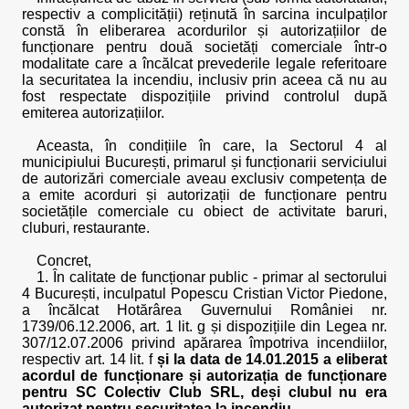
respectiv a complicității) reținută în sarcina inculpaților
constă în eliberarea acordurilor și autorizațiilor de
funcționare pentru două societăți comerciale într-o
modalitate care a încălcat prevederile legale referitoare
la securitatea la incendiu, inclusiv prin aceea că nu au
fost respectate dispozițiile privind controlul după
emiterea autorizațiilor.
Aceasta, în condițiile în care, la Sectorul 4 al
municipiului București, primarul și funcționarii serviciului
de autorizări comerciale aveau exclusiv competența de
a emite acorduri și autorizații de funcționare pentru
societățile comerciale cu obiect de activitate baruri,
cluburi, restaurante.
Concret,
1. În calitate de funcționar public - primar al sectorului
4 București, inculpatul Popescu Cristian Victor Piedone,
a încălcat Hotărârea Guvernului României nr.
1739/06.12.2006, art. 1 lit. g și dispozițiile din Legea nr.
307/12.07.2006 privind apărarea împotriva incendiilor,
respectiv art. 14 lit. f
și la data de 14.01.2015 a eliberat
acordul de funcționare și autorizația de funcționare
pentru SC Colectiv Club SRL, deși clubul nu era
autorizat pentru securitatea la incendiu
.