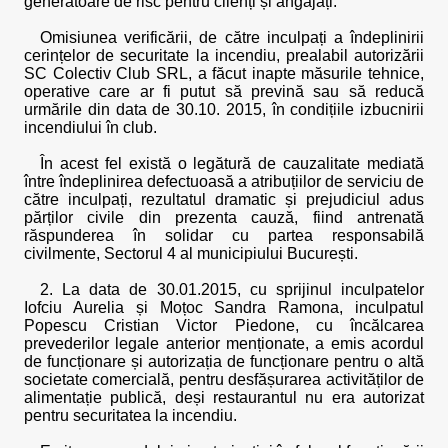
generatoare de risc pentru clienți și angajați.
Omisiunea verificării, de către inculpați a îndeplinirii
cerințelor de securitate la incendiu, prealabil autorizării
SC Colectiv Club SRL, a făcut inapte măsurile tehnice,
operative care ar fi putut să prevină sau să reducă
urmările din data de 30.10. 2015, în condițiile izbucnirii
incendiului în club.
În acest fel există o legătură de cauzalitate mediată
între îndeplinirea defectuoasă a atribuțiilor de serviciu de
către inculpați, rezultatul dramatic și prejudiciul adus
părților civile din prezenta cauză, fiind antrenată
răspunderea în solidar cu partea responsabilă
civilmente, Sectorul 4 al municipiului București.
2. La data de 30.01.2015, cu sprijinul inculpatelor
Iofciu Aurelia și Moțoc Sandra Ramona, inculpatul
Popescu Cristian Victor Piedone, cu încălcarea
prevederilor legale anterior menționate, a emis acordul
de funcționare și autorizația de funcționare pentru o altă
societate comercială, pentru desfășurarea activităților de
alimentație publică, deși restaurantul nu era autorizat
pentru securitatea la incendiu.