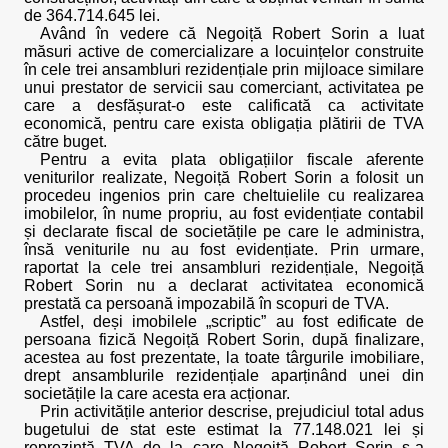
de 364.714.645 lei.
Având în vedere că Negoiță Robert Sorin a luat
măsuri active de comercializare a locuințelor construite
în cele trei ansambluri rezidențiale prin mijloace similare
unui prestator de servicii sau comerciant, activitatea pe
care a desfășurat-o este calificată ca activitate
economică, pentru care exista obligația plătirii de TVA
către buget.
Pentru a evita plata obligațiilor fiscale aferente
veniturilor realizate, Negoiță Robert Sorin a folosit un
procedeu ingenios prin care cheltuielile cu realizarea
imobilelor, în nume propriu, au fost evidențiate contabil
și declarate fiscal de societățile pe care le administra,
însă veniturile nu au fost evidențiate. Prin urmare,
raportat la cele trei ansambluri rezidențiale, Negoiță
Robert Sorin nu a declarat activitatea economică
prestată ca persoană impozabilă în scopuri de TVA.
Astfel, deși imobilele „scriptic” au fost edificate de
persoana fizică Negoiță Robert Sorin, după finalizare,
acestea au fost prezentate, la toate târgurile imobiliare,
drept ansamblurile rezidențiale aparținând unei din
societățile la care acesta era acționar.
Prin activitățile anterior descrise, prejudiciul total adus
bugetului de stat este estimat la 77.148.021 lei și
reprezintă TVA de la care Negoiță Robert Sorin s-a