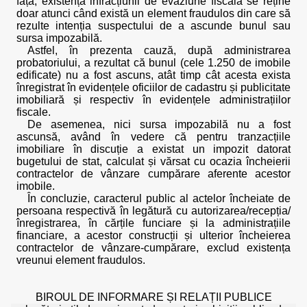
față, existența infracțiunii de evaziune fiscală se reține
doar atunci când există un element fraudulos din care să
rezulte intenția suspectului de a ascunde bunul sau
sursa impozabilă.
Astfel, în prezenta cauză, după administrarea
probatoriului, a rezultat că bunul (cele 1.250 de imobile
edificate) nu a fost ascuns, atât timp cât acesta exista
înregistrat în evidențele oficiilor de cadastru și publicitate
imobiliară și respectiv în evidențele administrațiilor
fiscale.
De asemenea, nici sursa impozabilă nu a fost
ascunsă, având în vedere că pentru tranzacțiile
imobiliare în discuție a existat un impozit datorat
bugetului de stat, calculat și vărsat cu ocazia încheierii
contractelor de vânzare cumpărare aferente acestor
imobile.
În concluzie, caracterul public al actelor încheiate de
persoana respectivă în legătură cu autorizarea/recepția/
înregistrarea, în cărțile funciare și la administrațiile
financiare, a acestor construcții și ulterior încheierea
contractelor de vânzare-cumpărare, exclud existența
vreunui element fraudulos.
BIROUL DE INFORMARE ȘI RELAȚII PUBLICE