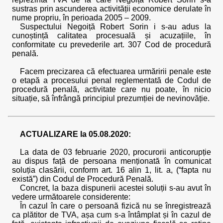
sustras prin ascunderea activității economice derulate în
nume propriu, în perioada 2005 – 2009.
Suspectului Negoiță Robert Sorin i s-au adus la
cunoștință calitatea procesuală și acuzațiile, în
conformitate cu prevederile art. 307 Cod de procedură
penală.
Facem precizarea că efectuarea urmăririi penale este
o etapă a procesului penal reglementată de Codul de
procedură penală, activitate care nu poate, în nicio
situație, să înfrângă principiul prezumției de nevinovăție.
ACTUALIZARE la 05.08.2020:
La data de 03 februarie 2020, procurorii anticorupție
au dispus față de persoana menționată în comunicat
soluția clasării, conform art. 16 alin 1, lit. a, (“fapta nu
există”) din Codul de Procedură Penală.
Concret, la baza dispunerii acestei soluții s-au avut în
vedere următoarele considerente:
În cazul în care o persoană fizică nu se înregistrează
ca plătitor de TVA, așa cum s-a întâmplat și în cazul de