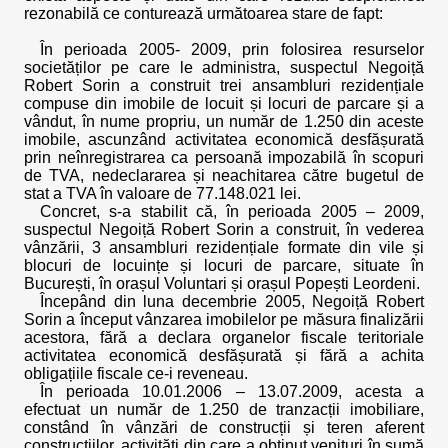
rezonabilă ce conturează următoarea stare de fapt:
În perioada 2005- 2009, prin folosirea resurselor
societăților pe care le administra, suspectul Negoiță
Robert Sorin a construit trei ansambluri rezidențiale
compuse din imobile de locuit și locuri de parcare și a
vândut, în nume propriu, un număr de 1.250 din aceste
imobile, ascunzând activitatea economică desfășurată
prin neînregistrarea ca persoană impozabilă în scopuri
de TVA, nedeclararea și neachitarea către bugetul de
stat a TVA în valoare de 77.148.021 lei.
Concret, s-a stabilit că, în perioada 2005 – 2009,
suspectul Negoiță Robert Sorin a construit, în vederea
vânzării, 3 ansambluri rezidențiale formate din vile și
blocuri de locuințe și locuri de parcare, situate în
București, în orașul Voluntari și orașul Popești Leordeni.
Începând din luna decembrie 2005, Negoiță Robert
Sorin a început vânzarea imobilelor pe măsura finalizării
acestora, fără a declara organelor fiscale teritoriale
activitatea economică desfășurată și fără a achita
obligațiile fiscale ce-i reveneau.
În perioada 10.01.2006 – 13.07.2009, acesta a
efectuat un număr de 1.250 de tranzacții imobiliare,
constând în vânzări de construcții și teren aferent
construcțiilor, activități din care a obținut venituri în sumă