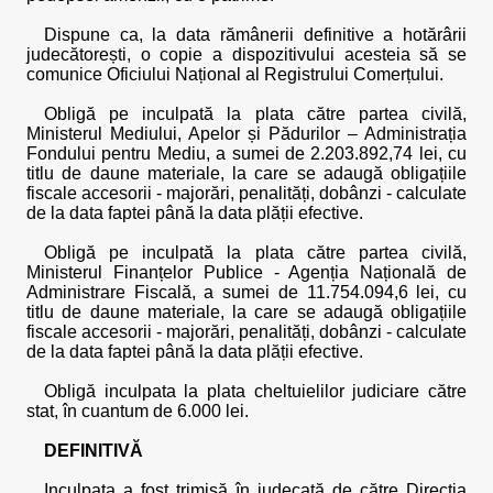
Dispune ca, la data rămânerii definitive a hotărârii
judecătorești, o copie a dispozitivului acesteia să se
comunice Oficiului Național al Registrului Comerțului.
Obligă pe inculpată la plata către partea civilă,
Ministerul Mediului, Apelor și Pădurilor – Administrația
Fondului pentru Mediu, a sumei de 2.203.892,74 lei, cu
titlu de daune materiale, la care se adaugă obligațiile
fiscale accesorii - majorări, penalități, dobânzi - calculate
de la data faptei până la data plății efective.
Obligă pe inculpată la plata către partea civilă,
Ministerul Finanțelor Publice - Agenția Națională de
Administrare Fiscală, a sumei de 11.754.094,6 lei, cu
titlu de daune materiale, la care se adaugă obligațiile
fiscale accesorii - majorări, penalități, dobânzi - calculate
de la data faptei până la data plății efective.
Obligă inculpata la plata cheltuielilor judiciare către
stat, în cuantum de 6.000 lei.
DEFINITIVĂ
Inculpata a fost trimisă în judecată de către Direcția