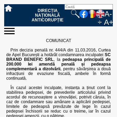
DIRECȚIA
A-
NAȚIONALĂ
ANTICORUPȚIE
÷
A+
sesizați-
despre
rezultatele
mass
informare
cooperare
Ce
Cum
Cum
Ce
Fazele
Ce
Care sunt
Cum
Cine
Cu ce
Sursele
Structura
Conducerea
Structuri
Cadrul
Resurse
Resurse
Integritate
Rapoarte
Hotărâri
Biroul de
Comunicate
Model de
Drept
Evenimente
Persoana
Model
Raportul
Legea
Protecția
Modalități
Programe
Evenimente
Cadrul legal
COMUNICAT
ne
noi
noastre
media
publică
internațională
înseamnă
sesizați
este
trebuie
procesului
urmează
drepturile și
sprijiniți
lucrează
se
de
teritoriale
legal
financiare
umane
instituțională
de
penale
informare
de presă
acreditare
la
responsabilă
solicitare
anual
544/2001
datelor
de
internaționale
internațional
fapta de
o faptă
protejat
să
penal
după ce
obligațiile
DNA
la DNA?
ocupă
informații
și achiziții
activitate
definitive
și relații
replică
cu
informații
privind
și norme
cu
contestare
Prin decizia penală nr. 444/A din 11.03.2016, Curtea
corupție
de
cel care
conțină o
sesizez
persoanelor
oferind
DNA?
ale DNA
publice
în cauze
publice -
informarea
în baza
aplicarea
de
caracter
a
de Apel București a hotărât condamnarea inculpatei
SC
corupție?
denunță?
sesizare?
o faptă
în procesul
date
de
Contacte
publică
Legii
Legii
aplicare
personal
răspunsului
BRAND BENEFIC SRL
, la
pedeapsa principală de
de
penal?
despre
corupție
544/2001
544/2001
oferit în
200.000 lei amendă penală și pedeapsa
corupție?
posibile
baza Legii
complementară a dizolvării
, pentru săvârșirea a două
fapte de
544/2001
infracțiuni de evaziune fiscală, ambele în formă
corupție?
continuată.
În cazul acestei inculpate, instanța a ținut cont la
stabilirea pedepsei, de prevederile articolului privind
acordul de recunoaștere a vinovăției, potrivit căruia, în
caz de condamnare sau amânare a aplicării pedepsei,
limitele de pedeapsă prevăzute de lege în cazul
pedepsei închisorii se reduc cu o treime, iar în cazul
pedepsei amenzii, cu o pătrime.