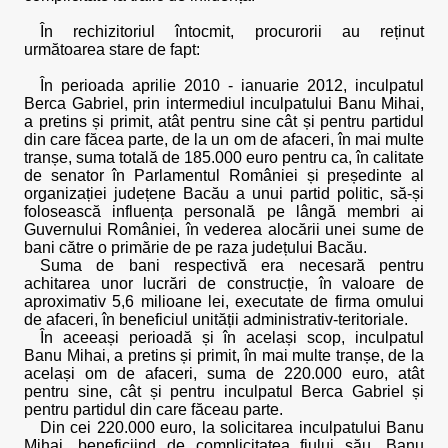
În rechizitoriul întocmit, procurorii au reținut
următoarea stare de fapt:
În perioada aprilie 2010 - ianuarie 2012, inculpatul
Berca Gabriel, prin intermediul inculpatului Banu Mihai,
a pretins și primit, atât pentru sine cât și pentru partidul
din care făcea parte, de la un om de afaceri, în mai multe
tranșe, suma totală de 185.000 euro pentru ca, în calitate
de senator în Parlamentul României și președinte al
organizației județene Bacău a unui partid politic, să-și
folosească influența personală pe lângă membri ai
Guvernului României, în vederea alocării unei sume de
bani către o primărie de pe raza județului Bacău.
Suma de bani respectivă era necesară pentru
achitarea unor lucrări de construcție, în valoare de
aproximativ 5,6 milioane lei, executate de firma omului
de afaceri, în beneficiul unității administrativ-teritoriale.
În aceeași perioadă și în același scop, inculpatul
Banu Mihai, a pretins și primit, în mai multe tranșe, de la
același om de afaceri, suma de 220.000 euro, atât
pentru sine, cât și pentru inculpatul Berca Gabriel și
pentru partidul din care făceau parte.
Din cei 220.000 euro, la solicitarea inculpatului Banu
Mihai, beneficiind de complicitatea fiului său, Banu