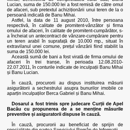
Lucian, suma de 150.000 lei a fost remisă de către omul
de afaceri, sub pretextul achiziționării unui teren de la o
persoană indicată de Banu Mihai.
Astfel, la data de 11 august 2010, între persoana
respectivă, în calitate de promitent-vânzător și firma
omului de afaceri, în calitate de promitent-cumpărător, s-
a încheiat un antecontract de vânzare-cumpărare pentru
un teren arabil în suprafață de 10.000 mp., situat în
extravilanul unei comune, prețul vânzării fiind stabilit la
suma de 150.000 lei.
Această sumă de bani a fost virată de firma omului de
afaceri în trei tranșe, în perioada 12.08.2010-
22.07.2011, în conturile indicate de inculpații Banu Mihai
și Banu Lucian.
În cauză, procurorii au dispus instituirea măsurii
asigurătorii a sechestrului asupra bunurilor imobile ce
aparțin inculpaților Berca Gabriel și Banu Mihai.
Dosarul a fost trimis spre judecare Curții de Apel
Bacău cu propunerea de a se menține măsurile
preventive și asiguratorii dispuse în cauză.
În cauză, procurorii au beneficiat de sprijin de
specialitate din partea Serviciului Român de Informații.