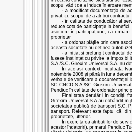
scopul vădit de a induce în eroare membr
- a modificat documentația de ach
privat, cu scopul de a atribui contractu
- în calitate de conducător al serv
reduce cota de participație la beneficii
asociere în participațiune, ca urmare 
proprietar,
- a ordonat plățile prin care aso
această societate nu deținea autobuzele
- a inițiat și prelungit contractul 
fusese înștiințat cu privire la imposibi
S.A./S.C. Girexim Universal S.A. nu deț
În același context, inculpata Iv
noiembrie 2008 și până în luna decembri
verbale de verificare a documentației 
SC CNCD S.A./SC Girexim Universal S.A
Pendiuc în calitate de ordonator princip
Finalitatea derulării în condiții
Girexim Universal S.A au dobândit mijloa
societatea publică de transport S.C. Pub
transport. Relevant este faptul că, din
proprietate, ulterior.
În exercitarea atribuțiilor de servi
acestor îndatoriri), primarul Pendiuc T