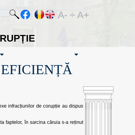
A-
÷
A+
ORUPȚIE
·EFICIENȚĂ
exe infracțiunilor de corupție au dispus
ata faptelor, în sarcina căruia s-a reținut