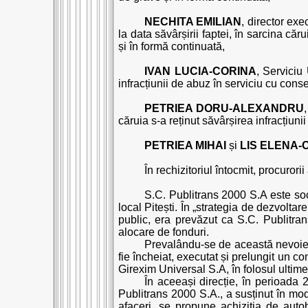
NECHITA EMILIAN
, director exe
la data săvârșirii faptei, în sarcina că
și în formă continuată,
IVAN LUCIA-CORINA
, Serviciu 
infracțiunii de abuz în serviciu cu cons
PETRIEA DORU-ALEXANDRU
căruia s-a reținut săvârșirea infracțiunii
PETRIEA MIHAI
și
LIS ELENA
În rechizitoriul întocmit, procurori
S.C. Publitrans 2000 S.A este soci
local Pitești. În „strategia de dezvoltar
public, era prevăzut ca S.C. Publitra
alocare de fonduri.
Prevalându-se de această nevoie s
fie încheiat, executat și prelungit un c
Girexim Universal S.A, în folosul ultime
În aceeași direcție, în perioada 
Publitrans 2000 S.A., a susținut în mod 
afaceri, se propune achiziția de autob