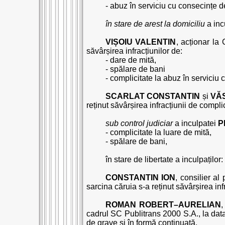
- abuz în serviciu cu consecințe d
în stare de arest la domiciliu
a incu
VIȘOIU VALENTIN
, acționar la
săvârșirea infracțiunilor de:
- dare de mită,
- spălare de bani
- complicitate la abuz în serviciu
SCARLAT CONSTANTIN
și
VĂ
reținut săvârșirea infracțiunii de compl
sub control judiciar
a inculpatei
P
- complicitate la luare de mită,
- spălare de bani,
în stare de libertate a inculpaților:
CONSTANTIN ION
, consilier al
sarcina căruia s-a reținut săvârșirea in
ROMAN ROBERT–AURELIAN
cadrul SC Publitrans 2000 S.A., la data 
de grave și în formă continuată,