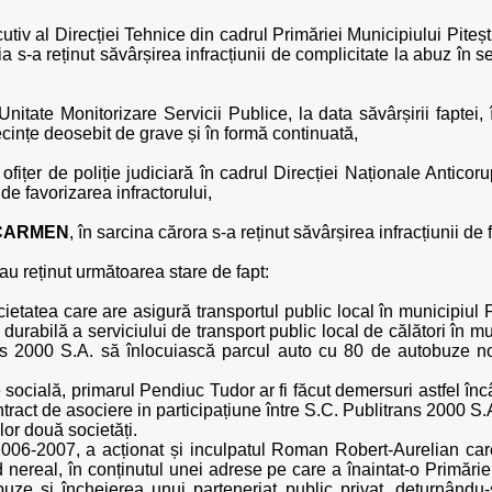
cutiv al Direcției Tehnice din cadrul Primăriei Municipiului Piteș
ruia s-a reținut săvârșirea infracțiunii de complicitate la abuz în
Unitate Monitorizare Servicii Publice, la data săvârșirii faptei,
ecințe deosebit de grave și în formă continuată,
, ofițer de poliție judiciară în cadrul Direcției Naționale Anticorup
 de favorizarea infractorului,
-CARMEN
, în sarcina cărora s-a reținut săvârșirea infracțiunii de 
i au reținut următoarea stare de fapt:
etatea care are asigură transportul public local în municipiul P
e durabilă a serviciului de transport public local de călători în 
ns 2000 S.A. să înlocuiască parcul auto cu 80 de autobuze noi,
ocială, primarul Pendiuc Tudor ar fi făcut demersuri astfel încâ
ontract de asociere in participațiune între S.C. Publitrans 2000 S
lor două societăți.
2006-2007, a acționat și inculpatul Roman Robert-Aurelian care
nereal, în conținutul unei adrese pe care a înaintat-o Primăriei
uze și încheierea unui parteneriat public privat, deturnându-se 