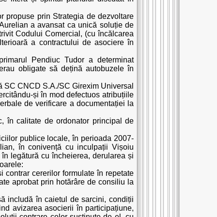
lor propuse prin Strategia de dezvoltare
 Aurelian a avansat ca unică soluție de
rivit Codului Comercial, (cu încălcarea
ulterioară a contractului de asociere în
, primarul Pendiuc Tudor a determinat
e erau obligate să dețină autobuzele în
 că SC CNCD S.A./SC Girexim Universal
rcitându-și în mod defectuos atribuțiile
verbale de verificare a documentației la
, în calitate de ordonator principal de
iciilor publice locale, în perioada 2007-
ian, în conivență cu inculpații Vișoiu
u în legătură cu încheierea, derularea și
toarele:
i contrar cererilor formulate în repetate
itate aprobat prin hotărâre de consiliu la
 includă în caietul de sarcini, condiții
ivind avizarea asocierii în participațiune,
oluții contrare celor susținute de el, cu