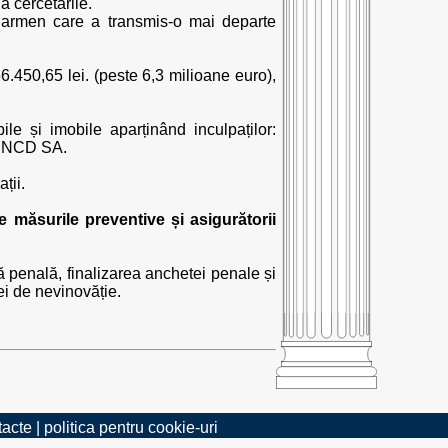
a cercetările.
-Carmen care a transmis-o mai departe
6.450,65 lei. (peste 6,3 milioane euro),
le și imobile aparținând inculpaților:
 CNCD SA.
ții.
 măsurile preventive și asigurătorii
penală, finalizarea anchetei penale și
iei de nevinovăție.
tacte
|
politica pentru cookie-uri