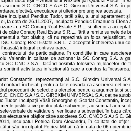
icipiul București – Ansamblul Rezidențial Quadra Place, în v
rii asocierii S.C. CNCD S.A./S.C. Girexim Universal S.A. în pr
ordarea efectivă, executarea și ulterior prelungirea acestuia.
ătre inculpatul Pendiuc Tudor, tatăl său, a unui apartament și
ea ei, la data de 26.11.2007, inculpata Pendiuc Emanuela-Elena a 
ânzare - cu SC Conarg Real Estate S.R.L. și ulterior a acceptat
 de către Conarg Real Estate S.R.L., fără a remite sumele de ban
ntul a fost plătit și că nu reprezintă un folos nejustificat, in
ul SC Conarg Real Estate S.R.L., a acceptat încheierea unui co
 încasată integral contravaloarea.
al contractului de participațiune, în condițiile în care asocie
ișoiu Valentin în calitate de acționar la SC Conarg S.A. a ga
 cu SC CNCD S.A., făcând posibilă folosirea mijloacelor de tra
a sprijinit activitatea infracțională care a condus la încasare
arlat Constantin, reprezentanți ai S.C. Girexim Universal S
 contract încheiat, pentru a face dovada că asocierea deține 
cadrul procedurii de selecție a ofertelor, pentru a argumenta și sus
a S.C. CNCD S.A./ S.C. GIREXIM UNIVERSAL S.A. deține autobu
uc Tudor, inculpații Văsîi Gheorghe și Scarlat Constantin, înc
ente justificative pentru plata subvenției, au semnat adrese de
le-verbale de validare și verificare a subvenției, în baza căro
spus efectuarea plăților către asocierea S.C. CNCD S.A./ S.C. Gi
14, inculpatul Petriea Doru-Alexandru, în calitate de ofițer d
atălui său, inculpatul Petriea Mihai, că în data de 06 noiembri