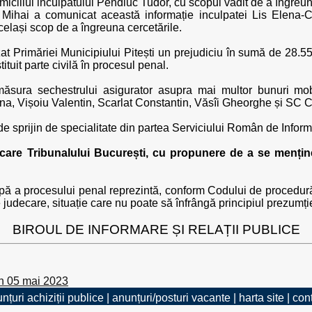
omiciliul inculpatului Pendiuc Tudor, cu scopul vădit de a îngreun
ea Mihai a comunicat această informație inculpatei Lis Elena
elași scop de a îngreuna cercetările.
at Primăriei Municipiului Pitești un prejudiciu în sumă de 28.55
ituit parte civilă în procesul penal.
măsura sechestrului asigurator asupra mai multor bunuri mobi
a, Vișoiu Valentin, Scarlat Constantin, Văsîi Gheorghe și SC
de sprijin de specialitate din partea Serviciului Român de Informa
ecare Tribunalului București, cu propunere de a se menține
ă a procesului penal reprezintă, conform Codului de procedură 
re judecare, situație care nu poate să înfrângă principiul prezumț
BIROUL DE INFORMARE ȘI RELAȚII PUBLICE
n 05 mai 2023
nțuri achiziții publice
|
anunțuri/posturi vacante
|
harta site
|
con