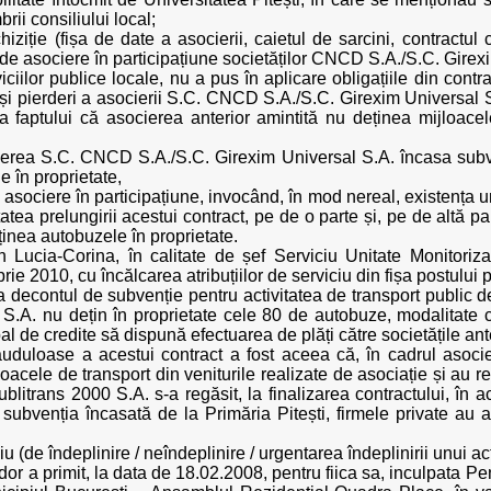
ii consiliului local;
iziție (fișa de date a asocierii, caietul de sarcini, contractu
l de asociere în participațiune societăților CNCD S.A./S.C. Girex
iciilor publice locale, nu a pus în aplicare obligațiile din contr
 și pierderi a asocierii S.C. CNCD S.A./S.C. Girexim Universal S
a faptului că asocierea anterior amintită nu deținea mijloacel
cierea S.C. CNCD S.A./S.C. Girexim Universal S.A. încasa subve
 în proprietate,
de asociere în participațiune, invocând, în mod nereal, existența un
litatea prelungirii acestui contract, pe de o parte și, pe de al
inea autobuzele în proprietate.
an Lucia-Corina, în calitate de șef Serviciu Unitate Monitoriz
e 2010, cu încălcarea atribuțiilor de serviciu din fișa postului 
la decontul de subvenție pentru activitatea de transport publi
. nu dețin în proprietate cele 80 de autobuze, modalitate ca
al de credite să dispună efectuarea de plăți către societățile ante
 frauduloase a acestui contract a fost aceea că, în cadrul aso
cele de transport din veniturile realizate de asociație și au real
litrans 2000 S.A. s-a regăsit, la finalizarea contractului, în a
 subvenția încasată de la Primăria Pitești, firmele private au 
ciu (de îndeplinire / neîndeplinire / urgentarea îndeplinirii unui a
udor a primit, la data de 18.02.2008, pentru fiica sa, inculpata 