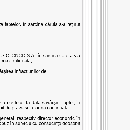
aptelor, în sarcina căruia s-a reținut
și S.C. CNCD S.A., în sarcina cărora s-a
formă continuată,
ârșirea infracțiunilor de:
 ofertelor, la data săvârșirii faptei, în
bit de grave și în formă continuată,
 generali respectiv director economic în
e abuz în serviciu cu consecințe deosebit