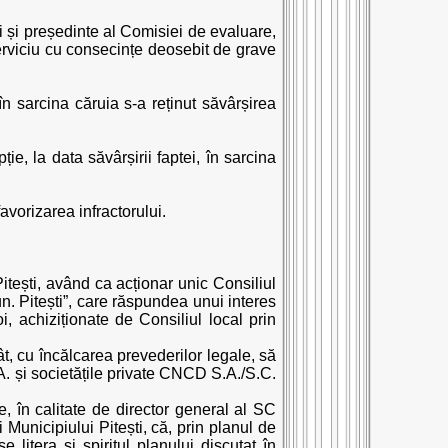
ti și președinte al Comisiei de evaluare,
 serviciu cu consecințe deosebit de grave
 în sarcina căruia s-a reținut săvârșirea
ție, la data săvârșirii faptei, în sarcina
favorizarea infractorului.
itești, având ca acționar unic Consiliul
mun. Pitești”, care răspundea unui interes
 achiziționate de Consiliul local prin
t, cu încălcarea prevederilor legale, să
.A. și societățile private CNCD S.A./S.C.
, în calitate de director general al SC
 Municipiului Pitești, că, prin planul de
litera și spiritul planului discutat în