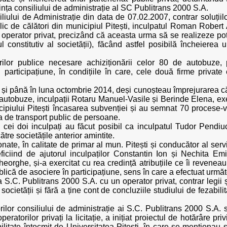
ința consiliului de administrație al SC Publitrans 2000 S.A.
iliului de Administrație din data de 07.02.2007, contrar soluții
blic de călători din municipiul Pitești, inculpatul Roman Robert
n operator privat, precizând că aceasta urma să se realizeze pot
l constitutiv al societății), făcând astfel posibilă încheierea 
urilor publice necesare achiziționării celor 80 de autobuze
 participațiune, în condițiile în care, cele două firme privat
 și până în luna octombrie 2014, deși cunoșteau împrejurarea
 autobuze, inculpații Rotaru Manuel-Vasile și Berinde Elena, exe
icipiului Pitești încasarea subvenției și au semnat 70 procese-
a de transport public de persoane.
cei doi inculpați au făcut posibil ca inculpatul Tudor Pendiuc
tre societățile anterior amintite.
onate, în calitate de primar al mun. Pitești și conducător al serv
iciind de ajutorul inculpaților Constantin Ion și Nechita Emil
eorghe, și-a exercitat cu rea credință atribuțiile ce îi revenea
blică de asociere în participațiune, sens în care a efectuat urmă
a S.C. Publitrans 2000 S.A. cu un operator privat, contrar legii ș
societății și fără a ține cont de concluziile studiului de fezabil
lor consiliului de administrație ai S.C. Publitrans 2000 S.A. să
peratorilor privați la licitație, a inițiat proiectul de hotărâre pr
litate întocmit de Universitatea Pitești, în care se menționau s