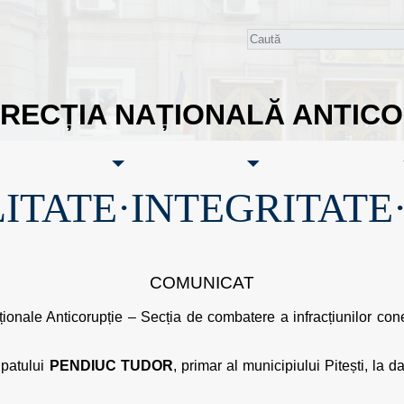
IRECȚIA NAȚIONALĂ ANTIC
ITATE·INTEGRITATE
COMUNICAT
aționale Anticorupție – Secția de combatere a infracțiunilor con
lpatului
PENDIUC TUDOR
, primar al municipiului Pitești, la d