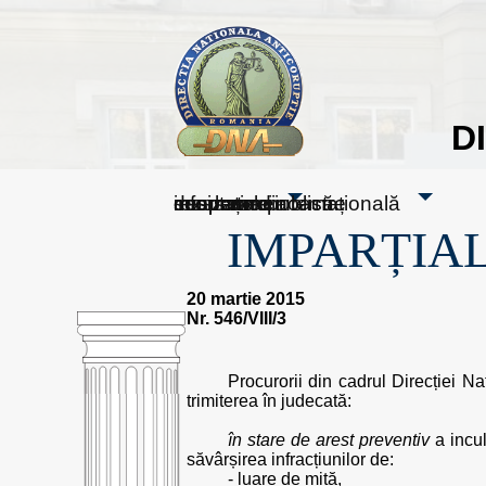
D
sesizați-ne
despre noi
rezultatele noastre
mass media
informare publică
cooperare internațională
IMPARȚIAL
20 martie 2015
Nr. 546/VIII/3
Procurorii din cadrul Direcției N
trimiterea în judecată:
în stare de arest preventiv
a incu
săvârșirea infracțiunilor de:
- luare de mită,