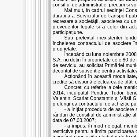
consiliul de administrație, precum și vo
Mai mult, în cadrul ședinței Cons
durabilă a Serviciului de transport pu
redresare a societății, asocierea cu u
prevederilor legale și a celor din actu
participațiune.
Sub pretextul inexistenței fond
încheierea contractului de asociere în
proprietate.
Începând cu luna noiembrie 2008
S.A. nu dețin în proprietate cele 80 de
de serviciu, au solicitat Primăriei mun
decontul de subvenție pentru activitate
Acționând în această modalitate, 
credite să dispună efectuarea de plăți că
Concret, cu referire la cele menți
2014, inculpatul Pendiuc Tudor, benef
Valentin, Scarlat Constantin și Văsîi Gh
prelungirea contractului de achiziție pu
- a inițiat procedura de asociere 
rânduri de consiliul de administrație al 
data de 07.03.2007;
- a impus, în mod nelegal, membri
restrictive pentru a limita participarea o
invocând concluziile studiului de fezabi