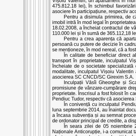
Vișoiu Valentin, un apartament în mun
475.812.18 lei), în schimbul favoriză
asociere în participațiune, respectiv ac
Pentru a disimula primirea, de c
imobil intră în mod legal în proprietat
18.02.2008, a încheiat contractul de v
110.000 lei și în sumă de 365.112,18 lei
Pentru a crea aparența că apartame
persoană cu putere de decizie în cadr
se menționeze, în mod nereal, că a fost
În calitate de beneficiar direct 
transport în proprietate, inculpatul V
încheiate de o societate specializată
modalitate, inculpatul Vișoiu Valentin 
asocierea SC CNCD/SC Girexim S.A.
Inculpații Văsîi Gheorghe și Sc
promisiune de vânzare-cumpărare drept
proprietate. Înscrisul a fost folosit în 
Pendiuc Tudor, respectiv că asociere
În conivență cu inculpatul Pendi
luna septembrie 2014, au înaintat docum
a încasa subvenția și au semnat procese
de ordonator principal de credite, a di
În seara zilei de 05 noiembrie 20
Naționale Anticorupție, i-a comunicat t