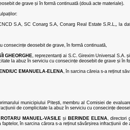
eosebit de grave și în formă continuată (două acte materiale).
lpaților:
 CNCD S.A, SC Conarg S.A, Conarg Real Estate S.R.L,, la data f
 cu consecințe deosebit de grave, în formă continuată,
SÎI GHEORGHE
, reprezentanți ai S.C. Girexim Universal S.A. 
icitate la abuz în serviciu cu consecințe deosebit de grave și în 
ENDIUC EMANUELA-ELENA
, în sarcina căreia s-a reținut săv
 primarului municipiului Pitești, membru al Comisiei de evaluare a
fracțiunii de complicitate la abuz în serviciu cu consecințe deose
,
ROTARU MANUEL-VASILE
și
BERINDE ELENA
, directori
faptelor, în sarcina cărora s-a reținut săvârșirea infracțiunii d