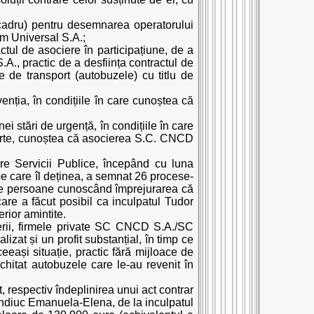
l cadru) pentru desemnarea operatorului
im Universal S.A.;
actul de asociere în participațiune, de a
.A., practic de a desființa contractul de
e de transport (autobuzele) cu titlu de
nția, în condițiile în care cunoștea că
ei stări de urgență, în condițiile în care
tă parte, cunoștea că asocierea S.C. CNCD
are Servicii Publice, începând cu luna
pe care îl deținea, a semnat 26 procese-
c de persoane cunoscând împrejurarea că
re a făcut posibil ca inculpatul Tudor
rior amintite.
cierii, firmele private SC CNCD S.A./SC
izat și un profit substanțial, în timp ce
ceeași situație, practic fără mijloace de
achitat autobuzele care le-au revenit în
ct, respectiv îndeplinirea unui act contrar
Pendiuc Emanuela-Elena, de la inculpatul