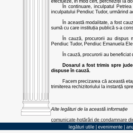
efectueze, în mod cert, percheziții la d
În continuare, inculpatul Petri
inculpatului Pendiuc Tudor, urmărind ac
În această modalitate, a fost cauz
sumă cu care instituția publică s-a const
În cauză, procurorii au dispus 
Pendiuc Tudor, Pendiuc Emanuela Elen
În cauză, procurorii au beneficiat 
Dosarul a fost trimis spre jud
dispuse în cauză.
Facem precizarea că această etap
trimiterea rechizitoriului la instanță sp
Alte legături de la această informație
comunicate-hotărâri de condamnare di
legături utile
|
evenimente
|
anu