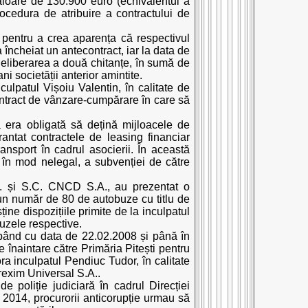
aloare de 130.900 euro (echivalentul a
ocedura de atribuire a contractului de
 pentru a crea aparența că respectivul
încheiat un antecontract, iar la data de
 eliberarea a două chitanțe, în sumă de
i societății anterior amintite.
culpatul Vișoiu Valentin, în calitate de
ntract de vânzare-cumpărare în care să
rea era obligată să dețină mijloacele de
rantat contractele de leasing financiar
nsport în cadrul asocierii. În această
a, în mod nelegal, a subvenției de către
.A. și S.C. CNCD S.A., au prezentat o
un număr de 80 de autobuze cu titlu de
ține dispozițiile primite de la inculpatul
zele respective.
epând cu data de 22.02.2008 și până în
 înaintare către Primăria Pitești pentru
ra inculpatul Pendiuc Tudor, în calitate
rexim Universal S.A..
e poliție judiciară în cadrul Direcției
e 2014, procurorii anticorupție urmau să