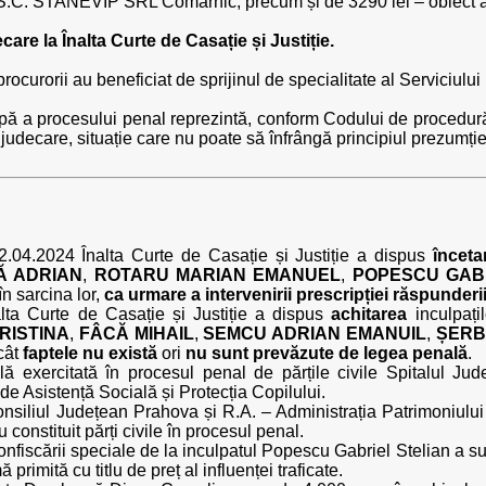
 STANEVIP SRL Comarnic, precum și de 3290 lei – obiect al inf
care la Înalta Curte de Casație și Justiție.
rocurorii au beneficiat de sprijinul de specialitate al Serviciulu
ă a procesului penal reprezintă, conform Codului de procedură 
e judecare, situație care nu poate să înfrângă principiul prezumți
2.04.2024 Înalta Curte de Casație și Justiție a dispus
înceta
Ă ADRIAN
,
ROTARU MARIAN EMANUEL
,
POPESCU GABR
 în sarcina lor,
ca urmare a intervenirii prescripției răspunderi
alta Curte de Casație și Justiție a dispus
achitarea
inculpați
RISTINA
,
FÂCĂ MIHAIL
,
SEMCU ADRIAN EMANUIL
,
ȘERB
ucât
faptele nu există
ori
nu sunt prevăzute de legea penală
.
lă exercitată în procesul penal de părțile civile Spitalul Jud
e Asistență Socială și Protecția Copilului.
nsiliul Județean Prahova și R.A. – Administrația Patrimoniului
constituit părți civile în procesul penal.
fiscării speciale de la inculpatul Popescu Gabriel Stelian a su
 primită cu titlu de preț al influenței traficate.