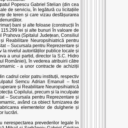
patul Popescu Gabriel Stelian (din cea
le de serviciu, în legătură cu licitațiile
ețe de teren și care vizau desfășurarea
 denunțător.
mar) bani și alte foloase (construcții în
115.299 lei și alte bunuri în valoare de
ețul Prahova (Spitalul Județean, Consiliul
i Reabilitare Neuropsihiatrică pentru
tat – Sucursala pentru Reprezentare și
la nivelul autorităților publice locale și
ova a unui partid, director la S.C. Hidro
 României), în vederea atribuirii către
rnic - a unor contracte de achiziții
n cadrul celor patru instituții, respectiv
culpatul Semcu Adrian Emanuil – fost
uperare și Reabilitare Neuropsihiatrică
tecția Copilului, precum și la inculpate
tat – Sucursala pentru Reprezentare și
marnic, având ca obiect furnizarea de
 fabricarea elementelor de dulgherie și
 lucrări.
cu nerespectarea prevederilor legale în
că Mihail și Șerbănoiu Gabriel Cristian