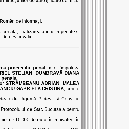
racțiunilor de dare și luare de mită.
i Român de Informații.
penală, finalizarea anchetei penale și
ei de nevinovăție.
rea procesului penal
pornit împotriva
IEL STELIAN
,
DUMBRAVĂ DIANA
i penale
.
lor
STRÂMBEANU ADRIAN
,
MALEA
ĂNOIU GABRIELA CRISTINA
, pentru
ețean de Urgență Ploiești și Consiliul
 Protocolului de Stat, Sucursala pentru
mei de 16.000 de euro, în echivalent în