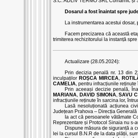
S.C. ADLIV TERMO SRL Comarnic și S.C.
Dosarul a fost înaintat spre jude
La instrumentarea acestui dosar, p
Facem precizarea că această etap
trimiterea rechizitorului la instanță spr
Actualizare (28.05.2024):
Prin decizia penală nr. 13 din 2
inculpaților
ROȘCA MIRCEA
,
ROTIL
CAMELIA
, pentru infracțiunile reținute
Prin aceeași decizie penală, În
MARIANA
,
DAVID SIMONA
,
SAVU C
infracțiunile reținute în sarcina lor, într
Lasă nesoluționată acțiunea civi
Județean Prahova – Direcția Generală d
Ia act că persoanele vătămate Co
Reprezentare și Protocol Sinaia nu s-au 
Dispune măsura de siguranță a con
lei la cursul B.N.R de la data plății, sumă