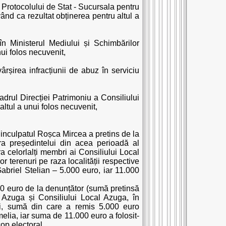
Protocolului de Stat - Sucursala pentru
ând ca rezultat obținerea pentru altul a
în Ministerul Mediului și Schimbărilor
nui folos necuvenit,
rșirea infracțiunii de abuz în serviciu
cadrul Direcției Patrimoniu a Consiliului
ltul a unui folos necuvenit,
, inculpatul Roșca Mircea a pretins de la
ra președintelui din acea perioadă al
a celorlalți membri ai Consiliului Local
r terenuri pe raza localității respective
Gabriel Stelian – 5.000 euro, iar 11.000
00 euro de la denunțător (sumă pretinsă
i Azuga și Consiliului Local Azuga, în
ului, sumă din care a remis 5.000 euro
lia, iar suma de 11.000 euro a folosit-
cop electoral.