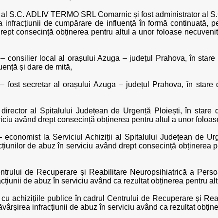
r al S.C. ADLIV TERMO SRL Comarnic și fost administrator al 
a infracțiunii de cumpărare de influență în formă continuată, p
drept consecință obținerea pentru altul a unor foloase necuveni
– consilier local al orașului Azuga – județul Prahova, în stare d
luență și dare de mită,
– fost secretar al orașului Azuga – județul Prahova, în stare de
director al Spitalului Județean de Urgență Ploiești, în stare d
viciu având drept consecință obținerea pentru altul a unor foloas
 economist la Serviciul Achiziții al Spitalului Județean de Urg
acțiunilor de abuz în serviciu având drept consecință obținerea 
ntrului de Recuperare și Reabilitare Neuropsihiatrică a Pers
cțiunii de abuz în serviciu având ca rezultat obținerea pentru alt
cu achizițiile publice în cadrul Centrului de Recuperare și Rea
ârșirea infracțiunii de abuz în serviciu având ca rezultat obține