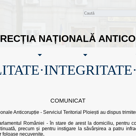
IRECȚIA NAȚIONALĂ ANTIC
ITATE·INTEGRITATE
COMUNICAT
onale Anticorupție - Serviciul Teritorial Ploiești au dispus trimite
rlamentul României - în stare de arest la domiciliu, pentru co
tinuată, precum și pentru instigare la săvârșirea a patru infr
r foloase necuvenite,