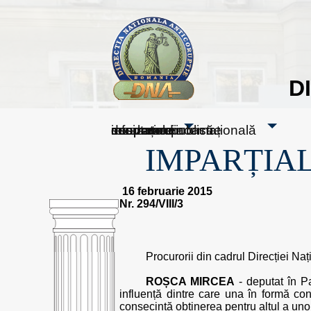
D
sesizați-ne
despre noi
rezultatele noastre
mass media
informare publică
cooperare internațională
IMPARȚIAL
16 februarie 2015
Nr. 294/VIII/3
Procurorii din cadrul Direcției Nați
ROȘCA MIRCEA
- deputat în Pa
influență dintre care una în formă con
consecință obținerea pentru altul a uno