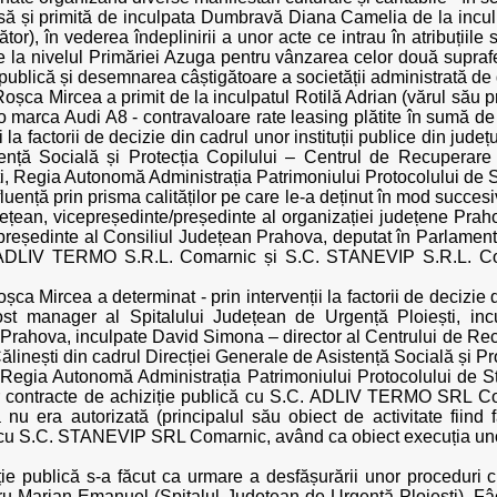
să și primită de inculpata Dumbravă Diana Camelia de la incul
r), în vederea îndeplinirii a unor acte ce intrau în atribuțiile sa
e la nivelul Primăriei Azuga pentru vânzarea celor două supraf
e publică și desemnarea câștigătoare a societății administrată de
oșca Mircea a primit de la inculpatul Rotilă Adrian (vărul său pri
to marca Audi A8 - contravaloare rate leasing plătite în sumă de 
 la factorii de decizie din cadrul unor instituții publice din jud
ență Socială și Protecția Copilului – Centrul de Recuperare ș
, Regia Autonomă Administrația Patrimoniului Protocolului de S
ență prin prisma calităților pe care le-a deținut în mod succesiv 
județean, vicepreședinte/președinte al organizației județene Prah
reședinte al Consiliul Județean Prahova, deputat în Parlamentul
C. ADLIV TERMO S.R.L. Comarnic și S.C. STANEVIP S.R.L. Coma
ca Mircea a determinat - prin intervenții la factorii de decizie di
ost manager al Spitalului Județean de Urgență Ploiești, in
 Prahova, inculpate David Simona – director al Centrului de Rec
nești din cadrul Direcției Generale de Asistență Socială și Pro
 Regia Autonomă Administrația Patrimoniului Protocolului de S
or contracte de achiziție publică cu S.C. ADLIV TERMO SRL Co
nu era autorizată (principalul său obiect de activitate fiind
iv cu S.C. STANEVIP SRL Comarnic, având ca obiect execuția unor
ție publică s-a făcut ca urmare a desfășurării unor proceduri 
otaru Marian Emanuel (Spitalul Județean de Urgență Ploiești), Fâ