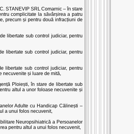
S.C. STANEVIP SRL Comarnic – în stare
entru complicitate la săvârșirea a patru
te, precum și pentru două infracțiuni de
e libertate sub control judiciar, pentru
 libertate sub control judiciar, pentru
e libertate sub control judiciar, pentru
e necuvenite și luare de mită,
ență Ploiești, în stare de libertate sub
pentru altul a unor foloase necuvenite și
oanelor Adulte cu Handicap Călinești –
ul a unui folos necuvenit,
bilitare Neuropsihiatrică a Persoanelor
rea pentru altul a unui folos necuvenit,