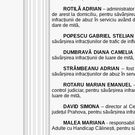
ROTILĂ ADRIAN
– administrato
de arest la domiciliu, pentru săvârșire
infracțiunii de abuz în serviciu având 
dare de mită,
POPESCU GABRIEL STELIAN
săvârșirea infracțiunilor de trafic de inf
DUMBRAVĂ DIANA CAMELIA
săvârșirea infracțiunii de luare de mită,
STRÂMBEANU ADRIAN
– fost 
săvârșirea infracțiunilor de abuz în ser
ROTARU MARIAN EMANUEL
–
control judiciar, pentru săvârșirea infr
luare de mită,
DAVID SIMONA
– director al Ce
județul Prahova, pentru săvârșirea infra
MALEA MARIANA
- responsabil 
Adulte cu Handicap Călinești, pentru săv