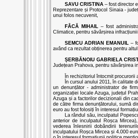
SAVU CRISTINA
– fost director
Reprezentare și Protocol Sinaia - județ
unui folos necuvenit,
FÂCĂ MIHAIL
– fost administra
Climatice, pentru săvârșirea infracțiuni
SEMCU ADRIAN EMANUIL
– fo
având ca rezultat obținerea pentru altul
ȘERBĂNOIU GABRIELA CRIS
Județean Prahova, pentru săvârșirea infr
În rechizitoriul întocmit procurorii
În cursul anului 2011, în calitate
un denunțător - administrator de fir
organizației locale Azuga, județul Prah
Azuga și a factorilor decizionali din ca
de către firma denunțătorului, sumă din
euro au fost folosiți în interesul formaț
La rândul său, inculpatul Popescu
anterior de inculpatul Roșca Mircea),
vederea înlesnirii dobândirii terenur
inculpatului Roșca Mircea și 4.000 eur
o în interesul formațiunii politice menți