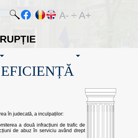
A-
÷
A+
ORUPȚIE
·EFICIENȚĂ
rea în judecată, a inculpaților:
miterea a două infracțiuni de trafic de
acțiuni de abuz în serviciu având drept