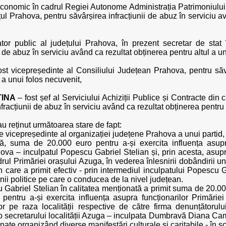
 economic în cadrul Regiei Autonome Administrația Patrimoniului 
ul Prahova, pentru săvârșirea infracțiunii de abuz în serviciu av
tor public al județului Prahova, în prezent secretar de stat 
i de abuz în serviciu având ca rezultat obținerea pentru altul a u
st vicepreședinte al Consiliului Județean Prahova, pentru săvâ
 a unui folos necuvenit,
TINA
– fost șef al Serviciului Achiziții Publice și Contracte din 
acțiunii de abuz în serviciu având ca rezultat obținerea pentru a
 au reținut următoarea stare de fapt:
 de vicepreședinte al organizației județene Prahova a unui partid
mă, suma de 20.000 euro pentru a-și exercita influența asup
ova – inculpatul Popescu Gabriel Stelian și, prin acesta, asupr
drul Primăriei orașului Azuga, în vederea înlesnirii dobândirii uno
 care a primit efectiv - prin intermediul inculpatului Popescu 
iunii politice pe care o conducea de la nivel județean.
 Gabriel Stelian în calitatea menționată a primit suma de 20.0
 pentru a-și exercita influența asupra funcționarilor Primărie
ilor pe raza localității respective de către firma denunțător
o secretarului localității Azuga – inculpata Dumbravă Diana Came
onate organizând diverse manifestări culturale și caritabile - în s