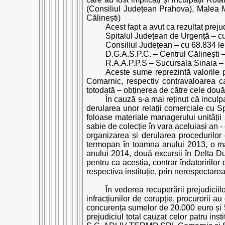
(Consiliul Județean Prahova), Malea 
Călinești)
Acest fapt a avut ca rezultat prejud
Spitalul Județean de Urgență – cu
Consiliul Județean – cu 68.834 lei
D.G.A.S.P.C. – Centrul Călinești –
R.A.A.P.P.S – Sucursala Sinaia – 
Aceste sume reprezintă valorile 
Comarnic, respectiv contravaloarea 
totodată – obținerea de către cele două
În cauză s-a mai reținut că incul
derularea unor relații comerciale cu S
foloase materiale managerului unității
sabie de colecție în vara aceluiași an -
organizarea și derularea procedurilor
termopan în toamna anului 2013, o ma
anului 2014, două excursii în Delta Du
pentru ca aceștia, contrar îndatoririlo
respectiva instituție, prin nerespectarea
În vederea recuperării prejudiciil
infracțiunilor de corupție, procurorii a
concurența sumelor de 20.000 euro și 55
prejudiciul total cauzat celor patru inst