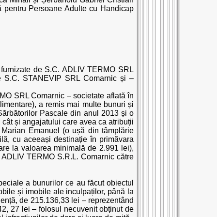
că pentru Persoane Adulte cu Handicap
tare furnizate de S.C. ADLIV TERMO SRL
ătre S.C. STANEVIP SRL Comarnic și –
ERMO SRL Comarnic – societate aflată în
limentare), a remis mai multe bunuri și
Sărbătorilor Pascale din anul 2013 și o
cât și angajatului care avea ca atribuții
ru Marian Emanuel (o ușă din tâmplărie
ă, cu aceeași destinație în primăvara
are la valoarea minimală de 2.991 lei),
e S.C. ADLIV TERMO S.R.L. Comarnic către
speciale a bunurilor ce au făcut obiectul
bile și imobile ale inculpaților, până la
luență, de 215.136,33 lei – reprezentând
142, 27 lei – folosul necuvenit obținut de