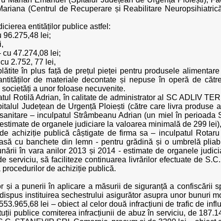
Mariana (Centrul de Recuperare și Reabilitare Neuropsihiatri
icierea entităților publice astfel:
 96.275,48 lei;
,
 cu 47.274,08 lei;
cu 2.752, 77 lei,
plătite în plus față de prețul pieței pentru produsele alimen
cantităților de materiale decontate și nepuse în operă de c
 societăți a unor foloase necuvenite.
patul Rotilă Adrian, în calitate de administrator al SC ADLIV T
pitalul Județean de Urgență Ploiești (către care livra produse a
 sanitare – inculpatul Strâmbeanu Adrian (un miel în perioada 
 estimate de organele judiciare la valoarea minimală de 299 lei), 
 de achiziție publică câștigate de firma sa – inculpatul Rota
să cu banchete din lemn - pentru grădină și o umbrelă pliabil
nării în vara anilor 2013 și 2014 - estimate de organele judici
r de serviciu, să faciliteze continuarea livrărilor efectuate d
 procedurilor de achiziție publică.
or și a punerii în aplicare a măsurii de siguranță a confiscării 
u dispus instituirea sechestrului asigurător asupra unor bunuri mo
3.965,68 lei – obiect al celor două infracțiuni de trafic de inf
ituții publice comiterea infracțiunii de abuz în serviciu, de 187.