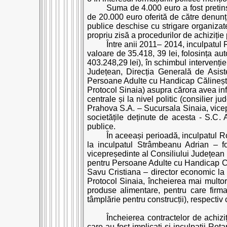
Suma de 4.000 euro a fost pretin
de 20.000 euro oferită de către denunțăto
publice deschise cu strigare organizat
propriu zisă a procedurilor de achiziți
Între anii 2011– 2014, inculpatul R
valoare de 35.418, 39 lei, folosința au
403.248,29 lei), în schimbul intervenției
Județean, Direcția Generală de Asist
Persoane Adulte cu Handicap Călinești
Protocol Sinaia) asupra cărora avea influ
centrale și la nivel politic (consilier 
Prahova S.A. – Sucursala Sinaia, vicep
societățile deținute de acesta - S.
publice.
În aceeași perioadă, inculpatul Roș
la inculpatul Strâmbeanu Adrian – f
vicepreședinte al Consiliului Județean
pentru Persoane Adulte cu Handicap Căli
Savu Cristiana – director economic la
Protocol Sinaia, încheierea mai mult
produse alimentare, pentru care firma 
tâmplărie pentru construcții), respect
Încheierea contractelor de achizi
care au fost implicați și inculpații R