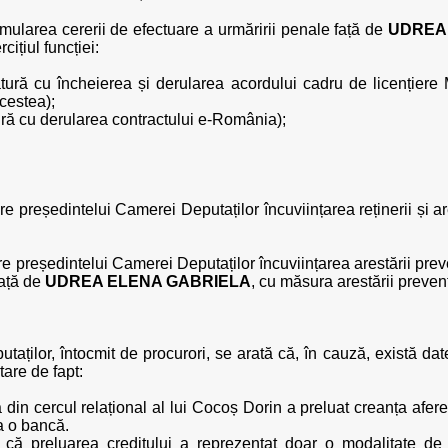
rmularea cererii de efectuare a urmăririi penale față de
UDREA
cițiul funcției:
egătură cu încheierea și derularea acordului cadru de licențiere
cestea);
ătură cu derularea contractului e-România);
cere președintelui Camerei Deputaților încuviințarea reținerii și ar
cere președintelui Camerei Deputaților încuviințarea arestării prev
față de
UDREA ELENA GABRIELA
, cu măsura arestării preven
taților, întocmit de procurori, se arată că, în cauză, există dat
are de fapt:
 din cercul relațional al lui Cocoș Dorin a preluat creanța afer
a o bancă.
ă că preluarea creditului a reprezentat doar o modalitate de 