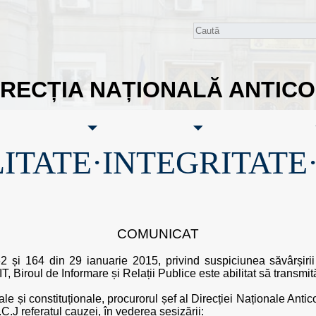
IRECȚIA NAȚIONALĂ ANTIC
ITATE·INTEGRITATE
COMUNICAT
 și 164 din 29 ianuarie 2015, privind suspiciunea săvârșirii
IT, Biroul de Informare și Relații Publice este abilitat să transmi
ale și constituționale, procurorul șef al Direcției Naționale An
C.J referatul cauzei, în vederea sesizării: