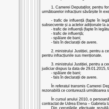
1. Camerei Deputaților, pentru fo
următoarelor infracțiuni săvârșite în exer
- trafic de influență (fapte în l
subsecvente și a actelor adiționale la a
- trafic de influență (fapte în leg
- trafic de influență;
- spălare de bani;
- fals în declarații de avere.
2. ministrului Justiției, pentru a 
pentru infracțiunile sus menționate.
3. ministrului Justiției, pentru a 
judiciar dispus la data de 29.01.2015, 
- spălare de bani;
- fals în declarații de avere.
În referatul transmis Camerei Depu
rezonabilă ce conturează următoarea st
În cursul anului 2010, o persoană
contractat de Udrea Elena – Gabriela l
Din cercetările efectuate rezult