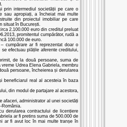
t.
 prin intermediul societății pe care o
e sau apropiați, a încheiat mai multe
ruite din proiectul imobiliar pe care
 situat în București.
irca 2.100.000 euro din creditul preluat
.06.2013, promitentul cumpărător, rudă a
încă 100.000 de euro.
e – cumpărare ar fi reprezentat doar o
 se efectuau plățile aferente creditului,
i primit, de la două persoane, suma de
acea vreme Udrea Elena Gabriela, membru
e două persoane, încheierea și derularea
i beneficiarul real al acesteia în baza
lui, din modul de partajare al acestora,
 afaceri, administrator al unei societăți
 e-România.
cu derularea contractului de licențiere
abriela ar fi pretins suma de 500.000 de
i ar fi avut loc în mai multe tranșe în