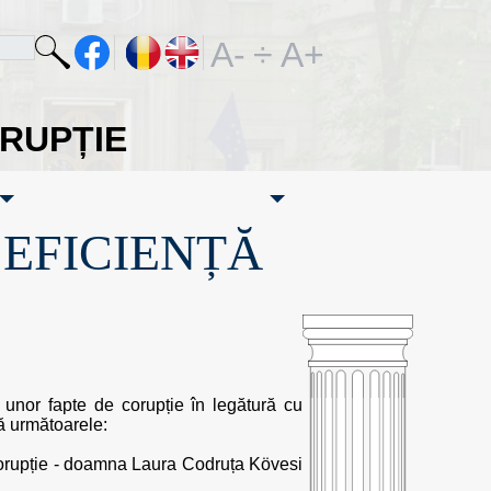
A-
÷
A+
ORUPȚIE
·EFICIENȚĂ
 unor fapte de corupție în legătură cu
tă următoarele:
ticorupție - doamna Laura Codruța Kövesi