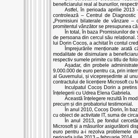
beneficiarului real al bunurilor, respect
Astfel, în perioada aprilie 2013
controlează – Centrul de Diagnostic 
„Promisiuni bilaterale de vânzare – 
promitentul vânzător se presupunea că îl
În total, în baza Promisiunilor d
de persoana din cercul său relațional. 
lui Dorin Cocoș, a achitat în contul cr
Împrejurările menționate arată c
modalitate de disimulare a beneficiarulu
respectiv sumele primite cu titlu de fol
Așadar, din probele administrat
9.000.000 de euro pentru ca, prin inte
al Guvernului, și vicepreședinte al unu
contractului de licențiere Microsoft cu M
Inculpatul Cocoș Dorin a pretins
înțelegerii cu Udrea Elena Gabriela.
Această înțelegere rezultă în mod 
precum și din probatoriul testimonial.
În anul 2010, Cocoș Dorin, în baza
cu obiect de activitate IT, suma de circ
În anul 2013, pe fondul cercetăr
Microsoft și a măsurilor asigurătorii d
euro pentru a-i rezolva problemele din
perioada iulie 2013 – februarie 2014.