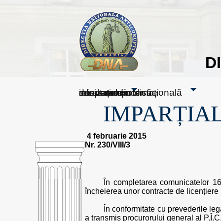
D
sesizați-ne
despre noi
rezultatele noastre
mass media
informare publică
cooperare internațională
IMPARȚIAL
4 februarie 2015
Nr. 230/VIII/3
În completarea comunicatelor 162
încheierea unor contracte de licențiere 
În conformitate cu prevederile leg
a transmis procurorului general al P.Î.C.