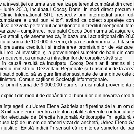
iv a investiției ce urma a se realiza pe terenul cumpărat din credi
 – iunie 2013, inculpatul Cocoș Dorin, în mod direct precum și
Clinic Internațional SRL, respectiv prin intermediul unor rud
cumpărare a unui bun viitor”, având ca obiect suprafețe const
 va dezvolta pe terenul achiziționat din creditul menționat, teren
e vânzare – cumpărare, inculpatul Cocoș Dorin urma să asigure c
S-a stabilit, de asemenea că, în baza unui act adițional din 28
editului suma de 100.000 de euro, după ce anterior mai achitase 
ă preluarea creditului și încheierea promisiunilor de vânzar
i real al investiției și a provenienței sumelor de bani din care
os necuvenit ca urmare a infracțiunilor de corupție săvârșite.
e în cauză rezultă că inculpatul Cocoș Dorin ar fi pretins ș
rmediul ministrului Dezvoltării Regionale și Turismului de la 
i partid politic, să asigure firmelor susținute de una dintre cel
inisterul Comunicațiilor și Societății Informaționale.
 și primit suma de 9.000.000 euro și a disimulat proveniența ș
explicit din modul de dobândire al bunurilor, din novarea creditu
 înțelegerii cu Udrea Elena Gabriela ar fi pretins de la un om de
a 3 milioane euro, pentru a debloca plățile aferente contractului
ilor efectuate de Direcția Națională Anticorupție în legătură 
ispuse față de un om de afaceri vizat de anchetă, Udrea Elena G
 justiție. Există indicii în sensul că remiterea sumelor de ban