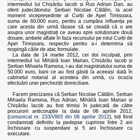
intermediul lui Chișărău Iacob și Rus Adrian Dan, au
oferit judecătorului Șerban Nicolae Cătălin, la acel
moment vicepreședinte al Curții de Apel Timișoara,
suma de 60.000 euro, pentru a cumpăra influența pe
care acesta din urmă lăsase să se creadă că o are
asupra unor magistrați ce aveau spre soluționare două
dosare, ambele aflate în faza recursului pe rolul Curții de
Apel Timișoara, respectiv pentru a-i determina să
respingă căile de atac formulate.
La data de 14 martie 2012, cei doi inculpați, prin
intermediul lui Mihăilă Ioan Marian, Chișărău Iacob și
Șerban Mihaela Ramona, i-au dat magistratului suma de
50.000 euro, bani ce au fost găsiți la aceeași dată în
cabinetul notarial al acesteia din urmă, cu ocazia
efectuării unei percheziții domiciliare.
Facem precizarea că Șerban Nicolae Cătălin, Șerban
Mihaela Ramona, Rus Adrian, Mihăilă Ioan Marian și
Chișărău Iacob au fost trimiși în judecată de către
procurorii anticorupție la data de 06 aprilie 2012,
(
comunicat nr. 233/VIII/3 din 06 aprilie 2012
), toți fiind
condamnați definitiv la pedepse cuprinse între 2 ani
închisoare cu suspendare și 5 ani închisoare cu
executare.