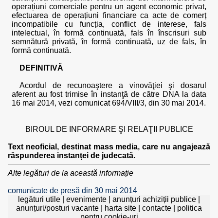
operațiuni comerciale pentru un agent economic privat,
efectuarea de operațiuni financiare ca acte de comerț
incompatibile cu funcția, conflict de interese, fals
intelectual, în formă continuată, fals în înscrisuri sub
semnătură privată, în formă continuată, uz de fals, în
formă continuată.
DEFINITIVĂ
Acordul de recunoaştere a vinovăţiei şi dosarul
aferent au fost trimise în instanţă de către DNA la data
16 mai 2014, vezi comunicat 694/VIII/3, din 30 mai 2014.
BIROUL DE INFORMARE ŞI RELAŢII PUBLICE
Text neoficial, destinat mass media, care nu angajează
răspunderea instanței de judecată.
Alte legături de la această informație
comunicate de presă din 30 mai 2014
legături utile
|
evenimente
|
anunțuri achiziții publice
|
anunțuri/posturi vacante
|
harta site
|
contacte
|
politica
pentru cookie-uri