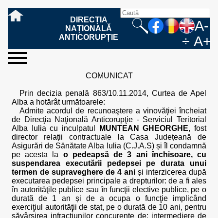
DIRECȚIA
A-
NAȚIONALĂ
ANTICORUPȚIE
÷
A+
sesizați-
despre
rezultatele
mass
informare
cooperare
Ce
Cum
Cum
Ce
Fazele
Ce
Care sunt
Cum
Cine
Cu ce
Sursele
Structura
Conducerea
Structuri
Cadrul
Resurse
Resurse
Integritate
Rapoarte
Hotărâri
Biroul de
Comunicate
Model de
Drept
Evenimente
Persoana
Model
Raportul
Legea
Protecția
Modalități
Programe
Evenimente
Cadrul legal
COMUNICAT
ne
noi
noastre
media
publică
internațională
înseamnă
sesizați
este
trebuie
procesului
urmează
drepturile și
sprijiniți
lucrează
se
de
teritoriale
legal
financiare
umane
instituțională
de
penale
informare
de presă
acreditare
la
responsabilă
solicitare
anual
544/2001
datelor
de
internaționale
internațional
fapta de
o faptă
protejat
să
penal
după ce
obligațiile
DNA
la DNA?
ocupă
informații
și achiziții
activitate
definitive
și relații
replică
cu
informații
privind
și norme
cu
contestare
Prin decizia penală 863/10.11.2014, Curtea de Apel
corupție
de
cel care
conțină o
sesizez
persoanelor
oferind
DNA?
ale DNA
publice
în cauze
publice -
informarea
în baza
aplicarea
de
caracter
a
Alba a hotărât următoarele:
corupție?
denunță?
sesizare?
o faptă
în procesul
date
de
Contacte
publică
Legii
Legii
aplicare
personal
răspunsului
Admite acordul de recunoaştere a vinovăţiei încheiat
de
penal?
despre
corupție
544/2001
544/2001
oferit în
de Direcţia Naţională Anticorupţie - Serviciul Teritorial
corupție?
posibile
baza Legii
Alba Iulia cu inculpatul
MUNTEAN GHEORGHE
, fost
fapte de
544/2001
director relații contractuale la Casa Județeană de
corupție?
Asigurări de Sănătate Alba Iulia (C.J.A.S) și îl condamnă
pe acesta la
o pedeapsă de 3 ani închisoare, cu
suspendarea executării pedepsei pe durata unui
termen de supraveghere de 4 ani
și interzicerea după
executarea pedepsei principale a drepturilor: de a fi ales
în autorităţile publice sau în funcţii elective publice, pe o
durată de 1 an și de a ocupa o funcţie implicând
exerciţiul autorităţii de stat, pe o durată de 10 ani, pentru
săvârșirea infracțiunilor concurente de: intermediere de