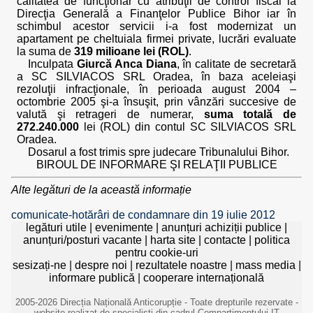
calitatea de funcţionar cu atribuţii de control fiscal la
Direcţia Generală a Finanţelor Publice Bihor iar în
schimbul acestor servicii i-a fost modernizat un
apartament pe cheltuiala firmei private, lucrări evaluate
la suma de
319 milioane lei (ROL)
.
Inculpata
Giurcă Anca Diana
, în calitate de secretară
a SC SILVIACOS SRL Oradea, în baza aceleiaşi
rezoluţii infracţionale, în perioada august 2004 –
octombrie 2005 şi-a însuşit, prin vânzări succesive de
valută şi retrageri de numerar,
suma totală de
272.240.000
lei (ROL) din contul SC SILVIACOS SRL
Oradea.
Dosarul a fost trimis spre judecare Tribunalului Bihor.
BIROUL DE INFORMARE ŞI RELAŢII PUBLICE
Alte legături de la această informație
comunicate-hotărâri de condamnare din 19 iulie 2012
legături utile
|
evenimente
|
anunțuri achiziții publice
|
anunțuri/posturi vacante
|
harta site
|
contacte
|
politica
pentru cookie-uri
sesizați-ne
|
despre noi
|
rezultatele noastre
|
mass media
|
informare publică
|
cooperare internațională
2005-2026 Direcția Națională Anticorupție - Toate drepturile rezervate -
website realizat de specialiști din cadrul Compartimentului IT