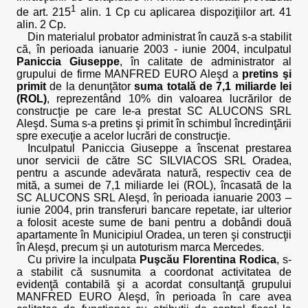
1
de art. 215
alin. 1 Cp cu aplicarea dispoziţiilor art. 41
alin. 2 Cp.
Din materialul probator administrat în cauză s-a stabilit
că, în perioada ianuarie 2003 - iunie 2004, inculpatul
Paniccia Giuseppe
, în calitate de administrator al
grupului de firme MANFRED EURO Aleşd a
pretins şi
primit
de la denunţător
suma totală de 7,1 miliarde lei
(ROL)
, reprezentând 10% din valoarea lucrărilor de
construcţie pe care le-a prestat SC ALUCONS SRL
Aleşd. Suma s-a pretins şi primit în schimbul încredinţării
spre execuţie a acelor lucrări de construcţie.
Inculpatul Paniccia Giuseppe a înscenat prestarea
unor servicii de către SC SILVIACOS SRL Oradea,
pentru a ascunde adevărata natură, respectiv cea de
mită, a sumei de 7,1 miliarde lei (ROL), încasată de la
SC ALUCONS SRL Aleşd, în perioada ianuarie 2003 –
iunie 2004, prin transferuri bancare repetate, iar ulterior
a folosit aceste sume de bani pentru a dobândi două
apartamente în Municipiul Oradea, un teren şi construcţii
în Aleşd, precum şi un autoturism marca Mercedes.
Cu privire la inculpata
Puşcău Florentina Rodica
, s-
a stabilit că susnumita a coordonat activitatea de
evidenţă contabilă şi a acordat consultanţă grupului
MANFRED EURO Aleşd, în perioada în care avea