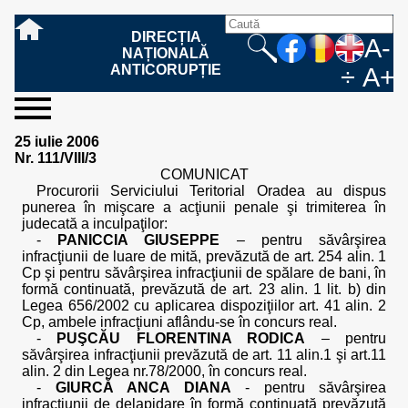
DIRECȚIA
A-
NAȚIONALĂ
ANTICORUPȚIE
÷
A+
sesizați-
despre
rezultatele
mass
informare
cooperare
Ce
Cum
Cum
Ce
Fazele
Ce
Care sunt
Cum
Cine
Cu ce
Sursele
Structura
Conducerea
Structuri
Cadrul
Resurse
Resurse
Integritate
Rapoarte
Hotărâri
Biroul de
Comunicate
Model de
Drept
Evenimente
Persoana
Model
Raportul
Legea
Protecția
Modalități
Programe
Evenimente
Cadrul legal
25 iulie 2006
ne
noi
noastre
media
publică
internațională
înseamnă
sesizați
este
trebuie
procesului
urmează
drepturile și
sprijiniți
lucrează
se
de
teritoriale
legal
financiare
umane
instituțională
de
penale
informare
de presă
acreditare
la
responsabilă
solicitare
anual
544/2001
datelor
de
internaționale
internațional
Nr. 111/VIII/3
fapta de
o faptă
protejat
să
penal
după ce
obligațiile
DNA
la DNA?
ocupă
informații
și achiziții
activitate
definitive
și relații
replică
cu
informații
privind
și norme
cu
contestare
COMUNICAT
corupție
de
cel care
conțină o
sesizez
persoanelor
oferind
DNA?
ale DNA
publice
în cauze
publice -
informarea
în baza
aplicarea
de
caracter
a
Procurorii Serviciului Teritorial Oradea au dispus
corupție?
denunță?
sesizare?
o faptă
în procesul
date
de
Contacte
publică
Legii
Legii
aplicare
personal
răspunsului
punerea în mişcare a acţiunii penale şi trimiterea în
de
penal?
despre
corupție
544/2001
544/2001
oferit în
judecată a inculpaţilor:
corupție?
posibile
baza Legii
-
PANICCIA GIUSEPPE
– pentru săvârşirea
fapte de
544/2001
infracţiunii de luare de mită, prevăzută de art. 254 alin. 1
corupție?
Cp şi pentru săvârşirea infracţiunii de spălare de bani, în
formă continuată, prevăzută de art. 23 alin. 1 lit. b) din
Legea 656/2002 cu aplicarea dispoziţiilor art. 41 alin. 2
Cp, ambele infracţiuni aflându-se în concurs real.
-
PUŞCĂU FLORENTINA RODICA
– pentru
săvârşirea infracţiunii prevăzută de art. 11 alin.1 şi art.11
alin. 2 din Legea nr.78/2000, în concurs real.
-
GIURCĂ ANCA DIANA
- pentru săvârşirea
infracţiunii de delapidare în formă continuată prevăzută