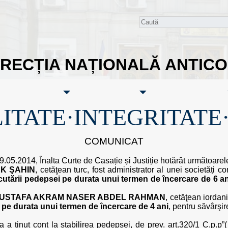
IRECȚIA NAȚIONALĂ ANTIC
ITATE·INTEGRITATE
COMUNICAT
9.05.2014, Înalta Curte de Casație și Justiție hotărât următoarel
K ŞAHIN
, cetăţean turc, fost administrator al unei societăți c
utării pedepsei pe durata unui termen de încercare de 6 an
MUSTAFA AKRAM NASER ABDEL RAHMAN
, cetăţean iordan
pe durata unui termen de încercare de 4 ani
, pentru săvârşir
nța a ținut cont la stabilirea pedepsei, de prev. art.320/1 C.p