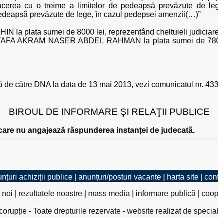
ducerea cu o treime a limitelor de pedeapsă prevăzute de lege
pedeapsă prevăzute de lege, în cazul pedepsei amenzii(…)”
 la plata sumei de 8000 lei, reprezentând cheltuieli judiciare
TAFA AKRAM NASER ABDEL RAHMAN la plata sumei de 7800 lei
cată de către DNA la data de 13 mai 2013, vezi comunicatul nr. 433
BIROUL DE INFORMARE ŞI RELAŢII PUBLICE
 care nu angajează răspunderea instanței de judecată.
nțuri achiziții publice
|
anunțuri/posturi vacante
|
harta site
|
con
 noi
|
rezultatele noastre
|
mass media
|
informare publică
|
coop
rupție - Toate drepturile rezervate - website realizat de specia