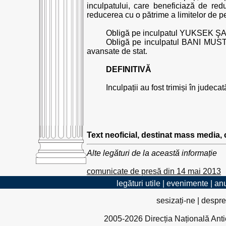
inculpatului, care beneficiază de re
reducerea cu o pătrime a limitelor de 
Obligă pe inculpatul YUKSEK ŞAHIN
Obligă pe inculpatul BANI MUS
avansate de stat.
DEFINITIVĂ
Inculpații au fost trimiși în jude
Text neoficial, destinat mass media,
Alte legături de la această informație
comunicate de presă din 14 mai 2013
legături utile
|
evenimente
|
anu
sesizați-ne
|
despre
2005-2026 Direcția Națională Antico