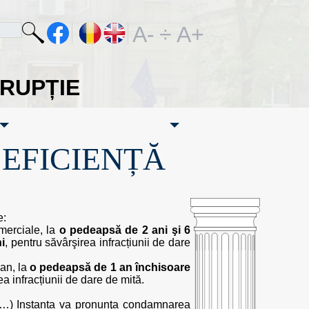
A-
÷
A+
ORUPȚIE
·EFICIENȚĂ
e:
omerciale, la
o pedeapsă de 2 ani şi 6
i
, pentru săvârşirea infracțiunii de dare
ian, la
o pedeapsă de 1 an închisoare
ea infracțiunii de dare de mită.
.p”(…) Instanța va pronunţa condamnarea