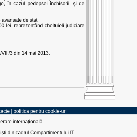
, în cazul pedepsei închisorii, şi de
 avansate de stat.
, reprezentând cheltuieli judiciare
/VIII/3 din 14 mai 2013.
tacte
|
politica pentru cookie-uri
erare internațională
liști din cadrul Compartimentului IT