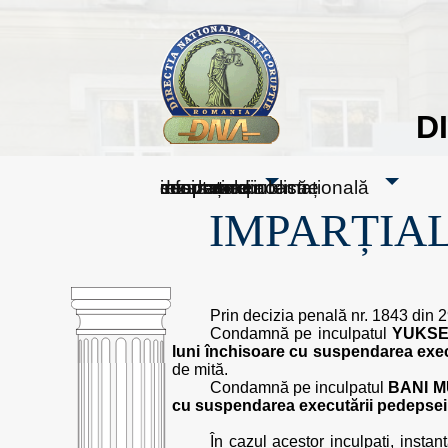
D
sesizați-ne
despre noi
rezultatele noastre
mass media
informare publică
cooperare internațională
IMPARȚIAL
Prin decizia penală nr. 1843 din 2
Condamnă pe inculpatul
YUKSE
luni închisoare cu suspendarea exec
de mită.
Condamnă pe inculpatul
BANI 
cu suspendarea executării pedepsei 
În cazul acestor inculpați, insta