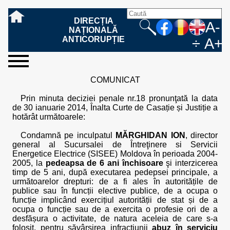
DIRECȚIA
A-
NAȚIONALĂ
ANTICORUPȚIE
÷
A+
sesizați-
despre
rezultatele
mass
informare
cooperare
Ce
Cum
Cum
Ce
Fazele
Ce
Care sunt
Cum
Cine
Cu ce
Sursele
Structura
Conducerea
Structuri
Cadrul
Resurse
Resurse
Integritate
Rapoarte
Hotărâri
Biroul de
Comunicate
Model de
Drept
Evenimente
Persoana
Model
Raportul
Legea
Protecția
Modalități
Programe
Evenimente
Cadrul legal
COMUNICAT
ne
noi
noastre
media
publică
internațională
înseamnă
sesizați
este
trebuie
procesului
urmează
drepturile și
sprijiniți
lucrează
se
de
teritoriale
legal
financiare
umane
instituțională
de
penale
informare
de presă
acreditare
la
responsabilă
solicitare
anual
544/2001
datelor
de
internaționale
internațional
fapta de
o faptă
protejat
să
penal
după ce
obligațiile
DNA
la DNA?
ocupă
informații
și achiziții
activitate
definitive
și relații
replică
cu
informații
privind
și norme
cu
contestare
Prin minuta deciziei penale nr.18 pronunţată la data
corupție
de
cel care
conțină o
sesizez
persoanelor
oferind
DNA?
ale DNA
publice
în cauze
publice -
informarea
în baza
aplicarea
de
caracter
a
de 30 ianuarie 2014, Înalta Curte de Casație și Justiție a
corupție?
denunță?
sesizare?
o faptă
în procesul
date
de
Contacte
publică
Legii
Legii
aplicare
personal
răspunsului
hotărât următoarele:
de
penal?
despre
corupție
544/2001
544/2001
oferit în
corupție?
posibile
baza Legii
Condamnă pe inculpatul
MĂRGHIDAN ION
, director
fapte de
544/2001
general al Sucursalei de Întreţinere si Servicii
corupție?
Energetice Electrice (SISEE) Moldova în perioada 2004-
2005, la
pedeapsa de 6 ani închisoare
şi interzicerea
timp de 5 ani, după executarea pedepsei principale, a
următoarelor drepturi: de a fi ales în autoritățile de
publice sau în funcții elective publice, de a ocupa o
funcție implicând exercițiul autorității de stat și de a
ocupa o funcție sau de a exercita o profesie ori de a
desfășura o activitate, de natura aceleia de care s-a
folosit, pentru săvârșirea infracțiunii
abuz în serviciu