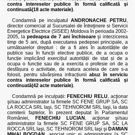
contra intereselor publice în formă calificată şi
continuată(18 acte materiale)
.
Condamnă pe inculpatul
ANDRONACHE PETRU
,
director comercial al Sucursalei de Întreţinere si Servicii
Energetice Electrice (SISEE) Moldova în perioada 2002-
2005, la
pedeapsa de 7 ani închisoare
şi interzicerea
timp de 5 ani, după executarea pedepsei principale, a
următoarelor drepturi : de a fi ales în autoritățile de
publice sau în funcții elective publice, de a ocupa o
funcție implicând exercițiul autorității de stat și de a
ocupa o funcție sau de a exercita o profesie ori de a
desfășura o activitate, de natura aceleia de care s-a
folosit, pentru săvârșirea infracțiunii
abuz în serviciu
contra intereselor publice în formă calificată şi
continuată(42 acte materiale)
.
Condamnă pe inculpații:
FENECHIU RELU
, acţionar
şi/sau administrator la firmele SC FENE GRUP SA, SC
LA ROCCA SRL Iaşi, SC TEHNOROM SRL Iaşi, la data
comiterii faptelor, în prezent deputat în Parlamentul
României,
FENECHIU LUCIAN
, acţionar şi/sau
administrator la firmele SC FENE GRUP SA, SC LA
ROCCA SRL Iaşi, SC TEHNOROM SRL Iaşi şi
DAMIAN
MIHAI BOGDAN
, asociat unic şi administrator la SC