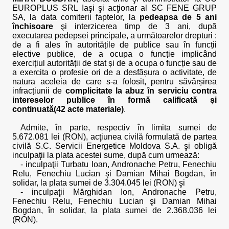
EUROPLUS SRL Iaşi şi acţionar al SC FENE GRUP
SA, la data comiterii faptelor, la
pedeapsa de 5 ani
închisoare
şi interzicerea timp de 3 ani, după
executarea pedepsei principale, a următoarelor drepturi :
de a fi ales în autoritățile de publice sau în funcții
elective publice, de a ocupa o funcție implicând
exercițiul autorității de stat și de a ocupa o funcție sau de
a exercita o profesie ori de a desfășura o activitate, de
natura aceleia de care s-a folosit, pentru săvârșirea
infracțiunii de
complicitate la abuz în serviciu contra
intereselor publice în formă calificată şi
continuată(42 acte materiale)
.
Admite, în parte, respectiv în limita sumei de
5.672.081 lei (RON), acţiunea civilă formulată de partea
civilă S.C. Servicii Energetice Moldova S.A. şi obligă
inculpaţii la plata acestei sume, după cum urmează:
- inculpaţii Turbatu Ioan, Andronache Petru, Fenechiu
Relu, Fenechiu Lucian şi Damian Mihai Bogdan, în
solidar, la plata sumei de 3.304.045 lei (RON) şi
- inculpaţii Mărghidan Ion, Andronache Petru,
Fenechiu Relu, Fenechiu Lucian şi Damian Mihai
Bogdan, în solidar, la plata sumei de 2.368.036 lei
(RON).