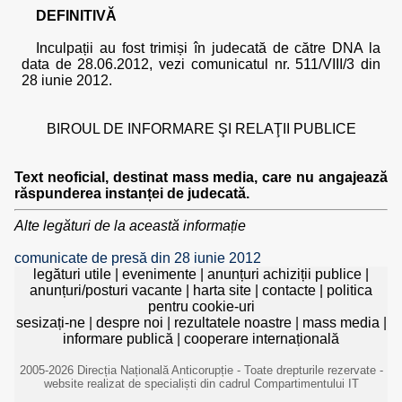
DEFINITIVĂ
Inculpații au fost trimiși în judecată de către DNA la
data de 28.06.2012, vezi comunicatul nr. 511/VIII/3 din
28 iunie 2012.
BIROUL DE INFORMARE ŞI RELAŢII PUBLICE
Text neoficial, destinat mass media, care nu angajează
răspunderea instanței de judecată.
Alte legături de la această informație
comunicate de presă din 28 iunie 2012
legături utile
|
evenimente
|
anunțuri achiziții publice
|
anunțuri/posturi vacante
|
harta site
|
contacte
|
politica
pentru cookie-uri
sesizați-ne
|
despre noi
|
rezultatele noastre
|
mass media
|
informare publică
|
cooperare internațională
2005-2026 Direcția Națională Anticorupție - Toate drepturile rezervate -
website realizat de specialiști din cadrul Compartimentului IT