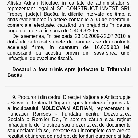
Alistar Adrian Nicolae, în calitate de administrator și
reprezentant legal al SC CONSTRUCT INVEST SRL
Trebeș, județul Bacău, la diferite intervale de timp, a
omis evidențierea în actele contabile a 33 de operațiuni
comerciale efectuate, cauzând un prejudiciu în dauna
bugetului de stat în sumă de 5.409.822 lei.
De asemenea, în perioada 23.10.2009-22.07.2010 a
dobândit și folosit sumele de bani retrase din conturile
aceleiași firme, în cuantum de 16.635.933 lei,
cunoscând că aceștia provin din săvârșirea unei
infracțiuni de evaziune fiscală.
Dosarul a fost trimis spre judecare la Tribunalul
Bacău
.
9. Procurorii din cadrul Direcției Naționale Anticorupție
- Serviciul Teritorial Cluj au dispus trimiterea în judecată
a inculpatului
MOLDOVAN ADRIAN
, reprezentant al
Fundației Ramses - Fundația pentru Dezvoltarea
Socială a Romilor Dej, în sarcina căruia s-au reținut
infracțiunile de folosirea sau prezentarea de documente
sau declarații false, inexacte sau incomplete care are ca
rezultat obținerea pe nedrept de fonduri europene și fals