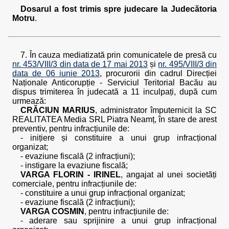
Dosarul a fost trimis spre judecare la Judecătoria
Motru
.
7. În cauza mediatizată prin comunicatele de presă cu
nr. 453/VIII/3 din data de 17 mai 2013
și
nr. 495/VIII/3 din
data de 06 iunie 2013
, procurorii din cadrul Direcției
Naționale Anticorupție - Serviciul Teritorial Bacău au
dispus trimiterea în judecată a 11 inculpați, după cum
urmează:
CRĂCIUN MARIUS
, administrator împuternicit la SC
REALITATEA Media SRL Piatra Neamț, în stare de arest
preventiv, pentru infracțiunile de:
- inițiere și constituire a unui grup infracțional
organizat;
- evaziune fiscală (2 infracțiuni);
- instigare la evaziune fiscală;
VARGA FLORIN - IRINEL
, angajat al unei societăți
comerciale, pentru infracțiunile de:
- constituire a unui grup infracțional organizat;
- evaziune fiscală (2 infracțiuni);
VARGA COSMIN
, pentru infracțiunile de:
- aderare sau sprijinire a unui grup infracțional