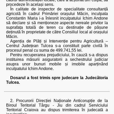
procedeze în același sens.
În calitate de inspector de specialitate consultanță
agricolă în cadrul Primăriei orașului Măcin, inculpata
Constantin Maria i-a înlesnit inculpatului Ichim Andone
să declare și să menționeze aspecte nereale privitor la
suprafața totală de teren cu destinație de pășune
deținută în proprietate de către Consiliul local al orașului
Măcin.
Agenția de Plăți și Intervenție pentru Agricultură –
Centrul Județean Tulcea s-a constituit parte civilă în
procesul penal cu suma de 499.741,55 lei.
Pentru recuperarea prejudiciului, în cauză s-a dispus
instituirea măsurii asiguratorii a sechestrului judiciar
asupra unor bunuri mobile și imobile aparținând
inculpatului Ichim Andone.
Dosarul a fost trimis spre judecare la Judecătoria
Tulcea.
2. Procurorii Direcției Naționale Anticorupție de la
Biroul Teritorial Târgu - Jiu din cadrul Serviciului
Teritorial Craiova au dispus trimiterea în judecată a