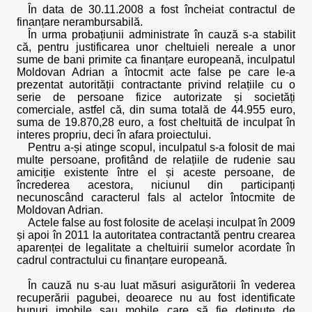
În data de 30.11.2008 a fost încheiat contractul de
finanțare nerambursabilă.
În urma probațiunii administrate în cauză s-a stabilit
că, pentru justificarea unor cheltuieli nereale a unor
sume de bani primite ca finanțare europeană, inculpatul
Moldovan Adrian a întocmit acte false pe care le-a
prezentat autorității contractante privind relațiile cu o
serie de persoane fizice autorizate și societăți
comerciale, astfel că, din suma totală de 44.955 euro,
suma de 19.870,28 euro, a fost cheltuită de inculpat în
interes propriu, deci în afara proiectului.
Pentru a-și atinge scopul, inculpatul s-a folosit de mai
multe persoane, profitând de relațiile de rudenie sau
amiciție existente între el și aceste persoane, de
încrederea acestora, niciunul din participanți
necunoscând caracterul fals al actelor întocmite de
Moldovan Adrian.
Actele false au fost folosite de același inculpat în 2009
și apoi în 2011 la autoritatea contractantă pentru crearea
aparenței de legalitate a cheltuirii sumelor acordate în
cadrul contractului cu finanțare europeană.
În cauză nu s-au luat măsuri asigurătorii în vederea
recuperării pagubei, deoarece nu au fost identificate
bunuri imobile sau mobile care să fie deținute de