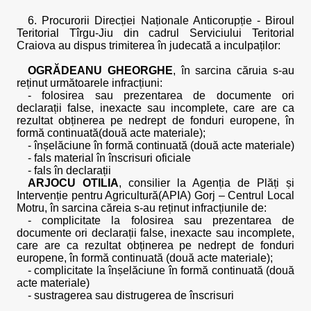
6. Procurorii Direcției Naționale Anticorupție - Biroul
Teritorial Tîrgu-Jiu din cadrul Serviciului Teritorial
Craiova au dispus trimiterea în judecată a inculpaților:
OGRĂDEANU GHEORGHE
, în sarcina căruia s-au
reținut următoarele infracțiuni:
- folosirea sau prezentarea de documente ori
declarații false, inexacte sau incomplete, care are ca
rezultat obținerea pe nedrept de fonduri europene, în
formă continuată(două acte materiale);
- înșelăciune în formă continuată (două acte materiale)
- fals material în înscrisuri oficiale
- fals în declarații
ARJOCU OTILIA
, consilier la Agenția de Plăți și
Intervenție pentru Agricultură(APIA) Gorj – Centrul Local
Motru, în sarcina căreia s-au reținut infracțiunile de:
- complicitate la folosirea sau prezentarea de
documente ori declarații false, inexacte sau incomplete,
care are ca rezultat obținerea pe nedrept de fonduri
europene, în formă continuată (două acte materiale);
- complicitate la înșelăciune în formă continuată (două
acte materiale)
- sustragerea sau distrugerea de înscrisuri