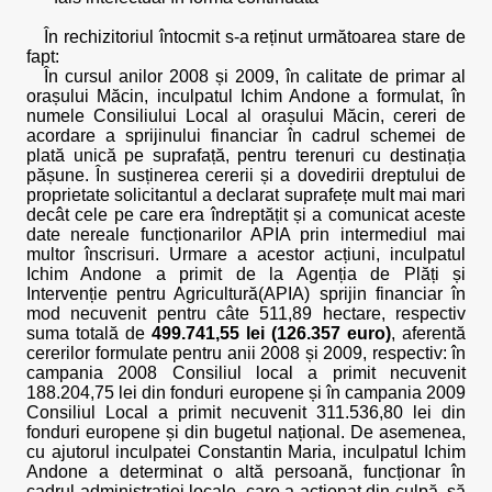
În rechizitoriul întocmit s-a reținut următoarea stare de
fapt:
În cursul anilor 2008 și 2009, în calitate de primar al
orașului Măcin, inculpatul Ichim Andone a formulat, în
numele Consiliului Local al orașului Măcin, cereri de
acordare a sprijinului financiar în cadrul schemei de
plată unică pe suprafață, pentru terenuri cu destinația
pășune. În susținerea cererii și a dovedirii dreptului de
proprietate solicitantul a declarat suprafețe mult mai mari
decât cele pe care era îndreptățit și a comunicat aceste
date nereale funcționarilor APIA prin intermediul mai
multor înscrisuri. Urmare a acestor acțiuni, inculpatul
Ichim Andone a primit de la Agenția de Plăți și
Intervenție pentru Agricultură(APIA) sprijin financiar în
mod necuvenit pentru câte 511,89 hectare, respectiv
suma totală de
499.741,55 lei (126.357 euro)
, aferentă
cererilor formulate pentru anii 2008 și 2009, respectiv: în
campania 2008 Consiliul local a primit necuvenit
188.204,75 lei din fonduri europene și în campania 2009
Consiliul Local a primit necuvenit 311.536,80 lei din
fonduri europene și din bugetul național. De asemenea,
cu ajutorul inculpatei Constantin Maria, inculpatul Ichim
Andone a determinat o altă persoană, funcționar în
cadrul administrației locale, care a acționat din culpă, să