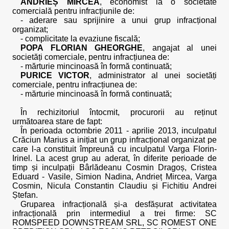
ANDRIEȘ MIRCEA
, economist la o societate
comercială pentru infracțiunile de:
- aderare sau sprijinire a unui grup infracțional
organizat;
- complicitate la evaziune fiscală;
POPA FLORIAN GHEORGHE
, angajat al unei
societăți comerciale, pentru infracțiunea de:
- mărturie mincinoasă în formă continuată;
PURICE VICTOR
, administrator al unei societăți
comerciale, pentru infracțiunea de:
- mărturie mincinoasă în formă continuată;
În rechizitoriul întocmit, procurorii au reținut
următoarea stare de fapt:
În perioada octombrie 2011 - aprilie 2013, inculpatul
Crăciun Marius a inițiat un grup infracțional organizat pe
care l-a constituit împreună cu inculpatul Varga Florin-
Irinel. La acest grup au aderat, în diferite perioade de
timp și inculpații Bârlădeanu Cosmin Dragoș, Cristea
Eduard - Vasile, Simion Nadina, Andrieț Mircea, Varga
Cosmin, Nicula Constantin Claudiu și Fichitiu Andrei
Ștefan.
Gruparea infracțională și-a desfășurat activitatea
infracțională prin intermediul a trei firme: SC
ROMSPEED DOWNSTREAM SRL, SC ROMEST ONE