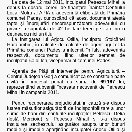
La data de 12 mai 2011, inculpatul Petrescu Mihail a
depus la dosarul cererii de finanțare înaintat Centrului
Local Motru al APIA o adeverință eliberată de Primăria
comunei Padeș, cunoscând că acest document atestă
fapte și împrejurări necorespunzătoare adevărului cu
privire la suprafața de 42 hectare teren pe care nu o
deținea cu nici un titlu.
La instigarea lui Arjocu Otilia, inculpatul Stoicănel
Haralambie, în calitate de calitate de agent agricol la
Primăria comunei Padeș a întocmit, în fals, adeverința
respectivă, documentul fiind ulterior semnat de
inculpatul Băloi Ion, viceprimar al comunei Padeș.
Agenția de Plăți și Intervenție pentru Agricultură –
Centrul Județean Gorj a comunicat că se constituie parte
civilă în procesul penal cu suma de
69.167 lei
,
reprezentând subvenții încasate necuvenit de Petrescu
Mihail în campania 2011.
Pentru recuperarea prejudiciului, în cauză s-a dispus
luarea măsurilor asigurătorii de indisponibilizare a unor
sume de bani din conturile inculpaților Petrescu Delia
(fostă Mercioiu) și Petrescu Mihail și s-a dispus
instituirea sechestrului asigurător asupra unor bunuri
mobile și imobile aparținând inculpatei Arjocu Otilia și