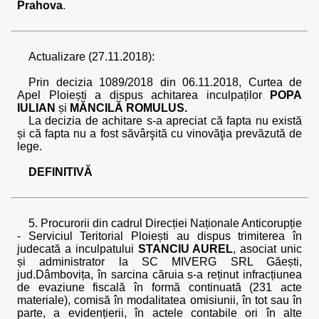
Prahova
.
Actualizare (27.11.2018):
Prin decizia 1089/2018 din 06.11.2018, Curtea de
Apel Ploiești a dispus achitarea inculpaților
POPA
IULIAN
și
MĂNCILĂ ROMULUS.
La decizia de achitare s-a apreciat că fapta nu există
și că fapta nu a fost săvârşită cu vinovăţia prevăzută de
lege.
DEFINITIVĂ
5. Procurorii din cadrul Direcției Naționale Anticorupție
- Serviciul Teritorial Ploiești au dispus trimiterea în
judecată a inculpatului
STANCIU AUREL
, asociat unic
și administrator la SC MIVERG SRL Găești,
jud.Dâmbovița, în sarcina căruia s-a reținut infracțiunea
de evaziune fiscală în formă continuată (231 acte
materiale), comisă în modalitatea omisiunii, în tot sau în
parte, a evidențierii, în actele contabile ori în alte