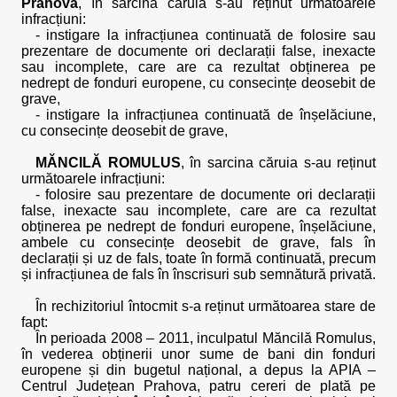
Prahova
, în sarcina căruia s-au reținut următoarele
infracțiuni:
- instigare la infracțiunea continuată de folosire sau
prezentare de documente ori declarații false, inexacte
sau incomplete, care are ca rezultat obținerea pe
nedrept de fonduri europene, cu consecințe deosebit de
grave,
- instigare la infracțiunea continuată de înșelăciune,
cu consecințe deosebit de grave,
MĂNCILĂ ROMULUS
, în sarcina căruia s-au reținut
următoarele infracțiuni:
- folosire sau prezentare de documente ori declarații
false, inexacte sau incomplete, care are ca rezultat
obținerea pe nedrept de fonduri europene, înșelăciune,
ambele cu consecințe deosebit de grave, fals în
declarații și uz de fals, toate în formă continuată, precum
și infracțiunea de fals în înscrisuri sub semnătură privată.
În rechizitoriul întocmit s-a reținut următoarea stare de
fapt:
În perioada 2008 – 2011, inculpatul Măncilă Romulus,
în vederea obținerii unor sume de bani din fonduri
europene și din bugetul național, a depus la APIA –
Centrul Județean Prahova, patru cereri de plată pe