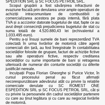
SPEDITION SRL și SC FOCUS PETROIL SRL.
Scopul grupării a fost săvârșirea infracțiunii de
evaziune fiscală prin derularea unor ample operațiuni de
achiziții intracomunitare de combustibili și
comercializarea acestora pe piața internă, fără plata
TVA și a accizelor datorate bugetului de stat, fapte ce au
avut drept consecință prejudicierea bugetului de stat cu
suma totală de 4.520.880,43 lei (echivalentul a
1.033.495 euro).
Pentru a-și însuși sumele de bani reprezentând TVA
colectată în urma livrărilor de motorină către agenți
comerciali din țară, au fost înregistrate în contabilitatea
societăților folosite de grupare, facturi de achiziție fictive
sau alte operațiuni fictive, respectiv creditarea
societăților cu sume importante de bani și retragerea
ulterioară de numerar din conturile societății cu diferite
justificări nereale.
Inculpații Popa Florian Gheorghe și Purice Victor, în
cursul procesului penal au făcut afirmații
necorespunzătoare adevărului atât cu privire la relațiile
comerciale derulate cu SC ROMEST ONE
ESPEDITION SRL și SC FOCUS PETROIL SRL, cât și
cu privire la persoanele din cadrul societăților partenere
cu care au ținut legătura și cu care au negociat livrările
de motorină.