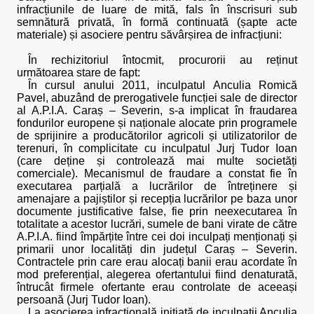
infracțiunile de luare de mită, fals în înscrisuri sub
semnătură privată, în formă continuată (șapte acte
materiale) și asociere pentru săvârșirea de infracțiuni:
În rechizitoriul întocmit, procurorii au reținut
următoarea stare de fapt:
În cursul anului 2011, inculpatul Anculia Romică
Pavel, abuzând de prerogativele funcției sale de director
al A.P.I.A. Caraș – Severin, s-a implicat în fraudarea
fondurilor europene și naționale alocate prin programele
de sprijinire a producătorilor agricoli și utilizatorilor de
terenuri, în complicitate cu inculpatul Jurj Tudor Ioan
(care deține și controlează mai multe societăți
comerciale). Mecanismul de fraudare a constat fie în
executarea parțială a lucrărilor de întreținere și
amenajare a pajiștilor și recepția lucrărilor pe baza unor
documente justificative false, fie prin neexecutarea în
totalitate a acestor lucrări, sumele de bani virate de către
A.P.I.A. fiind împărțite între cei doi inculpați menționați și
primarii unor localități din județul Caraș – Severin.
Contractele prin care erau alocați banii erau acordate în
mod preferențial, alegerea ofertantului fiind denaturată,
întrucât firmele ofertante erau controlate de aceeași
persoană (Jurj Tudor Ioan).
La asocierea infracțională inițiată de inculpații Anculia