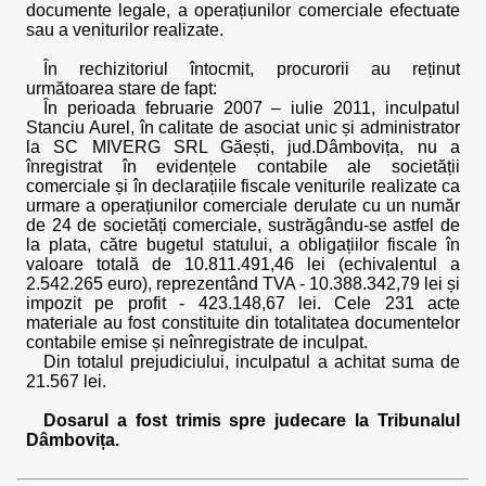
documente legale, a operațiunilor comerciale efectuate
sau a veniturilor realizate.
În rechizitoriul întocmit, procurorii au reținut
următoarea stare de fapt:
În perioada februarie 2007 – iulie 2011, inculpatul
Stanciu Aurel, în calitate de asociat unic și administrator
la SC MIVERG SRL Găești, jud.Dâmbovița, nu a
înregistrat în evidențele contabile ale societății
comerciale și în declarațiile fiscale veniturile realizate ca
urmare a operațiunilor comerciale derulate cu un număr
de 24 de societăți comerciale, sustrăgându-se astfel de
la plata, către bugetul statului, a obligațiilor fiscale în
valoare totală de 10.811.491,46 lei (echivalentul a
2.542.265 euro), reprezentând TVA - 10.388.342,79 lei și
impozit pe profit - 423.148,67 lei. Cele 231 acte
materiale au fost constituite din totalitatea documentelor
contabile emise și neînregistrate de inculpat.
Din totalul prejudiciului, inculpatul a achitat suma de
21.567 lei.
Dosarul a fost trimis spre judecare la Tribunalul
Dâmbovița.