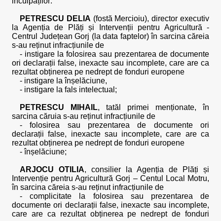
inculpaților:
PETRESCU DELIA
(fostă Mercioiu), director executiv
la Agenția de Plăți și Intervenții pentru Agricultură -
Centrul Județean Gorj (la data faptelor) în sarcina căreia
s-au reținut infracțiunile de
- instigare la folosirea sau prezentarea de documente
ori declarații false, inexacte sau incomplete, care are ca
rezultat obținerea pe nedrept de fonduri europene
- instigare la înșelăciune,
- instigare la fals intelectual;
PETRESCU MIHAIL
, tatăl primei menționate, în
sarcina căruia s-au reținut infracțiunile de
- folosirea sau prezentarea de documente ori
declarații false, inexacte sau incomplete, care are ca
rezultat obținerea pe nedrept de fonduri europene
- înșelăciune;
ARJOCU OTILIA
, consilier la Agenția de Plăți și
Intervenție pentru Agricultură Gorj – Centul Local Motru,
în sarcina căreia s-au reținut infracțiunile de
- complicitate la folosirea sau prezentarea de
documente ori declarații false, inexacte sau incomplete,
care are ca rezultat obținerea pe nedrept de fonduri