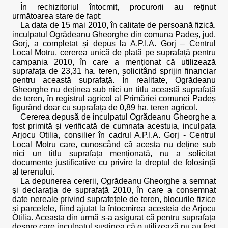
În rechizitoriul întocmit, procurorii au reținut
următoarea stare de fapt:
La data de 15 mai 2010, în calitate de persoană fizică,
inculpatul Ogrădeanu Gheorghe din comuna Padeș, jud.
Gorj, a completat și depus la A.P.I.A. Gorj – Centrul
Local Motru, cererea unică de plată pe suprafață pentru
campania 2010, în care a menționat că utilizează
suprafața de 23,31 ha. teren, solicitând sprijin financiar
pentru această suprafață. În realitate, Ogrădeanu
Gheorghe nu deținea sub nici un titlu această suprafață
de teren, în registrul agricol al Primăriei comunei Padeș
figurând doar cu suprafața de 0,89 ha. teren agricol.
Cererea depusă de inculpatul Ogrădeanu Gheorghe a
fost primită și verificată de cumnata acestuia, inculpata
Arjocu Otilia, consilier în cadrul A.P.I.A. Gorj - Centrul
Local Motru care, cunoscând că acesta nu deține sub
nici un titlu suprafața menționată, nu a solicitat
documente justificative cu privire la dreptul de folosință
al terenului.
La depunerea cererii, Ogrădeanu Gheorghe a semnat
și declarația de suprafață 2010, în care a consemnat
date nereale privind suprafețele de teren, blocurile fizice
și parcelele, fiind ajutat la întocmirea acesteia de Arjocu
Otilia. Aceasta din urmă s-a asigurat că pentru suprafața
despre care inculpatul susținea că o utilizează nu au fost