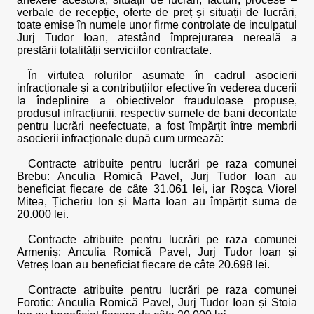
verbale de recepție, oferte de preț și situații de lucrări,
toate emise în numele unor firme controlate de inculpatul
Jurj Tudor Ioan, atestând împrejurarea nereală a
prestării totalității serviciilor contractate.
În virtutea rolurilor asumate în cadrul asocierii
infracționale și a contribuțiilor efective în vederea ducerii
la îndeplinire a obiectivelor frauduloase propuse,
produsul infracțiunii, respectiv sumele de bani decontate
pentru lucrări neefectuate, a fost împărțit între membrii
asocierii infracționale după cum urmează:
Contracte atribuite pentru lucrări pe raza comunei
Brebu: Anculia Romică Pavel, Jurj Tudor Ioan au
beneficiat fiecare de câte 31.061 lei, iar Roșca Viorel
Mitea, Țicheriu Ion și Marta Ioan au împărțit suma de
20.000 lei.
Contracte atribuite pentru lucrări pe raza comunei
Armeniș: Anculia Romică Pavel, Jurj Tudor Ioan și
Vetreș Ioan au beneficiat fiecare de câte 20.698 lei.
Contracte atribuite pentru lucrări pe raza comunei
Forotic: Anculia Romică Pavel, Jurj Tudor Ioan și Stoia