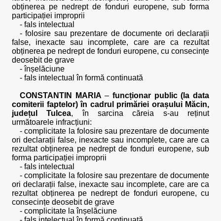
obținerea pe nedrept de fonduri europene, sub forma
participației improprii
- fals intelectual
- folosire sau prezentare de documente ori declarații
false, inexacte sau incomplete, care are ca rezultat
obținerea pe nedrept de fonduri europene, cu consecințe
deosebit de grave
- înșelăciune
- fals intelectual în formă continuată
CONSTANTIN MARIA
–
funcționar public (la data
comiterii faptelor) în cadrul primăriei orașului Măcin,
județul Tulcea
, în sarcina căreia s-au reținut
următoarele infracțiuni:
- complicitate la folosire sau prezentare de documente
ori declarații false, inexacte sau incomplete, care are ca
rezultat obținerea pe nedrept de fonduri europene, sub
forma participației improprii
- fals intelectual
- complicitate la folosire sau prezentare de documente
ori declarații false, inexacte sau incomplete, care are ca
rezultat obținerea pe nedrept de fonduri europene, cu
consecințe deosebit de grave
- complicitate la înșelăciune
- fals intelectual în formă continuată