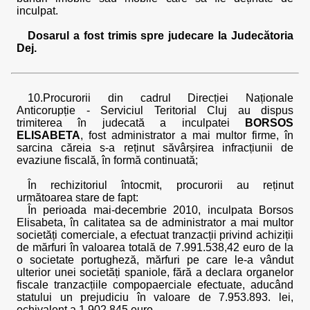
inculpat.
Dosarul a fost trimis spre judecare la Judecătoria
Dej.
10.Procurorii din cadrul Direcției Naționale
Anticorupție - Serviciul Teritorial Cluj au dispus
trimiterea în judecată a inculpatei
BORSOS
ELISABETA
, fost administrator a mai multor firme, în
sarcina căreia s-a reținut săvârșirea infracțiunii de
evaziune fiscală, în formă continuată;
În rechizitoriul întocmit, procurorii au reținut
următoarea stare de fapt:
În perioada mai-decembrie 2010, inculpata Borsos
Elisabeta, în calitatea sa de administrator a mai multor
societăți comerciale, a efectuat tranzacții privind achiziții
de mărfuri în valoarea totală de 7.991.538,42 euro de la
o societate portugheză, mărfuri pe care le-a vândut
ulterior unei societăți spaniole, fără a declara organelor
fiscale tranzacțiile compopaerciale efectuate, aducând
statului un prejudiciu în valoare de 7.953.893. lei,
echivalent a 1.902.845 euro.