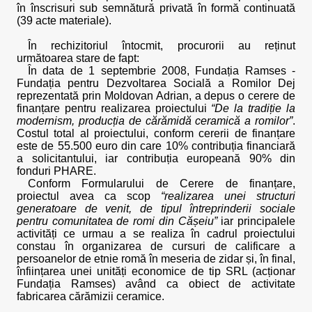
în înscrisuri sub semnătură privată în formă continuată
(39 acte materiale).
În rechizitoriul întocmit, procurorii au reținut
următoarea stare de fapt:
În data de 1 septembrie 2008, Fundația Ramses -
Fundația pentru Dezvoltarea Socială a Romilor Dej
reprezentată prin Moldovan Adrian, a depus o cerere de
finanțare pentru realizarea proiectului
“De la tradiție la
modernism, producția de cărămidă ceramică a romilor”
.
Costul total al proiectului, conform cererii de finanțare
este de 55.500 euro din care 10% contribuția financiară
a solicitantului, iar contribuția europeană 90% din
fonduri PHARE.
Conform Formularului de Cerere de finanțare,
proiectul avea ca scop
“realizarea unei structuri
generatoare de venit, de tipul întreprinderii sociale
pentru comunitatea de romi din Cășeiu”
iar principalele
activități ce urmau a se realiza în cadrul proiectului
constau în organizarea de cursuri de calificare a
persoanelor de etnie romă în meseria de zidar și, în final,
înființarea unei unități economice de tip SRL (acționar
Fundația Ramses) având ca obiect de activitate
fabricarea cărămizii ceramice.