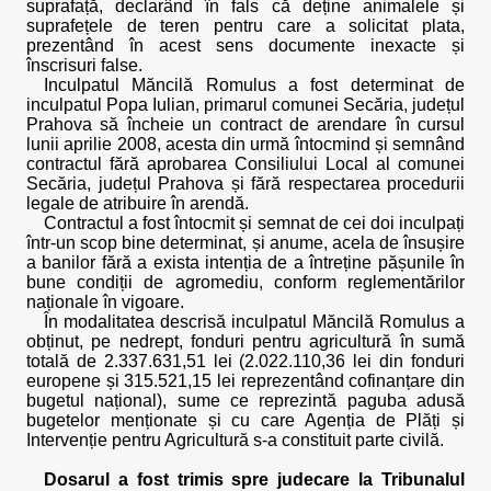
suprafață, declarând în fals că deține animalele și
suprafețele de teren pentru care a solicitat plata,
prezentând în acest sens documente inexacte și
înscrisuri false.
Inculpatul Măncilă Romulus a fost determinat de
inculpatul Popa Iulian, primarul comunei Secăria, județul
Prahova să încheie un contract de arendare în cursul
lunii aprilie 2008, acesta din urmă întocmind și semnând
contractul fără aprobarea Consiliului Local al comunei
Secăria, județul Prahova și fără respectarea procedurii
legale de atribuire în arendă.
Contractul a fost întocmit și semnat de cei doi inculpați
într-un scop bine determinat, și anume, acela de însușire
a banilor fără a exista intenția de a întreține pășunile în
bune condiții de agromediu, conform reglementărilor
naționale în vigoare.
În modalitatea descrisă inculpatul Măncilă Romulus a
obținut, pe nedrept, fonduri pentru agricultură în sumă
totală de 2.337.631,51 lei (2.022.110,36 lei din fonduri
europene și 315.521,15 lei reprezentând cofinanțare din
bugetul național), sume ce reprezintă paguba adusă
bugetelor menționate și cu care Agenția de Plăți și
Intervenție pentru Agricultură s-a constituit parte civilă.
Dosarul a fost trimis spre judecare la Tribunalul