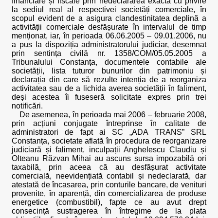
financiare și fiscale prin nedeclararea exactă cu privire
la sediul real al respectivei societăți comerciale, în
scopul evident de a asigura clandestinitatea deplină a
activității comerciale desfășurate în intervalul de timp
menționat, iar, în perioada 06.06.2005 – 09.01.2006, nu
a pus la dispoziția administratorului judiciar, desemnat
prin sentința civilă nr. 1358/COM/05.05.2005 a
Tribunalului Constanța, documentele contabile ale
societății, lista tuturor bunurilor din patrimoniu și
declarația din care să rezulte intenția de a reorganiza
activitatea sau de a lichida averea societății în faliment,
deși acestea îi fuseseră solicitate expres prin trei
notificări.
De asemenea, în perioada mai 2006 – februarie 2008,
prin acțiuni conjugate întreprinse în calitate de
administratori de fapt ai SC „ADA TRANS” SRL
Constanța, societate aflată în procedura de reorganizare
judiciară și faliment, inculpații Anghelescu Claudiu și
Olteanu Răzvan Mihai au ascuns sursa impozabilă ori
taxabilă, prin aceea că au desfășurat activitate
comercială, neevidențiată contabil și nedeclarată, dar
atestată de încasarea, prin conturile bancare, de venituri
provenite, în aparență, din comercializarea de produse
energetice (combustibil), fapte ce au avut drept
consecință sustragerea în întregime de la plata