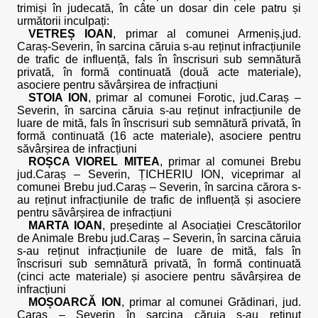
trimiși în judecată, în câte un dosar din cele patru și
următorii inculpați:
VETREȘ IOAN
, primar al comunei Armeniș,jud.
Caraș-Severin, în sarcina căruia s-au reținut infracțiunile
de trafic de influență, fals în înscrisuri sub semnătură
privată, în formă continuată (două acte materiale),
asociere pentru săvârșirea de infracțiuni
STOIA ION
, primar al comunei Forotic, jud.Caraș –
Severin, în sarcina căruia s-au reținut infracțiunile de
luare de mită, fals în înscrisuri sub semnătură privată, în
formă continuată (16 acte materiale), asociere pentru
săvârșirea de infracțiuni
ROȘCA VIOREL MITEA
, primar al comunei Brebu
jud.Caraș – Severin, ȚICHERIU ION, viceprimar al
comunei Brebu jud.Caraș – Severin, în sarcina cărora s-
au reținut infracțiunile de trafic de influență și asociere
pentru săvârșirea de infracțiuni
MARTA IOAN
, președinte al Asociației Crescătorilor
de Animale Brebu jud.Caraș – Severin, în sarcina căruia
s-au reținut infracțiunile de luare de mită, fals în
înscrisuri sub semnătură privată, în formă continuată
(cinci acte materiale) și asociere pentru săvârșirea de
infracțiuni
MOȘOARCĂ ION
, primar al comunei Grădinari, jud.
Caraș – Severin în sarcina căruia s-au reținut