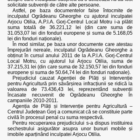
solicitate subvenții de către alte persoane.
Astfel, pe baza documentelor false întocmite de
inculpatul Ogrădeanu Gheorghe cu ajutorul inculpatei
Arjocu Otilia, A.P.I.A. Gorj-Centrul Local Motru i-a plătit
suma totală de 36.221,12 lei (din care suma de
31.053,07 lei din fonduri europene și suma de 5.168,05
lei din fonduri naționale).
În mod similar, pe baza unor documente care atestau
împrejurări nereale, inculpatul Ogrădeanu Gheorghe a
obținut în cursul anului 2011 de la A.P.I.A. Gorj-Centrul
Local Motru, cu ajutorul lui Arjocu Otilia, suma de
37.215,31 lei (din care suma de 32.150,57 lei din fonduri
europene și suma de 50.64,74 lei din fonduri naționale).
Prejudiciul cauzat Agenției de Plăți și Intervenție
pentru Agricultură prin săvârșirea infracțiunii se ridică la
valoarea de 73.436,43 lei, reprezentând subvenții
încasate necuvenit de Ogrădeanu Gheorghe în
campaniile 2010-2011.
Agenția de Plăți și Intervenție pentru Agricultură –
Centrul Județean Gorj a comunicat că se constituie parte
civilă în procesul penal cu suma respectivă.
Pentru recuperarea prejudiciului s-a dispus instituirea
sechestrului asigurător asupra unor bunuri mobile și
imobile aparținând inculpatei Arjocu Otilia.