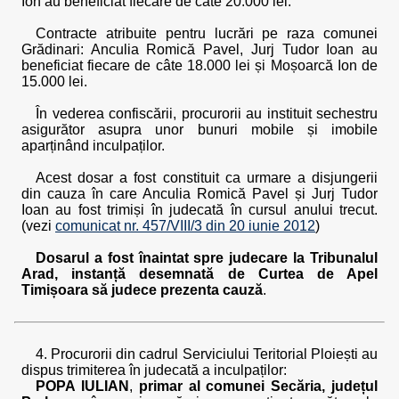
Ion au beneficiat fiecare de câte 20.000 lei.
Contracte atribuite pentru lucrări pe raza comunei
Grădinari: Anculia Romică Pavel, Jurj Tudor Ioan au
beneficiat fiecare de câte 18.000 lei și Moșoarcă Ion de
15.000 lei.
În vederea confiscării, procurorii au instituit sechestru
asigurător asupra unor bunuri mobile și imobile
aparținând inculpaților.
Acest dosar a fost constituit ca urmare a disjungerii
din cauza în care Anculia Romică Pavel și Jurj Tudor
Ioan au fost trimiși în judecată în cursul anului trecut.
(vezi
comunicat nr. 457/VIII/3 din 20 iunie 2012
)
Dosarul a fost înaintat spre judecare la Tribunalul
Arad, instanță desemnată de Curtea de Apel
Timișoara să judece prezenta cauză
.
4. Procurorii din cadrul Serviciului Teritorial Ploiești au
dispus trimiterea în judecată a inculpaților:
POPA IULIAN
,
primar al comunei Secăria, județul