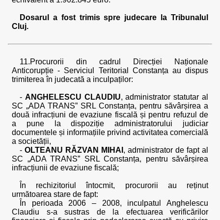
Dosarul a fost trimis spre judecare la Tribunalul
Cluj.
11.Procurorii din cadrul Direcției Naționale
Anticorupție - Serviciul Teritorial Constanța au dispus
trimiterea în judecată a inculpaților:
-
ANGHELESCU CLAUDIU
, administrator statutar al
SC „ADA TRANS” SRL Constanța, pentru săvârșirea a
două infracțiuni de evaziune fiscală și pentru refuzul de
a pune la dispoziție administratorului judiciar
documentele și informațiile privind activitatea comercială
a societății,
-
OLTEANU RĂZVAN MIHAI
, administrator de fapt al
SC „ADA TRANS” SRL Constanța, pentru săvârșirea
infracțiunii de evaziune fiscală;
În rechizitoriul întocmit, procurorii au reținut
următoarea stare de fapt:
În perioada 2006 – 2008, inculpatul Anghelescu
Claudiu s-a sustras de la efectuarea verificărilor