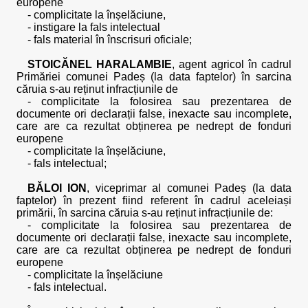
europene
- complicitate la înșelăciune,
- instigare la fals intelectual
- fals material în înscrisuri oficiale;
STOICĂNEL HARALAMBIE
, agent agricol în cadrul
Primăriei comunei Padeș (la data faptelor) în sarcina
căruia s-au reținut infracțiunile de
- complicitate la folosirea sau prezentarea de
documente ori declarații false, inexacte sau incomplete,
care are ca rezultat obținerea pe nedrept de fonduri
europene
- complicitate la înșelăciune,
- fals intelectual;
BĂLOI ION
, viceprimar al comunei Padeș (la data
faptelor) în prezent fiind referent în cadrul aceleiași
primării, în sarcina căruia s-au reținut infracțiunile de:
- complicitate la folosirea sau prezentarea de
documente ori declarații false, inexacte sau incomplete,
care are ca rezultat obținerea pe nedrept de fonduri
europene
- complicitate la înșelăciune
- fals intelectual.