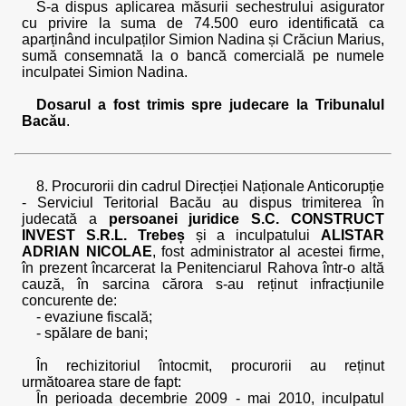
S-a dispus aplicarea măsurii sechestrului asigurator
cu privire la suma de 74.500 euro identificată ca
aparținând inculpaților Simion Nadina și Crăciun Marius,
sumă consemnată la o bancă comercială pe numele
inculpatei Simion Nadina.
Dosarul a fost trimis spre judecare la Tribunalul
Bacău
.
8. Procurorii din cadrul Direcției Naționale Anticorupție
- Serviciul Teritorial Bacău au dispus trimiterea în
judecată a
persoanei juridice S.C. CONSTRUCT
INVEST S.R.L. Trebeș
și a inculpatului
ALISTAR
ADRIAN NICOLAE
, fost administrator al acestei firme,
în prezent încarcerat la Penitenciarul Rahova într-o altă
cauză, în sarcina cărora s-au reținut infracțiunile
concurente de:
- evaziune fiscală;
- spălare de bani;
În rechizitoriul întocmit, procurorii au reținut
următoarea stare de fapt:
În perioada decembrie 2009 - mai 2010, inculpatul