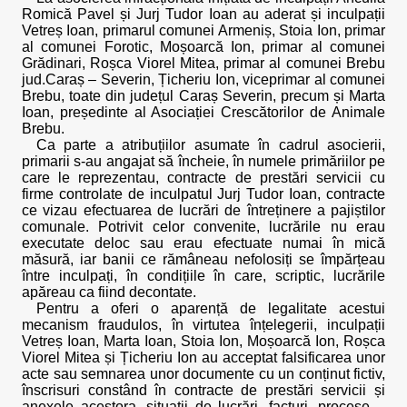
Romică Pavel și Jurj Tudor Ioan au aderat și inculpații
Vetreș Ioan, primarul comunei Armeniș, Stoia Ion, primar
al comunei Forotic, Moșoarcă Ion, primar al comunei
Grădinari, Roșca Viorel Mitea, primar al comunei Brebu
jud.Caraș – Severin, Țicheriu Ion, viceprimar al comunei
Brebu, toate din județul Caraș Severin, precum și Marta
Ioan, președinte al Asociației Crescătorilor de Animale
Brebu.
Ca parte a atribuțiilor asumate în cadrul asocierii,
primarii s-au angajat să încheie, în numele primăriilor pe
care le reprezentau, contracte de prestări servicii cu
firme controlate de inculpatul Jurj Tudor Ioan, contracte
ce vizau efectuarea de lucrări de întreținere a pajiștilor
comunale. Potrivit celor convenite, lucrările nu erau
executate deloc sau erau efectuate numai în mică
măsură, iar banii ce rămâneau nefolosiți se împărțeau
între inculpați, în condițiile în care, scriptic, lucrările
apăreau ca fiind decontate.
Pentru a oferi o aparență de legalitate acestui
mecanism fraudulos, în virtutea înțelegerii, inculpații
Vetreș Ioan, Marta Ioan, Stoia Ion, Moșoarcă Ion, Roșca
Viorel Mitea și Țicheriu Ion au acceptat falsificarea unor
acte sau semnarea unor documente cu un conținut fictiv,
înscrisuri constând în contracte de prestări servicii și
anexele acestora, situații de lucrări, facturi, procese –