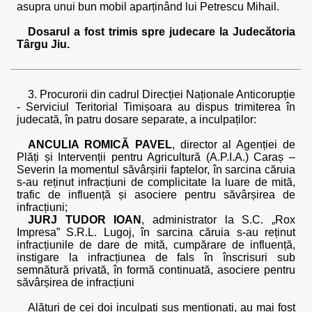
asupra unui bun mobil aparținând lui Petrescu Mihail.
Dosarul a fost trimis spre judecare la Judecătoria
Târgu Jiu.
3. Procurorii din cadrul Direcției Naționale Anticorupție
- Serviciul Teritorial Timișoara au dispus trimiterea în
judecată, în patru dosare separate, a inculpaților:
ANCULIA ROMICĂ PAVEL
, director al Agenției de
Plăți și Intervenții pentru Agricultură (A.P.I.A.) Caraș –
Severin la momentul săvârșirii faptelor, în sarcina căruia
s-au reținut infracțiuni de complicitate la luare de mită,
trafic de influență și asociere pentru săvârșirea de
infracțiuni;
JURJ TUDOR IOAN
, administrator la S.C. „Rox
Impresa” S.R.L. Lugoj, în sarcina căruia s-au reținut
infracțiunile de dare de mită, cumpărare de influență,
instigare la infracțiunea de fals în înscrisuri sub
semnătură privată, în formă continuată, asociere pentru
săvârșirea de infracțiuni
Alături de cei doi inculpați sus menționați, au mai fost