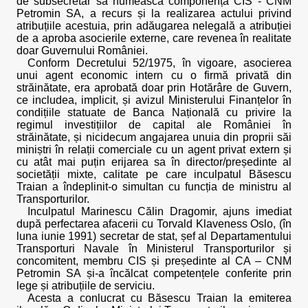
de subsecretar să numească componența CIS - CNM
Petromin SA, a recurs și la realizarea actului privind
atribuțiile acestuia, prin adăugarea nelegală a atribuției
de a aproba asocierile externe, care revenea în realitate
doar Guvernului României.
Conform Decretului 52/1975, în vigoare, asocierea
unui agent economic intern cu o firmă privată din
străinătate, era aprobată doar prin Hotărâre de Guvern,
ce includea, implicit, și avizul Ministerului Finanțelor în
condițiile statuate de Banca Națională cu privire la
regimul investițiilor de capital ale României în
străinătate, și nicidecum angajarea unuia din proprii săi
miniștri în relații comerciale cu un agent privat extern și
cu atât mai puțin erijarea sa în director/președinte al
societății mixte, calitate pe care inculpatul Băsescu
Traian a îndeplinit-o simultan cu funcția de ministru al
Transporturilor.
Inculpatul Marinescu Călin Dragomir, ajuns imediat
după perfectarea afacerii cu Torvald Klaveness Oslo, (în
luna iunie 1991) secretar de stat, șef al Departamentului
Transporturi Navale în Ministerul Transporturilor și
concomitent, membru CIS și președinte al CA – CNM
Petromin SA și-a încălcat competențele conferite prin
lege și atribuțiile de serviciu.
Acesta a conlucrat cu Băsescu Traian la emiterea