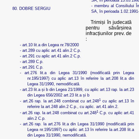
SA, în perioada 15.05.199
- membru al Consiliului Î
80.
DOBRE SERGIU
SA, în perioada 1.02.1991
Trimiși în judecată
pentru săvârșirea
infracțiunilor prev. de
:
-
art.10 lit.a din Legea nr.78/2000
-
art.289 cu aplic art.41 alin.2 C.p.
-
art.291 cu aplic art.41 alin.2 C.p.
-
art.289 C.p.
-
art.291 C.p.
-
art.276 lit.a din Legea 31/1990 (modificată prin Legea
nr.195/1997) cu aplic art.13 în referire la art.208 lit.a din
Legea 31/1990, nemodificată.
-
art.23 lit.a și b din Legea 21/1999, cu aplic art.13 rap. la art.23
din Legea 656/2002 art.23 lit.a și b
1
-
art.26 rap. la art.248 combinat cu art.248
cu aplic art.13 în
referire la art.248 alin.2 C.p., cu aplic. art.41 alin.2.
1
-
art.26 rap. la art.248 combinat cu art.248
C.p. cu aplic art.41
alin.2 C.p.
-
art.26 rap. la art.276 lit.a din Legea 31/1990 (modificată prin
Legea nr.195/1997) cu aplic art.13 în referire la art.208 lit.a
din Legea 31/1990, nemodificată.