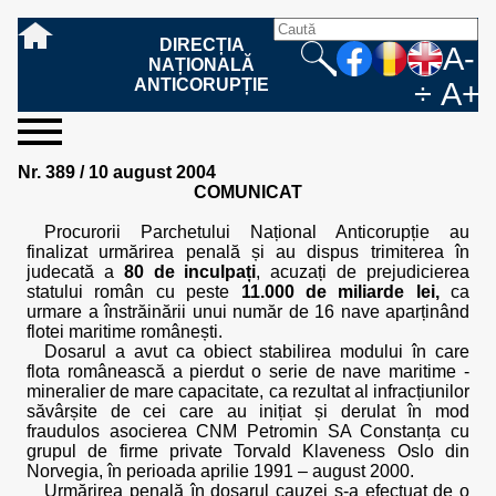
DIRECȚIA
A-
NAȚIONALĂ
ANTICORUPȚIE
÷
A+
sesizați-
despre
rezultatele
mass
informare
cooperare
Ce
Cum
Cum
Ce
Fazele
Ce
Care sunt
Cum
Cine
Cu ce
Sursele
Structura
Conducerea
Structuri
Cadrul
Resurse
Resurse
Integritate
Rapoarte
Hotărâri
Biroul de
Comunicate
Model de
Drept
Evenimente
Persoana
Model
Raportul
Legea
Protecția
Modalități
Programe
Evenimente
Cadrul legal
Nr. 389 / 10 august 2004
ne
noi
noastre
media
publică
internațională
înseamnă
sesizați
este
trebuie
procesului
urmează
drepturile și
sprijiniți
lucrează
se
de
teritoriale
legal
financiare
umane
instituțională
de
penale
informare
de presă
acreditare
la
responsabilă
solicitare
anual
544/2001
datelor
de
internaționale
internațional
COMUNICAT
fapta de
o faptă
protejat
să
penal
după ce
obligațiile
DNA
la DNA?
ocupă
informații
și achiziții
activitate
definitive
și relații
replică
cu
informații
privind
și norme
cu
contestare
corupție
de
cel care
conțină o
sesizez
persoanelor
oferind
DNA?
ale DNA
publice
în cauze
publice -
informarea
în baza
aplicarea
de
caracter
a
Procurorii Parchetului Național Anticorupție au
corupție?
denunță?
sesizare?
o faptă
în procesul
date
de
Contacte
publică
Legii
Legii
aplicare
personal
răspunsului
finalizat urmărirea penală și au dispus trimiterea în
de
penal?
despre
corupție
544/2001
544/2001
oferit în
judecată a
80 de inculpați
, acuzați de prejudicierea
corupție?
posibile
baza Legii
statului român cu peste
11.000 de miliarde lei,
ca
fapte de
544/2001
urmare a înstrăinării unui număr de 16 nave aparținând
corupție?
flotei maritime românești.
Dosarul a avut ca obiect stabilirea modului în care
flota românească a pierdut o serie de nave maritime -
mineralier de mare capacitate, ca rezultat al infracțiunilor
săvârșite de cei care au inițiat și derulat în mod
fraudulos asocierea CNM Petromin SA Constanța cu
grupul de firme private Torvald Klaveness Oslo din
Norvegia, în perioada aprilie 1991 – august 2000.
Urmărirea penală în dosarul cauzei s-a efectuat de o