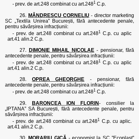
1
- prev. de art.248 combinat cu art.248
C.p.
26.
MÂNDRESCU CORNELIU
- director marketing
SC „Textila Unirea” București, fără antecedente penale,
pentru săvârșirea infracțiunii:
1
- prev. de art.248 combinat cu art.248
C.p. cu aplic
art.41 alin.2 C.p.
27.
DIMONIE MIHAIL NICOLAE
- pensionar, fără
antecedente penale, pentru săvârșirea infracțiunii:
1
- prev. de art.248 combinat cu art.248
C.p. cu aplic
art.41 alin.2 C.p.
28.
OPREA GHEORGHE
- pensionar, fără
antecedente penale, pentru săvârșirea infracțiunii:
1
- prev. de art.248 combinat cu art.248
C.p.
29.
BARONCEA ION FLORIN
- consilier la
„IPTANA” SA București, fără antecedente penale, pentru
săvârșirea infracțiunii:
1
- prev. de art.248 combinat cu art.248
C.p. cu aplic.
art.41 alin.2 C.p.
30.
MORARIU GICĂ
- economist la SC ”Ecoplast”