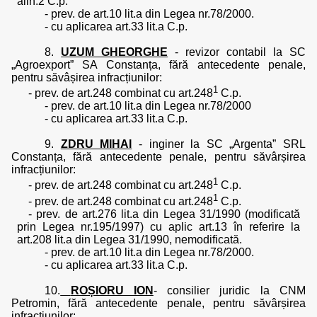
alin.2 C.p.
- prev. de art.10 lit.a din Legea nr.78/2000.
- cu aplicarea art.33 lit.a C.p.
8.
UZUM GHEORGHE
- revizor contabil la SC
„Agroexport” SA Constanța, fără antecedente penale,
pentru săvâșirea infracțiunilor:
1
- prev. de art.248 combinat cu art.248
C.p.
- prev. de art.10 lit.a din Legea nr.78/2000
- cu aplicarea art.33 lit.a C.p.
9.
ZDRU MIHAI
- inginer la SC „Argenta” SRL
Constanța, fără antecedente penale, pentru săvârșirea
infracțiunilor:
1
- prev. de art.248 combinat cu art.248
C.p.
1
- prev. de art.248 combinat cu art.248
C.p.
- prev. de art.276 lit.a din Legea 31/1990 (modificată
prin Legea nr.195/1997) cu aplic art.13 în referire la
art.208 lit.a din Legea 31/1990, nemodificată.
- prev. de art.10 lit.a din Legea nr.78/2000.
- cu aplicarea art.33 lit.a C.p.
10.
ROȘIORU ION
- consilier juridic la CNM
Petromin, fără antecedente penale, pentru săvârșirea
infracțiunilor: