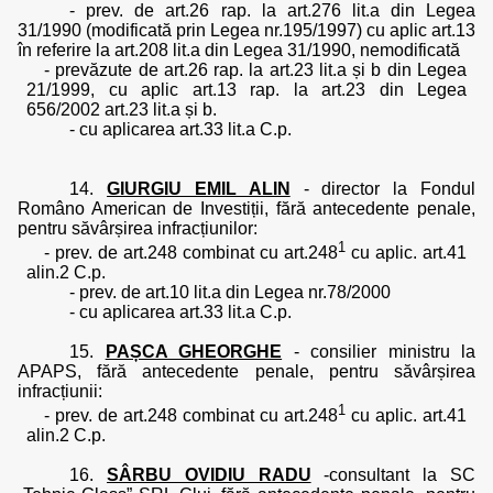
- prev. de art.26 rap. la art.276 lit.a din Legea
31/1990 (modificată prin Legea nr.195/1997) cu aplic art.13
în referire la art.208 lit.a din Legea 31/1990, nemodificată
- prevăzute de art.26 rap. la art.23 lit.a și b din Legea
21/1999, cu aplic art.13 rap. la art.23 din Legea
656/2002 art.23 lit.a și b.
- cu aplicarea art.33 lit.a C.p.
14.
GIURGIU EMIL ALIN
- director la Fondul
Româno American de Investiții, fără antecedente penale,
pentru săvârșirea infracțiunilor:
1
- prev. de art.248 combinat cu art.248
cu aplic. art.41
alin.2 C.p.
- prev. de art.10 lit.a din Legea nr.78/2000
- cu aplicarea art.33 lit.a C.p.
15.
PAȘCA GHEORGHE
- consilier ministru la
APAPS, fără antecedente penale, pentru săvârșirea
infracțiunii:
1
- prev. de art.248 combinat cu art.248
cu aplic. art.41
alin.2 C.p.
16.
SÂRBU OVIDIU RADU
-
consultant la SC