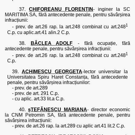
37.
CHIFOREANU FLORENTIN
- inginer la SC
MARITIMA SA, fără antecedente penale, pentru săvârșirea
infracțiunii:
1
- prev. de art.26 rap. la art.248 combinat cu art.248
C.p. cu aplic.art.41 alin.2 C.p.
38.
BÂCLEA ADOLF
- fără ocupație, fără
antecedente penale, pentru săvârșirea infracțiunii:
1
- prev. de art.26 rap. la art.248 combinat cu art.248
C.p.
39.
ACHIMESCU GEORGETA
-
lector universitar la
Universitatea Spiru Haret Constanța, fără antecedente
penale, pentru săvârșirea infracțiunilor:
- prev. de art.289
- prev. de art. 291 C.p.
- cu aplic. art.33 lit.a C.p.
40.
șTEFĂNESCU MARIANA
- director economic
la CNM Petromin SA, fără antecedente penale, pentru
săvârșirea infracțiunii:
- prev. de art.26 rap. la art.289 cu aplic art.41 lit.2 C.p.