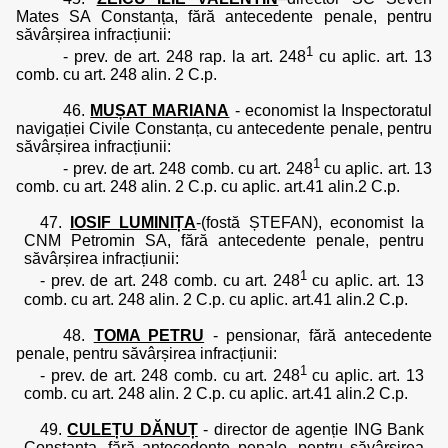
Mates SA Constanța, fără antecedente penale, pentru
săvârșirea infracțiunii:
1
- prev. de art. 248 rap. la art. 248
cu aplic. art. 13
comb. cu art. 248 alin. 2 C.p.
46.
MUȘAT MARIANA
- economist la Inspectoratul
navigației Civile Constanța, cu antecedente penale, pentru
săvârșirea infracțiunii:
1
- prev. de art. 248 comb. cu art. 248
cu aplic. art. 13
comb. cu art. 248 alin. 2 C.p. cu aplic. art.41 alin.2 C.p.
47.
IOSIF LUMINIȚA
-
(fostă ȘTEFAN), economist la
CNM Petromin SA, fără antecedente penale, pentru
săvârșirea infracțiunii:
1
- prev. de art. 248 comb. cu art. 248
cu aplic. art. 13
comb. cu art. 248 alin. 2 C.p. cu aplic. art.41 alin.2 C.p.
48.
TOMA PETRU
- pensionar, fără antecedente
penale, pentru săvârșirea infracțiunii:
1
- prev. de art. 248 comb. cu art. 248
cu aplic. art. 13
comb. cu art. 248 alin. 2 C.p. cu aplic. art.41 alin.2 C.p.
49.
CULEȚU DĂNUȚ
- director de agenție ING Bank
Constanța, fără antecedente penale, pentru săvârșirea