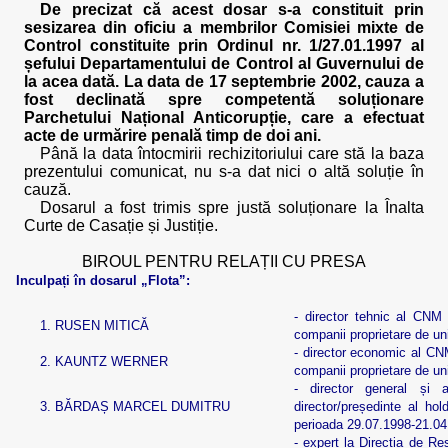
De precizat că acest dosar s-a constituit prin
sesizarea din oficiu a membrilor Comisiei mixte de
Control constituite prin Ordinul nr. 1/27.01.1997 al
șefului Departamentului de Control al Guvernului de
la acea dată. La data de 17 septembrie 2002, cauza a
fost declinată spre competentă soluționare
Parchetului Național Anticorupție, care a efectuat
acte de urmărire penală timp de doi ani.
Până la data întocmirii rechizitoriului care stă la baza
prezentului comunicat, nu s-a dat nici o altă soluție în
cauză.
Dosarul a fost trimis spre justă soluționare la Înalta
Curte de Casație și Justiție.
BIROUL PENTRU RELAȚII CU PRESA
Inculpați în dosarul „Flota”:
- director tehnic al CNM 
1.
RUSEN MITICĂ
companii proprietare de un
- director economic al CNM
2.
KAUNTZ WERNER
companii proprietare de un
- director general și 
3.
BĂRDAȘ MARCEL DUMITRU
director/președinte al hol
perioada 29.07.1998-21.0
- expert la Direcția de Res