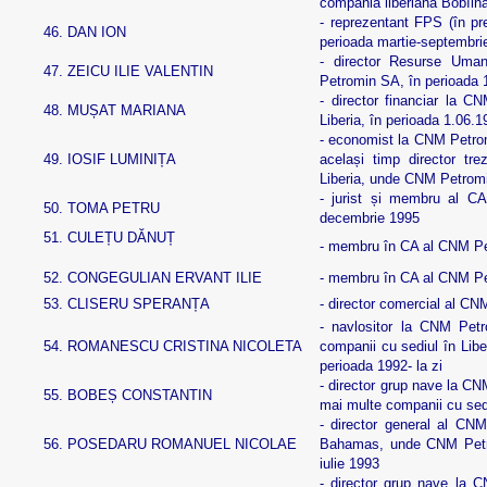
compania liberiană Bobîlna
- reprezentant FPS (în 
46.
DAN ION
perioada martie-septembri
- director Resurse Um
47.
ZEICU ILIE VALENTIN
Petromin SA, în perioada 
- director financiar la C
48.
MUȘAT MARIANA
Liberia, în perioada 1.06.
- economist la CNM Petromi
49.
IOSIF LUMINIȚA
același timp director tre
Liberia, unde CNM Petromin
- jurist și membru al C
50.
TOMA PETRU
decembrie 1995
51.
CULEȚU DĂNUȚ
- membru în CA al CNM Pe
52.
CONGEGULIAN ERVANT ILIE
- membru în CA al CNM Pe
53.
CLISERU SPERANȚA
- director comercial al C
- navlositor la CNM Petr
54.
ROMANESCU CRISTINA NICOLETA
companii cu sediul în Lib
perioada 1992- la zi
- director grup nave la CN
55.
BOBEȘ CONSTANTIN
mai multe companii cu sedi
- director general al CNM
56.
POSEDARU ROMANUEL NICOLAE
Bahamas, unde CNM Petrom
iulie 1993
- director grup nave la 