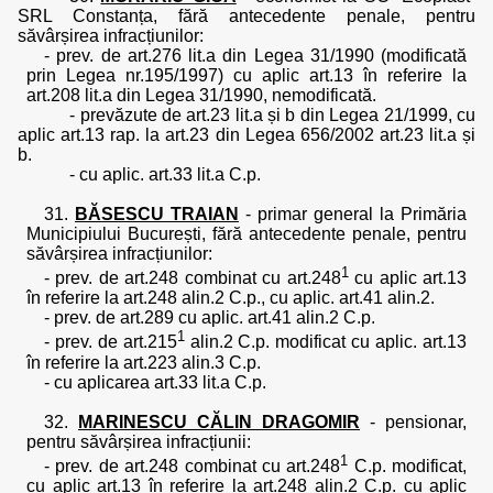
SRL Constanța, fără antecedente penale, pentru
săvârșirea infracțiunilor:
- prev. de art.276 lit.a din Legea 31/1990 (modificată
prin Legea nr.195/1997) cu aplic art.13 în referire la
art.208 lit.a din Legea 31/1990, nemodificată.
- prevăzute de art.23 lit.a și b din Legea 21/1999, cu
aplic art.13 rap. la art.23 din Legea 656/2002 art.23 lit.a și
b.
- cu aplic. art.33 lit.a C.p.
31.
BĂSESCU TRAIAN
- primar general la Primăria
Municipiului București, fără antecedente penale, pentru
săvârșirea infracțiunilor:
1
- prev. de art.248 combinat cu art.248
cu aplic art.13
în referire la art.248 alin.2 C.p., cu aplic. art.41 alin.2.
- prev. de art.289 cu aplic. art.41 alin.2 C.p.
1
- prev. de art.215
alin.2 C.p. modificat cu aplic. art.13
în referire la art.223 alin.3 C.p.
- cu aplicarea art.33 lit.a C.p.
32.
MARINESCU CĂLIN DRAGOMIR
- pensionar,
pentru săvârșirea infracțiunii:
1
- prev. de art.248 combinat cu art.248
C.p. modificat,
cu aplic art.13 în referire la art.248 alin.2 C.p. cu aplic