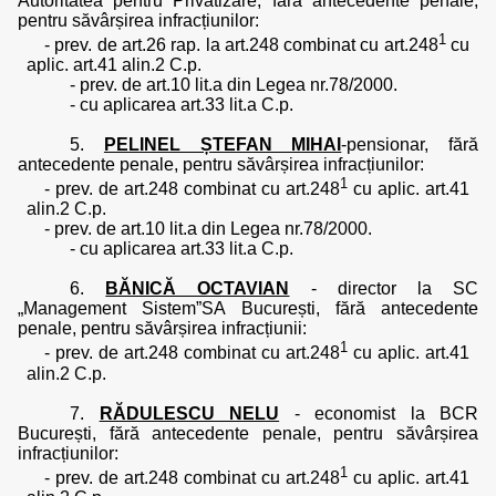
Autoritatea pentru Privatizare, fără antecedente penale,
pentru săvârșirea infracțiunilor:
1
- prev. de art.26 rap. la art.248 combinat cu art.248
cu
aplic. art.41 alin.2 C.p.
- prev. de art.10 lit.a din Legea nr.78/2000.
- cu aplicarea art.33 lit.a C.p.
5.
PELINEL ȘTEFAN MIHAI
-
pensionar, fără
antecedente penale, pentru săvârșirea infracțiunilor:
1
- prev. de art.248 combinat cu art.248
cu aplic. art.41
alin.2 C.p.
- prev. de art.10 lit.a din Legea nr.78/2000.
- cu aplicarea art.33 lit.a C.p.
6.
BĂNICĂ OCTAVIAN
- director la SC
„Management Sistem”SA București, fără antecedente
penale, pentru săvârșirea infracțiunii:
1
- prev. de art.248 combinat cu art.248
cu aplic. art.41
alin.2 C.p.
7.
RĂDULESCU NELU
- economist la BCR
București, fără antecedente penale, pentru săvârșirea
infracțiunilor:
1
- prev. de art.248 combinat cu art.248
cu aplic. art.41