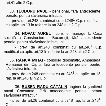
art.41 alin.2 C.p.
33.
TEODORU PAUL
- pensionar, fără antecedente
penale, pentru săvârșirea infracțiunii:
1
- prev. de art.248 combinat cu art.248
C.p. modificat,
cu aplic. art.13 în referire la art.248 alin.2 C.p.
34.
NOVAC AUREL
- consilier manager la Casa
socială a Constructorului București, fără antecedente
penale, pentru săvârșirea infracțiunii:
1
- prev. de art.248 combinat cu art.248
C.p.
modificat cu aplic art.13 în referire la art.248 alin.2 C.p.
35.
RĂșICĂ MIHAI
- consilier diplomatic, Ambasada
României din Cipru, fără antecedente penale, pentru
săvârșirea infracțiunii:
1
- prev. de art.248 combinat cu art.248
cu aplic. art.13
rap. la art.248 alin.2 C.p.
36.
RUSEN RADU CĂTĂLIN
- inginer la șantierul
naval Constanța, fără antecedente penale, pentru
săvârșirea infracțiunii:
1
- prev. de art.26 combinat cu art.248 rap. la art.248
C.p.