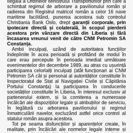
ilegală a Ordinelor Ministrului Transporturilor prin care a
schimbat regimul de arborare a pavilionului român și
radierea din Registrul matricol român a celor 16 nave
maritime facilitând, punerea acestora sub controlul
Christiania Bank Oslo, drept
garanții corporale,
prin
ipotecare directă și colaterală, în scopul pierderii
acestora prin vânzare directă din Liberia și fără
încasarea vreunui venit de către CNM Petromin SA
Constanța.
Ambii inculpați, uzând de autoritatea funcțiilor
îndeplinite în acea perioadă și profitând de modul în
care erau percepute în perioada imediat următoare
evenimentelor din decembrie 1989, au atras cu ușurință
participarea celorlalți inculpați (atât funcționari ai CNM
Petromin SA cât și personal al autorităților constituite în
Inspectoratul de Stat al Navigației Civile și Căpitănia
Portului Constanța) la participarea în conducerile
societăților constituite în Liberia, în interesul exclusiv al
partenerului extern, și la comiterea a numeroase
încălcări ale dispozițiilor legale și atribuțiilor de serviciu,
în legătură cu arborarea pavilionului și regimul
înmatriculării navelor, excluzând astfel orice control al
statului român asupra acestora.
Tot pe seama disfuncțiilor și aparențelor create, în
realitate, prin încălcări ale normelor legale interne și