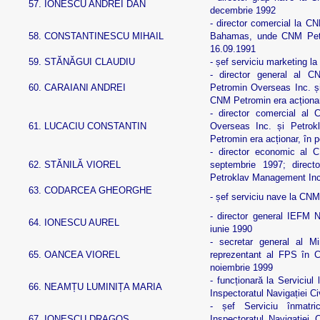
57.
IONESCU ANDREI DAN
decembrie 1992
- director comercial la CN
58.
CONSTANTINESCU MIHAIL
Bahamas, unde CNM Petro
16.09.1991
59.
STĂNĂGUI CLAUDIU
- șef serviciu marketing 
- director general al C
60.
CARAIANI ANDREI
Petromin Overseas Inc. ș
CNM Petromin era acționar
- director comercial al
61.
LUCACIU CONSTANTIN
Overseas Inc. și Petro
Petromin era acționar, în 
- director economic al 
62.
STĂNILĂ VIOREL
septembrie 1997; direct
Petroklav Management Inc.
63.
CODARCEA GHEORGHE
- șef serviciu nave la CN
- director general IEFM 
64.
IONESCU AUREL
iunie 1990
- secretar general al Mi
65.
OANCEA VIOREL
reprezentant al FPS în 
noiembrie 1999
- funcționară la Serviciul 
66.
NEAMȚU LUMINIȚA MARIA
Inspectoratul Navigației Ci
- șef Serviciu înmatric
67.
IONESCU DRAGOȘ
Inspectoratul Navigației 