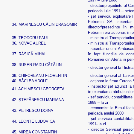
1997 – iulie 2000
- director/președinte al C
perioada iulie 1991 – octo
- șef serviciu exploatare
Petromin SA, secretar 
34.
MARINESCU CĂLIN DRAGOMIR
director/președinte în 
Petromin era acționar, în 
35.
TEODORU PAUL
- ministru al Transporturil
36.
NOVAC AUREL
- ministru al Transporturi
- secretar unu al Ambasad
37.
RĂȘICĂ MIHAI
în fapt funcțiile de co
României din Atena în per
38.
RUSEN RADU CĂTĂLIN
- director general la Hist
39.
CHIFOREANU FLORENTIN
- director general al Tan
40.
BÂCLEA ADOLF
- acționar la firma Corona 
- inspector șef adjunct la
41.
ACHIMESCU GEORGETA
în exercitarea atribuțiunilo
- șef serviciu contabilita
42.
ȘTEFĂNESCU MARIANA
1999 – la zi
- economist la Biroul fac
43.
PETRESCU DOINA
perioada anului 2000
- șef serviciu contabilit
44.
LEONTE LUDOVICA
1991- la zi
- director Serviciul per
45.
MIREA CONSTANTIN