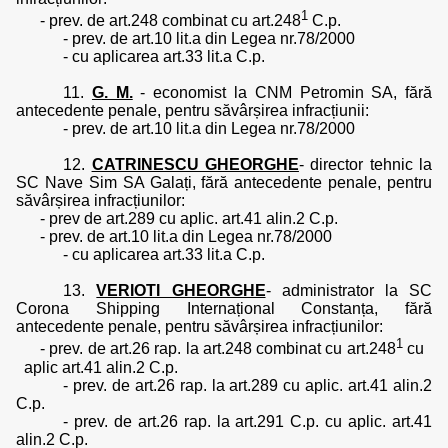
1
- prev. de art.248 combinat cu art.248
C.p.
- prev. de art.10 lit.a din Legea nr.78/2000
- cu aplicarea art.33 lit.a C.p.
11.
G. M.
- economist la CNM Petromin SA, fără
antecedente penale, pentru săvârșirea infracțiunii:
- prev. de art.10 lit.a din Legea nr.78/2000
12.
CATRINESCU GHEORGHE
- director tehnic la
SC Nave Sim SA Galați, fără antecedente penale, pentru
săvârșirea infracțiunilor:
- prev de art.289 cu aplic. art.41 alin.2 C.p.
- prev. de art.10 lit.a din Legea nr.78/2000
- cu aplicarea art.33 lit.a C.p.
13.
VERIOTI GHEORGHE
- administrator la SC
Corona Shipping Internațional Constanța, fără
antecedente penale, pentru săvârșirea infracțiunilor:
1
- prev. de art.26 rap. la art.248 combinat cu art.248
cu
aplic art.41 alin.2 C.p.
- prev. de art.26 rap. la art.289 cu aplic. art.41 alin.2
C.p.
- prev. de art.26 rap. la art.291 C.p. cu aplic. art.41
alin.2 C.p.