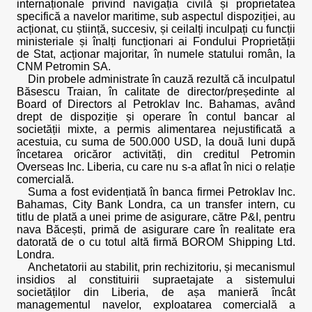
internaționale privind navigația civilă și proprietatea
specifică a navelor maritime, sub aspectul dispoziției, au
acționat, cu știință, succesiv, și ceilalți inculpați cu funcții
ministeriale și înalți funcționari ai Fondului Proprietății
de Stat, acționar majoritar, în numele statului român, la
CNM Petromin SA.
Din probele administrate în cauză rezultă că inculpatul
Băsescu Traian, în calitate de director/președinte al
Board of Directors al Petroklav Inc. Bahamas, având
drept de dispoziție și operare în contul bancar al
societății mixte, a permis alimentarea nejustificată a
acestuia, cu suma de 500.000 USD, la două luni după
încetarea oricăror activități, din creditul Petromin
Overseas Inc. Liberia, cu care nu s-a aflat în nici o relație
comercială.
Suma a fost evidențiată în banca firmei Petroklav Inc.
Bahamas, City Bank Londra, ca un transfer intern, cu
titlu de plată a unei prime de asigurare, către P&I, pentru
nava Băcești, primă de asigurare care în realitate era
datorată de o cu totul altă firmă BOROM Shipping Ltd.
Londra.
Anchetatorii au stabilit, prin rechizitoriu, și mecanismul
insidios al constituirii supraetajate a sistemului
societăților din Liberia, de așa manieră încât
managementul navelor, exploatarea comercială a