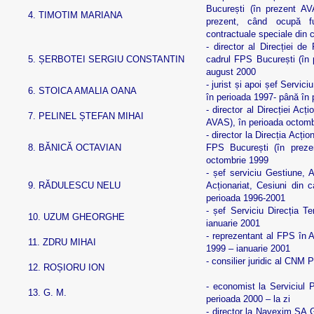
București (în prezent AV
4.
TIMOTIM MARIANA
prezent, când ocupă fu
contractuale speciale din
- director al Direcției de 
5.
ȘERBOTEI SERGIU CONSTANTIN
cadrul FPS București (în 
august 2000
- jurist și apoi șef Servic
6.
STOICA AMALIA OANA
în perioada 1997- până în 
- director al Direcției Acț
7.
PELINEL ȘTEFAN MIHAI
AVAS), în perioada octomb
- director la Direcția Acți
8.
BĂNICĂ OCTAVIAN
FPS București (în prez
octombrie 1999
- șef serviciu Gestiune, A
9.
RĂDULESCU NELU
Acționariat, Cesiuni din 
perioada 1996-2001
- șef Serviciu Direcția Te
10.
UZUM GHEORGHE
ianuarie 2001
- reprezentant al FPS în 
11.
ZDRU MIHAI
1999 – ianuarie 2001
- consilier juridic al CNM
12.
ROȘIORU ION
- economist la Serviciul 
13.
G. M.
perioada 2000 – la zi
- director la Navexim SA Ga