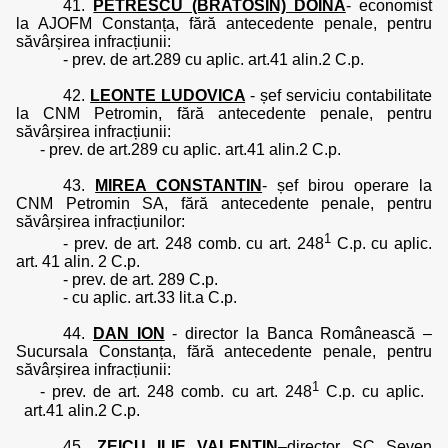
41.
PETRESCU (BRATOSIN) DOINA
- economist
la AJOFM Constanța, fără antecedente penale, pentru
săvârșirea infracțiunii:
- prev. de art.289 cu aplic. art.41 alin.2 C.p.
42.
LEONTE LUDOVICA
- șef serviciu contabilitate
la CNM Petromin, fără antecedente penale, pentru
săvârșirea infracțiunii:
- prev. de art.289 cu aplic. art.41 alin.2 C.p.
43.
MIREA CONSTANTIN
- șef birou operare la
CNM Petromin SA, fără antecedente penale, pentru
săvârșirea infracțiunilor:
1
- prev. de art. 248 comb. cu art. 248
C.p. cu aplic.
art. 41 alin. 2 C.p.
- prev. de art. 289 C.p.
- cu aplic. art.33 lit.a C.p.
44.
DAN ION
- director la Banca Românească –
Sucursala Constanța, fără antecedente penale, pentru
săvârșirea infracțiunii:
1
- prev. de art. 248 comb. cu art. 248
C.p. cu aplic.
art.41 alin.2 C.p.
45.
ZEICU ILIE VALENTIN
–director SC Seven