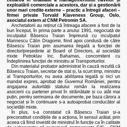
exploatării comerciale a acestora, dar și a gestionării
unor mari credite externe – practic a întregii afaceri –
firmei private Torvald Klaveness Group, Oslo,
asociatul extern al CNM Petromin SA.
Anchetatorii au reținut că întreaga afacere a fost de la
bun început, în prima parte a anului 1991, negociată de
inculpatul Băsescu Traian împreună cu inculpatul
Marinescu Călin Dragomir, fiind apoi condusă de către
Băsescu Traian prin asumarea ilegală a funcției de
director/președinte al Board of Directors, al societății
mixte Petroklav Inc. Bahamas, concomitent cu
îndeplinirea funcției de ministru al Transporturilor.
Din materialul probator administrat în cauză rezultă că
Băsescu Traian, secretar de stat și, la scurt timp, ministru
al Transporturilor, nu avea abilitarea legală și nici un
mandat expres, aprobat de Guvernul României, pentru
angajarea autorității statului român la realizarea
asocierii cu partener privat în străinătate și cu atât mai
puțin, pentru semnarea de documente, pe baza cărora a
negociat și în continuare s-a autoaprobat conducător al
societății mixte.
În plus, s-a constatat că Băsescu Traian și-a
preconstituit condițiile de a acționa, în sensul arătat, prin
aceea că fiind investit de ministrul în funcție ca în calitate