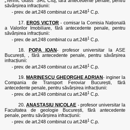
„Tehnic Glass” SRL Cluj, fără antecedente penale, pentru
săvârșirea infracțiunii:
1
- prev. de art.248 combinat cu art.248
C.p.
17.
EROS VICTOR
- comisar la Comisia Națională
a Valorilor Imobiliare, fără antecedente penale, pentru
săvârșirea infracțiunii:
1
- prev. de art.248 combinat cu art.248
C.p.
18.
POPA IOAN
- profesor universitar la ASE
București, , fără antecedente penale, pentru săvârșirea
infracțiunii:
1
- prev. de art.248 combinat cu art.248
C.p.
19.
MARINESCU GHEORGHE ADRIAN
- inginer la
Compania de Transport Feroviar București, fără
antecedente penale, pentru săvârșirea infracțiunii:
1
- prev. de art.248 combinat cu art.248
C.p.
20.
ANASTASIU NICOLAE
- profesor universitar la
Facultatea de geologie București, fără antecedente
penale, pentru săvârșirea infracțiunii:
1
- prev. de art.248 combinat cu art.248
C.p.