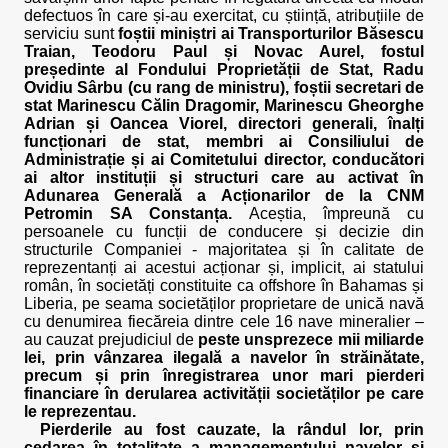
defectuos în care și-au exercitat, cu știință, atribuțiile de
serviciu sunt
foștii miniștri ai Transporturilor Băsescu
Traian, Teodoru Paul și Novac Aurel, fostul
președinte al Fondului Proprietății de Stat, Radu
Ovidiu Sârbu (cu rang de ministru), foștii secretari de
stat Marinescu Călin Dragomir, Marinescu Gheorghe
Adrian și Oancea Viorel, directori generali, înalți
funcționari de stat, membri ai Consiliului de
Administrație și ai Comitetului director, conducători
ai altor instituții și structuri care au activat în
Adunarea Generală a Acționarilor de la CNM
Petromin SA Constanța.
Aceștia, împreună cu
persoanele cu funcții de conducere și decizie din
structurile Companiei - majoritatea și în calitate de
reprezentanți ai acestui acționar și, implicit, ai statului
român, în societăți constituite ca offshore în Bahamas și
Liberia, pe seama societăților proprietare de unică navă
cu denumirea fiecăreia dintre cele 16 nave mineralier –
au cauzat prejudiciul de
peste unsprezece mii miliarde
lei,
prin vânzarea ilegală a navelor în străinătate,
precum și prin înregistrarea unor mari pierderi
financiare în derularea activității societăților pe care
le reprezentau.
Pierderile au fost cauzate, la rândul lor, prin
cedarea în totalitate a managementului navelor și