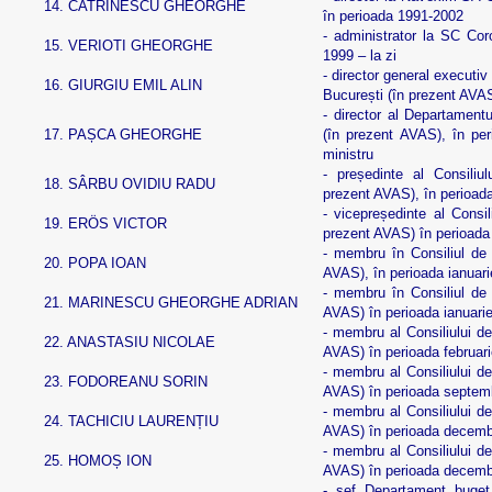
14.
CATRINESCU GHEORGHE
în perioada 1991-2002
- administrator la SC Cor
15.
VERIOTI GHEORGHE
1999 – la zi
- director general executi
16.
GIURGIU EMIL ALIN
București (în prezent AVA
- director al Departament
17.
PAȘCA GHEORGHE
(în prezent AVAS), în per
ministru
- președinte al Consiliu
18.
SÂRBU OVIDIU RADU
prezent AVAS), în perioad
- vicepreședinte al Consil
19.
ERÖS VICTOR
prezent AVAS) în perioad
- membru în Consiliul de 
20.
POPA IOAN
AVAS), în perioada ianuar
- membru în Consiliul de 
21.
MARINESCU GHEORGHE ADRIAN
AVAS) în perioada ianuari
- membru al Consiliului de
22.
ANASTASIU NICOLAE
AVAS) în perioada februar
- membru al Consiliului de
23.
FODOREANU SORIN
AVAS) în perioada septem
- membru al Consiliului de
24.
TACHICIU LAURENȚIU
AVAS) în perioada decemb
- membru al Consiliului de
25.
HOMOȘ ION
AVAS) în perioada decemb
- șef Departament buget 