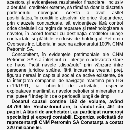
acestora și evidențierea rezultatelor financiare, inclusiv
a derulării creditelor externe, să rămână doar la discreția
partenerului norvegian. Acesta a avut, astfel
posibilitatea, în condițiile absolvirii de orice răspundere,
prin clauzele contractuale, să evidențieze fără control
orice cheltuieli cu regim de reparare și retehnologizare a
navelor, în acord formal cu destinația creditelor uriașe
contractate și plătibile exclusiv de holding-ul Petromin
Overseas Inc. Liberia, în sarcina acționarului 100% CNM
Petromin SA.
Concomitent, în evidențele patrimoniale ale CNM
Petromin SA s-a întreținut cu intenție o adevărată stare
de haos, încât navele „dispărute” prin vânzare între
persoane juridice străine, fără încasarea vreunui preț,
figurau nereal în capitalul social ca active existente, de
la înființarea companiei de navigație maritimă prin HG
nr.19/1991, iar obiectul de activitate, respectiv
exploatarea maritimă a navelor petrolier și mineralier nu
mai putea fi îndeplinit de o perioadă lungă de timp.
Dosarul cauzei conține 192 de volume, având
48.769 file. Rechizitoriul are, la rândul său, 461 de
pagini. Alături de anchetatori, au participat numeroși
specialiști și experți contabili. Expertiza solicitată de
reprezentanții CNM Petromin SA Constanța a costat
320 milioane lei.