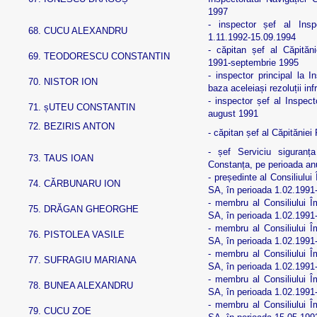
1997
- inspector șef al Inspe
68.
CUCU ALEXANDRU
1.11.1992-15.09.1994
- căpitan șef al Căpităn
69.
TEODORESCU CONSTANTIN
1991-septembrie 1995
- inspector principal la In
70.
NISTOR ION
baza aceleiași rezoluții in
- inspector șef al Inspecto
71.
șUTEU CONSTANTIN
august 1991
72.
BEZIRIS ANTON
- căpitan șef al Căpităniei
- șef Serviciu siguranța
73.
TAUS IOAN
Constanța, pe perioada an
- președinte al Consiliului
74.
CĂRBUNARU ION
SA, în perioada 1.02.1991
- membru al Consiliului Î
75.
DRĂGAN GHEORGHE
SA, în perioada 1.02.1991
- membru al Consiliului Î
76.
PISTOLEA VASILE
SA, în perioada 1.02.1991
- membru al Consiliului Î
77.
SUFRAGIU MARIANA
SA, în perioada 1.02.1991
- membru al Consiliului Î
78.
BUNEA ALEXANDRU
SA, în perioada 1.02.1991
- membru al Consiliului Î
79.
CUCU ZOE