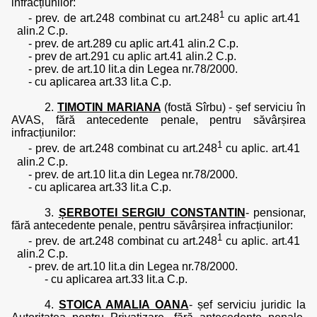
infracțiunilor:
1
- prev. de art.248 combinat cu art.248
cu aplic art.41
alin.2 C.p.
- prev. de art.289 cu aplic art.41 alin.2 C.p.
- prev de art.291 cu aplic art.41 alin.2 C.p.
- prev. de art.10 lit.a din Legea nr.78/2000.
- cu aplicarea art.33 lit.a C.p.
2.
TIMOTIN MARIANA
(fostă Sîrbu) - șef serviciu în
AVAS, fără antecedente penale, pentru săvârșirea
infracțiunilor:
1
- prev. de art.248 combinat cu art.248
cu aplic. art.41
alin.2 C.p.
- prev. de art.10 lit.a din Legea nr.78/2000.
- cu aplicarea art.33 lit.a C.p.
3.
ȘERBOTEI SERGIU CONSTANTIN
- pensionar,
fără antecedente penale, pentru săvârșirea infracțiunilor:
1
- prev. de art.248 combinat cu art.248
cu aplic. art.41
alin.2 C.p.
- prev. de art.10 lit.a din Legea nr.78/2000.
- cu aplicarea art.33 lit.a C.p.
4.
STOICA AMALIA OANA
- șef serviciu juridic la