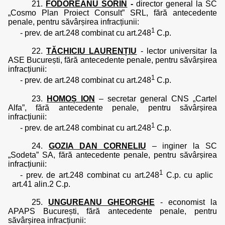
21.
FODOREANU SORIN
-
director general la SC
„Cosmo Plan Proiect Consult” SRL, fără antecedente
penale, pentru săvârșirea infracțiunii:
1
- prev. de art.248 combinat cu art.248
C.p.
22.
TĂCHICIU LAURENȚIU
-
lector universitar la
ASE București, fără antecedente penale, pentru săvârșirea
infracțiunii:
1
- prev. de art.248 combinat cu art.248
C.p.
23.
HOMOȘ ION
– secretar general CNS „Cartel
Alfa”, fără antecedente penale, pentru săvârșirea
infracțiunii:
1
- prev. de art.248 combinat cu art.248
C.p.
24.
GOZIA DAN CORNELIU
– inginer la SC
„Sodeta” SA, fără antecedente penale, pentru săvârșirea
infracțiunii:
1
- prev. de art.248 combinat cu art.248
C.p. cu aplic
art.41 alin.2 C.p.
25.
UNGUREANU GHEORGHE
- economist la
APAPS București, fără antecedente penale, pentru
săvârșirea infracțiunii: