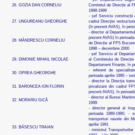
26.
GOZIA DAN CORNELIU
Comitetul de Direcție al 
1998-1999
- șef Serviciu construcții
27.
UNGUREANU GHEORGHE
cadrul Direcției restructur
(în prezent AVAS), în peri
- director al Departamentu
prezent AVAS) în perioada
28.
MÂNDRESCU CORNELIU
de Direcție al FPS Bucureș
1998 – decembrie 2000
- șef Serviciu al Depart
29.
DIMONIE MIHAIL NICOLAE
al Comitetului de Direcți
Departament Finanțe, în p
- referent de specialita
30.
OPREA GHEORGHE
perioada aprilie 1995 – iun
- director la Direcția tran
31.
BARONCEA ION FLORIN
privatizare din cadrul FP
prezent AVAS), în perioad
- director al Bursei Mariti
32.
MORARIU GICĂ
1999
- director general al Insp
perioada 1989-1990; - s
transporturi navele din Mi
aprilie 1991
33.
BĂSESCU TRAIAN
- ministrul Transporturilo