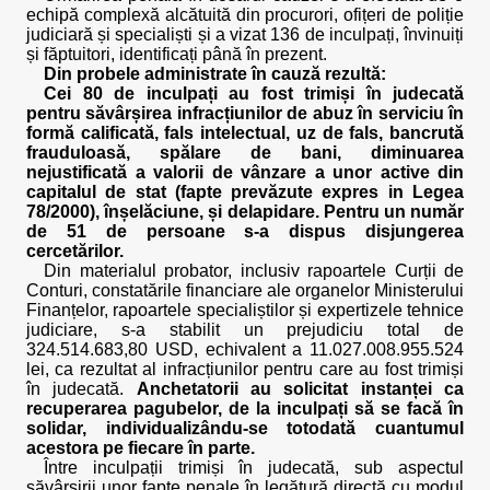
echipă complexă alcătuită din procurori, ofițeri de poliție
judiciară și specialiști și a vizat 136 de inculpați, învinuiți
și făptuitori, identificați până în prezent.
Din probele administrate în cauză rezultă:
Cei 80 de inculpați au fost trimiși în judecată
pentru săvârșirea infracțiunilor de abuz în serviciu în
formă calificată, fals intelectual, uz de fals, bancrută
frauduloasă, spălare de bani, diminuarea
nejustificată a valorii de vânzare a unor active din
capitalul de stat (fapte prevăzute expres in Legea
78/2000), înșelăciune, și delapidare. Pentru un număr
de 51 de persoane s-a dispus disjungerea
cercetărilor.
Din materialul probator, inclusiv rapoartele Curții de
Conturi, constatările financiare ale organelor Ministerului
Finanțelor, rapoartele specialiștilor și expertizele tehnice
judiciare, s-a stabilit un prejudiciu total de
324.514.683,80 USD, echivalent a 11.027.008.955.524
lei, ca rezultat al infracțiunilor pentru care au fost trimiși
în judecată.
Anchetatorii au solicitat instanței ca
recuperarea pagubelor, de la inculpați să se facă în
solidar, individualizându-se totodată cuantumul
acestora pe fiecare în parte.
Între inculpații trimiși în judecată, sub aspectul
săvârșirii unor fapte penale în legătură directă cu modul