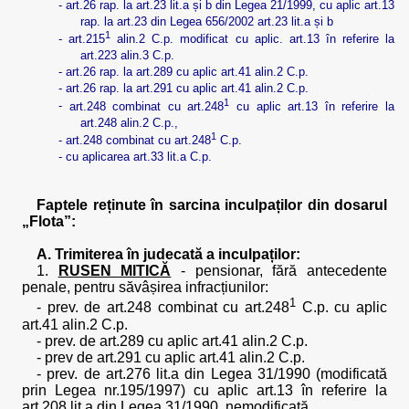
-
art.26 rap. la art.23 lit.a și b din Legea 21/1999, cu aplic art.13
rap. la art.23 din Legea 656/2002 art.23 lit.a și b
1
-
art.215
alin.2 C.p. modificat cu aplic. art.13 în referire la
art.223 alin.3 C.p.
-
art.26 rap. la art.289 cu aplic art.41 alin.2 C.p.
-
art.26 rap. la art.291 cu aplic art.41 alin.2 C.p.
1
-
art.248 combinat cu art.248
cu aplic art.13 în referire la
art.248 alin.2 C.p.,
1
-
art.248 combinat cu art.248
C.p.
-
cu aplicarea art.33 lit.a C.p.
Faptele reținute în sarcina inculpaților din dosarul
„Flota”:
A. Trimiterea în judecată a inculpaților:
1.
RUSEN MITICĂ
- pensionar, fără antecedente
penale, pentru săvâșirea infracțiunilor:
1
- prev. de art.248 combinat cu art.248
C.p. cu aplic
art.41 alin.2 C.p.
- prev. de art.289 cu aplic art.41 alin.2 C.p.
- prev de art.291 cu aplic art.41 alin.2 C.p.
- prev. de art.276 lit.a din Legea 31/1990 (modificată
prin Legea nr.195/1997) cu aplic art.13 în referire la
art.208 lit.a din Legea 31/1990, nemodificată.