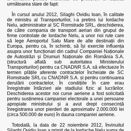
următoarea stare de fapt:
În cursul anului 2012, Silaghi Ovidiu Ioan, în calitate
de ministru al Transporturilor, i-a pretins lui Iordache
Nelu, administrator al SC Romstrade SRL, deschiderea,
de către compania de transport aerian din grupul de
firme controlate de Iordache Nelu, a unor noi rute care
să lege Aeroportul Satu Mare de alte destinații din
Europa, pentru ca, în schimb, să își exercite influența
asupra unor funcționari din cadrul Companiei Naționale
de Autostrăzi și Drumuri Naționale din România S.A.
(structură aflată sub autoritatea Ministerului
Transporturilor) pentru ca CNADNR S.A. să efectueze în
termen plățile aferente contractelor încheiate de SC
Romstrade SRL cu CNADNR S.A. și pentru continuarea
derulării contractelor, în condițiile în care erau
înregistrate întârzieri ale stadiului fizic al lucrărilor.
Deschiderea acestor noi curse aeriene a fost solicitată
pentru susținerea campaniei electorale a unei persoane
apropiate ministrului și a avut drept consecință
înregistrarea unor pierderi de aproximativ 2.000.000 lei
(circa 500.000 de euro) în dauna companiei aeriene.
Totodată, la data de 22 noiembrie 2012, învinuitul
Silaghi Ovidiu Ioan a primit de la Iordache Nelu suma de