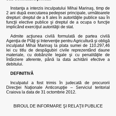
Instanţa a interzis inculpatului Mihai Marinaş, timp de
2 ani după executarea pedepsei principale, următoarele
drepturi: dreptul de a fi ales în autorităţile publice sau în
funcţii elective publice şi dreptul de a ocupa o funcţie
implicând exerciţiul autorităţii de stat.
Admite acţiunea civilă formulată de partea civilă
Agenţia de Plăţi şi Intervenţie pentru Agricultură şi obligă
inculpatul Mihai Marinaş la plata sumei de 110.297,46
lei cu titlu de despăgubiri civile reprezentând daune
materiale, cu dobânzile legale şi cu penalităţile de
întârziere aferente, până la data achitării efective a
debitului.
DEFINITIVĂ
Inculpatul a fost trimis în judecată de procurorii
Direcţiei Naţionale Anticorupţie – Serviciul teritorial
Craiova la data de 31 octombrie 2012.
BIROUL DE INFORMARE ŞI RELAŢII PUBLICE