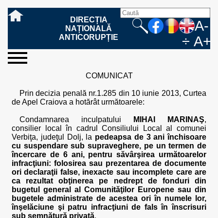
DIRECȚIA
A-
NAȚIONALĂ
ANTICORUPȚIE
÷
A+
sesizați-
despre
rezultatele
mass
informare
cooperare
Ce
Cum
Cum
Ce
Fazele
Ce
Care sunt
Cum
Cine
Cu ce
Sursele
Structura
Conducerea
Structuri
Cadrul
Resurse
Resurse
Integritate
Rapoarte
Hotărâri
Biroul de
Comunicate
Model de
Drept
Evenimente
Persoana
Model
Raportul
Legea
Protecția
Modalități
Programe
Evenimente
Cadrul legal
COMUNICAT
ne
noi
noastre
media
publică
internațională
înseamnă
sesizați
este
trebuie
procesului
urmează
drepturile și
sprijiniți
lucrează
se
de
teritoriale
legal
financiare
umane
instituțională
de
penale
informare
de presă
acreditare
la
responsabilă
solicitare
anual
544/2001
datelor
de
internaționale
internațional
fapta de
o faptă
protejat
să
penal
după ce
obligațiile
DNA
la DNA?
ocupă
informații
și achiziții
activitate
definitive
și relații
replică
cu
informații
privind
și norme
cu
contestare
Prin decizia penală nr.1.285 din 10 iunie 2013, Curtea
corupție
de
cel care
conțină o
sesizez
persoanelor
oferind
DNA?
ale DNA
publice
în cauze
publice -
informarea
în baza
aplicarea
de
caracter
a
de Apel Craiova a hotărât următoarele:
corupție?
denunță?
sesizare?
o faptă
în procesul
date
de
Contacte
publică
Legii
Legii
aplicare
personal
răspunsului
de
penal?
despre
corupție
544/2001
544/2001
oferit în
Condamnarea inculpatului
MIHAI MARINAŞ
,
corupție?
posibile
baza Legii
consilier local în cadrul Consiliului Local al comunei
fapte de
544/2001
Verbiţa, judeţul Dolj, la
pedeapsa de 3 ani închisoare
corupție?
cu suspendare sub supraveghere, pe un termen de
încercare de 6 ani, pentru săvârşirea următoarelor
infracţiuni: folosirea sau prezentarea de documente
ori declaraţii false, inexacte sau incomplete care are
ca rezultat obţinerea pe nedrept de fonduri din
bugetul general al Comunităţilor Europene sau din
bugetele administrate de acestea ori în numele lor,
înşelăciune şi patru infracţiuni de fals în înscrisuri
sub semnătură privată
.