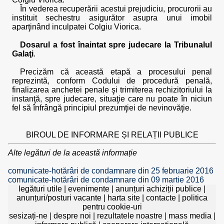
În vederea recuperării acestui prejudiciu, procurorii au
instituit sechestru asigurător asupra unui imobil
aparţinând inculpatei Colgiu Viorica.
Dosarul a fost înaintat spre judecare la Tribunalul
Galaţi
.
Precizăm că această etapă a procesului penal
reprezintă, conform Codului de procedură penală,
finalizarea anchetei penale şi trimiterea rechizitoriului la
instanţă, spre judecare, situaţie care nu poate în niciun
fel să înfrângă principiul prezumţiei de nevinovăţie.
BIROUL DE INFORMARE ȘI RELAȚII PUBLICE
Alte legături de la această informație
comunicate-hotărâri de condamnare din 25 februarie 2016
comunicate-hotărâri de condamnare din 09 martie 2016
legături utile
|
evenimente
|
anunțuri achiziții publice
|
anunțuri/posturi vacante
|
harta site
|
contacte
|
politica
pentru cookie-uri
sesizați-ne
|
despre noi
|
rezultatele noastre
|
mass media
|