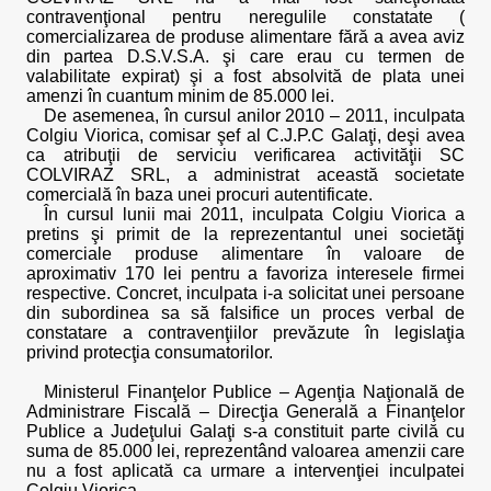
contravenţional pentru neregulile constatate (
comercializarea de produse alimentare fără a avea aviz
din partea D.S.V.S.A. şi care erau cu termen de
valabilitate expirat) şi a fost absolvită de plata unei
amenzi în cuantum minim de 85.000 lei.
De asemenea, în cursul anilor 2010 – 2011, inculpata
Colgiu Viorica, comisar şef al C.J.P.C Galaţi, deşi avea
ca atribuţii de serviciu verificarea activităţii SC
COLVIRAZ SRL, a administrat această societate
comercială în baza unei procuri autentificate.
În cursul lunii mai 2011, inculpata Colgiu Viorica a
pretins şi primit de la reprezentantul unei societăţi
comerciale produse alimentare în valoare de
aproximativ 170 lei pentru a favoriza interesele firmei
respective. Concret, inculpata i-a solicitat unei persoane
din subordinea sa să falsifice un proces verbal de
constatare a contravenţiilor prevăzute în legislaţia
privind protecţia consumatorilor.
Ministerul Finanţelor Publice – Agenţia Naţională de
Administrare Fiscală – Direcţia Generală a Finanţelor
Publice a Judeţului Galaţi s-a constituit parte civilă cu
suma de 85.000 lei, reprezentând valoarea amenzii care
nu a fost aplicată ca urmare a intervenţiei inculpatei
Colgiu Viorica.