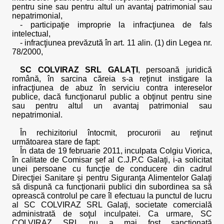
pentru sine sau pentru altul un avantaj patrimonial sau
nepatrimonial,
- participaţie improprie la infracţiunea de fals
intelectual,
- infracţiunea prevăzută în art. 11 alin. (1) din Legea nr.
78/2000,
SC COLVIRAZ SRL GALAŢI
, persoană juridică
română, în sarcina căreia s-a reţinut instigare la
infracţiunea de abuz în serviciu contra intereselor
publice, dacă funcţionarul public a obţinut pentru sine
sau pentru altul un avantaj patrimonial sau
nepatrimonial.
În rechizitoriul întocmit, procurorii au reţinut
următoarea stare de fapt:
În data de 19 februarie 2011, inculpata Colgiu Viorica,
în calitate de Comisar şef al C.J.P.C Galaţi, i-a solicitat
unei persoane cu funcţie de conducere din cadrul
Direcţiei Sanitare şi pentru Siguranţa Alimentelor Galaţi
să dispună ca funcţionarii publici din subordinea sa să
oprească controlul pe care îl efectuau la punctul de lucru
al SC COLVIRAZ SRL Galaţi, societate comercială
administrată de soţul inculpatei. Ca urmare, SC
COLVIRAZ SRL nu a mai fost sancţionată