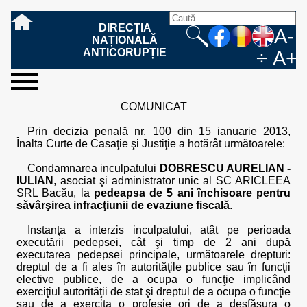
DIRECȚIA
A-
NAȚIONALĂ
ANTICORUPȚIE
÷
A+
sesizați-
despre
rezultatele
mass
informare
cooperare
Ce
Cum
Cum
Ce
Fazele
Ce
Care sunt
Cum
Cine
Cu ce
Sursele
Structura
Conducerea
Structuri
Cadrul
Resurse
Resurse
Integritate
Rapoarte
Hotărâri
Biroul de
Comunicate
Model de
Drept
Evenimente
Persoana
Model
Raportul
Legea
Protecția
Modalități
Programe
Evenimente
Cadrul legal
COMUNICAT
ne
noi
noastre
media
publică
internațională
înseamnă
sesizați
este
trebuie
procesului
urmează
drepturile și
sprijiniți
lucrează
se
de
teritoriale
legal
financiare
umane
instituțională
de
penale
informare
de presă
acreditare
la
responsabilă
solicitare
anual
544/2001
datelor
de
internaționale
internațional
fapta de
o faptă
protejat
să
penal
după ce
obligațiile
DNA
la DNA?
ocupă
informații
și achiziții
activitate
definitive
și relații
replică
cu
informații
privind
și norme
cu
contestare
Prin decizia penală nr. 100 din 15 ianuarie 2013,
corupție
de
cel care
conțină o
sesizez
persoanelor
oferind
DNA?
ale DNA
publice
în cauze
publice -
informarea
în baza
aplicarea
de
caracter
a
Înalta Curte de Casaţie şi Justiţie a hotărât următoarele:
corupție?
denunță?
sesizare?
o faptă
în procesul
date
de
Contacte
publică
Legii
Legii
aplicare
personal
răspunsului
de
penal?
despre
corupție
544/2001
544/2001
oferit în
Condamnarea inculpatului
DOBRESCU AURELIAN -
corupție?
posibile
baza Legii
IULIAN
, asociat şi administrator unic al SC ARICLEEA
fapte de
544/2001
SRL Bacău, la
pedeapsa de 5 ani închisoare pentru
corupție?
săvârşirea infracţiunii de evaziune fiscală
.
Instanţa a interzis inculpatului, atât pe perioada
executării pedepsei, cât şi timp de 2 ani după
executarea pedepsei principale, următoarele drepturi:
dreptul de a fi ales în autorităţile publice sau în funcţii
elective publice, de a ocupa o funcţie implicând
exerciţiul autorităţii de stat şi dreptul de a ocupa o funcţie
sau de a exercita o profesie ori de a desfăşura o