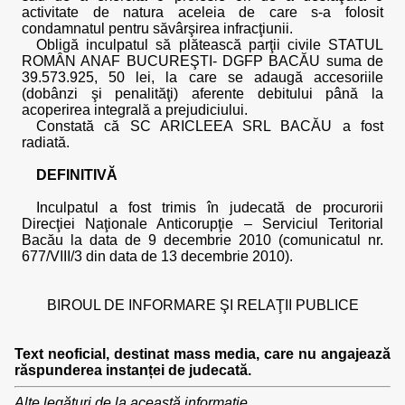
activitate de natura aceleia de care s-a folosit
condamnatul pentru săvârşirea infracţiunii.
Obligă inculpatul să plătească parţii civile STATUL
ROMÂN ANAF BUCUREŞTI- DGFP BACĂU suma de
39.573.925, 50 lei, la care se adaugă accesoriile
(dobânzi şi penalităţi) aferente debitului până la
acoperirea integrală a prejudiciului.
Constată că SC ARICLEEA SRL BACĂU a fost
radiată.
DEFINITIVĂ
Inculpatul a fost trimis în judecată de procurorii
Direcţiei Naţionale Anticorupţie – Serviciul Teritorial
Bacău la data de 9 decembrie 2010 (comunicatul nr.
677/VIII/3 din data de 13 decembrie 2010).
BIROUL DE INFORMARE ŞI RELAŢII PUBLICE
Text neoficial, destinat mass media, care nu angajează
răspunderea instanței de judecată.
Alte legături de la această informație