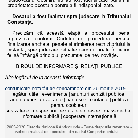
proprietatea acestuia pentru a fi indisponibilizate.
Dosarul a fost înaintat spre judecare la Tribunalul
Constanța.
Precizăm că această etapă a procesului penal
reprezintă, conform Codului de procedură penală,
finalizarea anchetei penale și trimiterea rechizitoriului la
instanță, spre judecare, situație care nu poate în niciun
fel să înfrângă principiul prezumției de nevinovăție.
BIROUL DE INFORMARE ȘI RELAȚII PUBLICE
Alte legături de la această informație
comunicate-hotărâri de condamnare din 26 martie 2019
legături utile
|
evenimente
|
anunțuri achiziții publice
|
anunțuri/posturi vacante
|
harta site
|
contacte
|
politica
pentru cookie-uri
sesizați-ne
|
despre noi
|
rezultatele noastre
|
mass media
|
informare publică
|
cooperare internațională
2005-2026 Direcția Națională Anticorupție - Toate drepturile rezervate -
website realizat de specialiști din cadrul Compartimentului IT