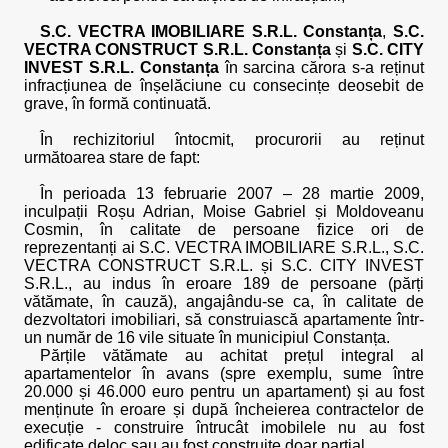
S.C. VECTRA IMOBILIARE S.R.L. Constanța
,
S.C.
VECTRA CONSTRUCT S.R.L. Constanța
și
S.C. CITY
INVEST S.R.L. Constanța
în sarcina cărora s-a reținut
infracțiunea de înșelăciune cu consecințe deosebit de
grave, în formă continuată.
În rechizitoriul întocmit, procurorii au reținut
următoarea stare de fapt:
În perioada 13 februarie 2007 – 28 martie 2009,
inculpații Roșu Adrian, Moise Gabriel și Moldoveanu
Cosmin, în calitate de persoane fizice ori de
reprezentanți ai S.C. VECTRA IMOBILIARE S.R.L., S.C.
VECTRA CONSTRUCT S.R.L. și S.C. CITY INVEST
S.R.L., au indus în eroare 189 de persoane (părți
vătămate, în cauză), angajându-se ca, în calitate de
dezvoltatori imobiliari, să construiască apartamente într-
un număr de 16 vile situate în municipiul Constanța.
Părțile vătămate au achitat prețul integral al
apartamentelor în avans (spre exemplu, sume între
20.000 și 46.000 euro pentru un apartament) și au fost
menținute în eroare și după încheierea contractelor de
execuție - construire întrucât imobilele nu au fost
edificate deloc sau au fost construite doar parțial.