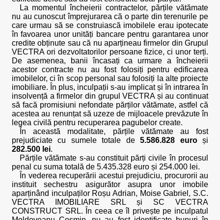
La momentul încheierii contractelor, părțile vătămate
nu au cunoscut împrejurarea că o parte din terenurile pe
care urmau să se construiască imobilele erau ipotecate
în favoarea unor unități bancare pentru garantarea unor
credite obținute sau că nu aparțineau firmelor din Grupul
VECTRA ori dezvoltatorilor persoane fizice, ci unor terți.
De asemenea, banii încasați ca urmare a încheierii
acestor contracte nu au fost folosiți pentru edificarea
imobilelor, ci în scop personal sau folosiți la alte proiecte
imobiliare. În plus, inculpații s-au implicat și în intrarea în
insolvență a firmelor din grupul VECTRA și au continuat
să facă promisiuni nefondate părților vătămate, astfel că
acestea au renunțat să uzeze de mijloacele prevăzute în
legea civilă pentru recuperarea pagubelor create.
În această modalitate, părțile vătămate au fost
prejudiciate cu sumele totale de
5.586.828 euro
și
282.500 lei
.
Părțile vătămate s-au constituit părți civile în procesul
penal cu suma totală de 5.435.328 euro și 254.000 lei.
În vederea recuperării acestui prejudiciu, procurorii au
instituit sechestru asigurător asupra unor imobile
aparținând inculpaților Roșu Adrian, Moise Gabriel, S.C.
VECTRA IMOBILIARE SRL și SC VECTRA
CONSTRUCT SRL. În ceea ce îl privește pe inculpatul
Moldoveanu Cosmin, nu au fost identificate bunuri în