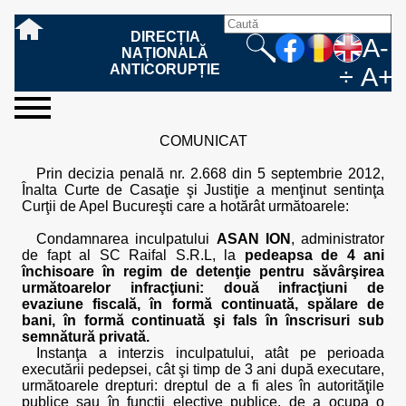
DIRECȚIA
A-
NAȚIONALĂ
ANTICORUPȚIE
÷
A+
sesizați-
despre
rezultatele
mass
informare
cooperare
Ce
Cum
Cum
Ce
Fazele
Ce
Care sunt
Cum
Cine
Cu ce
Sursele
Structura
Conducerea
Structuri
Cadrul
Resurse
Resurse
Integritate
Rapoarte
Hotărâri
Biroul de
Comunicate
Model de
Drept
Evenimente
Persoana
Model
Raportul
Legea
Protecția
Modalități
Programe
Evenimente
Cadrul legal
COMUNICAT
ne
noi
noastre
media
publică
internațională
înseamnă
sesizați
este
trebuie
procesului
urmează
drepturile și
sprijiniți
lucrează
se
de
teritoriale
legal
financiare
umane
instituțională
de
penale
informare
de presă
acreditare
la
responsabilă
solicitare
anual
544/2001
datelor
de
internaționale
internațional
fapta de
o faptă
protejat
să
penal
după ce
obligațiile
DNA
la DNA?
ocupă
informații
și achiziții
activitate
definitive
și relații
replică
cu
informații
privind
și norme
cu
contestare
Prin decizia penală nr. 2.668 din 5 septembrie 2012,
corupție
de
cel care
conțină o
sesizez
persoanelor
oferind
DNA?
ale DNA
publice
în cauze
publice -
informarea
în baza
aplicarea
de
caracter
a
Înalta Curte de Casaţie şi Justiţie a menţinut sentinţa
corupție?
denunță?
sesizare?
o faptă
în procesul
date
de
Contacte
publică
Legii
Legii
aplicare
personal
răspunsului
Curţii de Apel Bucureşti care a hotărât următoarele:
de
penal?
despre
corupție
544/2001
544/2001
oferit în
corupție?
posibile
baza Legii
Condamnarea inculpatului
ASAN ION
, administrator
fapte de
544/2001
de fapt al SC Raifal S.R.L, la
pedeapsa de 4 ani
corupție?
închisoare în regim de detenţie pentru săvârşirea
următoarelor infracţiuni: două infracţiuni de
evaziune fiscală, în formă continuată, spălare de
bani, în formă continuată şi fals în înscrisuri sub
semnătură privată.
Instanţa a interzis inculpatului, atât pe perioada
executării pedepsei, cât şi timp de 3 ani după executare,
următoarele drepturi: dreptul de a fi ales în autorităţile
publice sau în funcţii elective publice, de a ocupa o