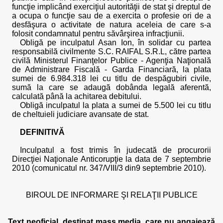
funcţie implicând exerciţiul autorităţii de stat şi dreptul de
a ocupa o funcţie sau de a exercita o profesie ori de a
desfăşura o activitate de natura aceleia de care s-a
folosit condamnatul pentru săvârşirea infracţiunii.
Obligă pe inculpatul Asan Ion, în solidar cu partea
responsabilă civilmente S.C. RAIFAL S.R.L, către partea
civilă Ministerul Finanţelor Publice - Agenţia Naţională
de Administrare Fiscală - Garda Financiară, la plata
sumei de 6.984.318 lei cu titlu de despăgubiri civile,
sumă la care se adaugă dobânda legală aferentă,
calculată până la achitarea debitului.
Obligă inculpatul la plata a sumei de 5.500 lei cu titlu
de cheltuieli judiciare avansate de stat.
DEFINITIVĂ
Inculpatul a fost trimis în judecată de procurorii
Direcţiei Naţionale Anticorupţie la data de 7 septembrie
2010 (comunicatul nr. 347/VIII/3 din9 septembrie 2010).
BIROUL DE INFORMARE ŞI RELAŢII PUBLICE
Text neoficial, destinat mass media, care nu angajează